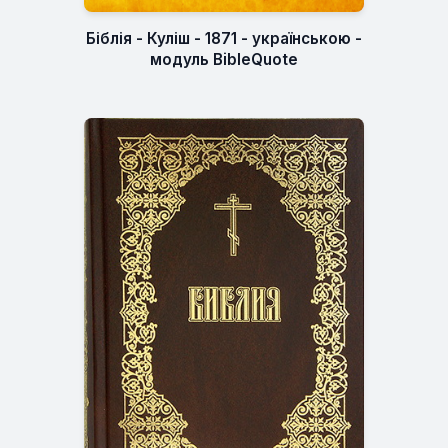
Біблія - Куліш - 1871 - українською -
модуль BibleQuote