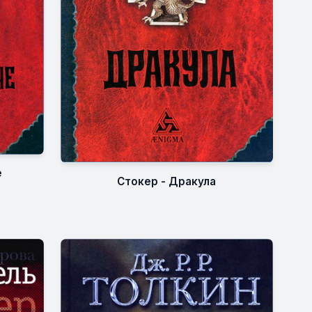
е
Стокер - Дракула