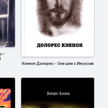
ц –
1
Кэннон Долорес - Они шли с Иисусом