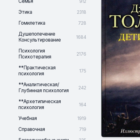
Семья
912
Этика
2318
Гомилетика
728
Душепопечение
1684
Консультирование
Психология
2176
Психотерапия
**Практическая
175
психология
**Аналитическая/
242
Глубинная психология
**Архетипическая
164
психология
Учебная
1919
Справочная
719