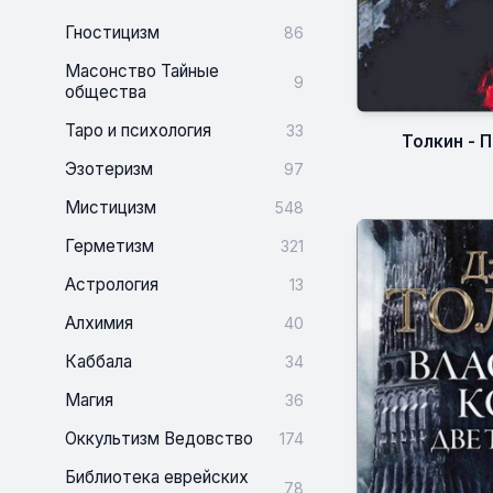
Гностицизм
86
Масонство Тайные
9
общества
Таро и психология
33
Толкин - 
Эзотеризм
97
Мистицизм
548
Герметизм
321
Астрология
13
Алхимия
40
Каббала
34
Магия
36
Оккультизм Ведовство
174
Библиотека еврейских
78