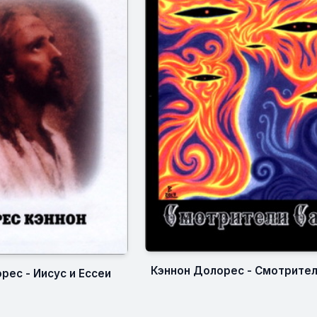
Кэннон Долорес - Смотрите
рес - Иисус и Ессеи