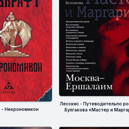
Лесскис - Путеводительпо ро
 - Некрономикон
Булгакова «Мастер и Марга