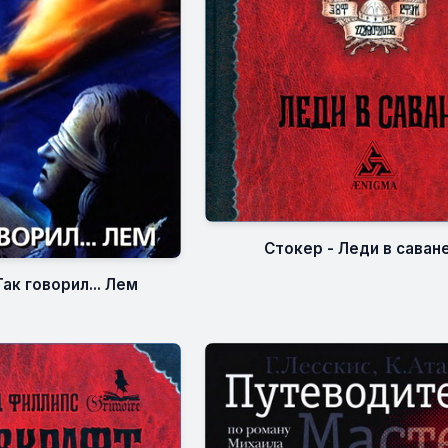
Стокер - Леди в саван
Так говорил... Лем