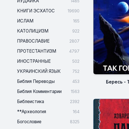
ИУДАИКА
1485
КНИГИ ЭСХАТОС
19690
ИСЛАМ
165
КАТОЛИЦИЗМ
922
ПРАВОСЛАВИЕ
2807
ПРОТЕСТАНТИЗМ
4797
ИНОСТРАННЫЕ
502
УКРАИНСКИЙ ЯЗЫК
752
Библия Переводы
453
Бересь - 
Библия Комментарии
1563
Библеистика
2392
**Археология
164
Богословие
8325