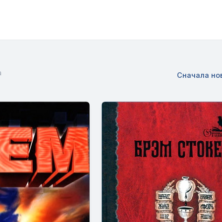
а
Сначала но