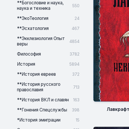
**Богословие и наука,
550
наука и техника
**ЭкоТеология
24
**Эсхатология
467
**Экклезиология Опыт
4854
веры
Философия
3782
История
5894
**История евреев
372
**История русского
713
православия
**История ВКЛ и славян
163
Лавкрафт
**Гонения Спецслужбы
398
*История эмиграции
15