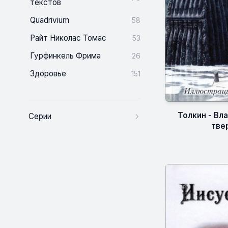
текстов
Quadrivium
58
Райт Николас Томас
53
Гурфинкель Фрима
26
Здоровье
151
Толкин - Вл
Серии
твер