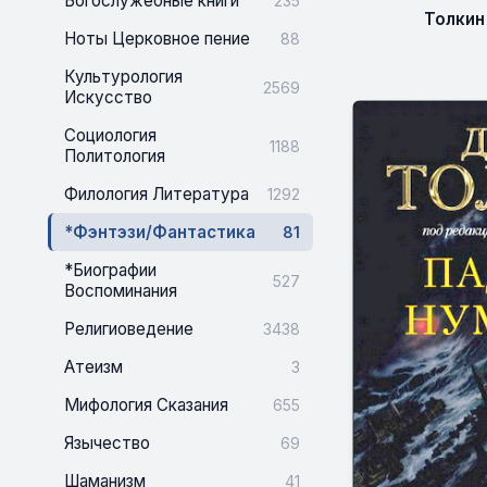
Богослужебные книги
235
Толкин
Ноты Церковное пение
88
Культурология
2569
Искусство
Социология
1188
Политология
Филология Литература
1292
*Фэнтэзи/Фантастика
81
*Биографии
527
Воспоминания
Религиоведение
3438
Атеизм
3
Мифология Сказания
655
Язычество
69
Шаманизм
41