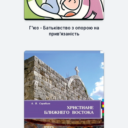
Г’юз - Батьківство з опорою на
прив’язаність