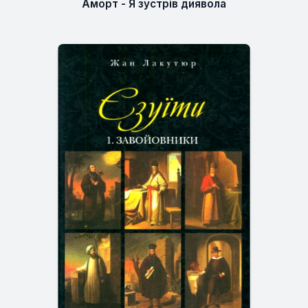
Аморт - Я зустрів диявола