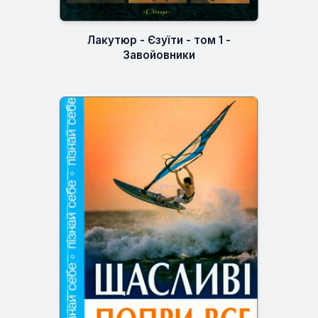
Лакутюр - Єзуїти - том 1 -
Завойовники