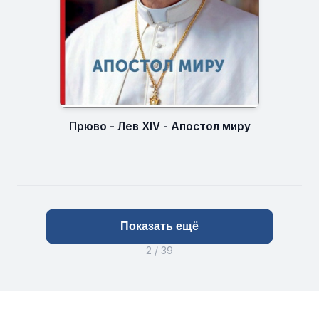
Прюво - Лев XIV - Апостол миру
Показать ещё
2 / 39