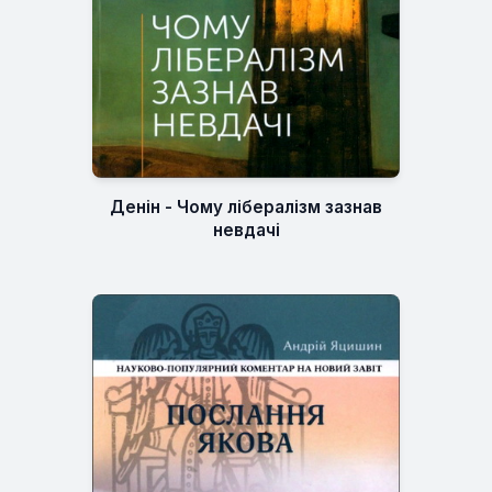
Денін - Чому лібералізм зазнав
невдачі