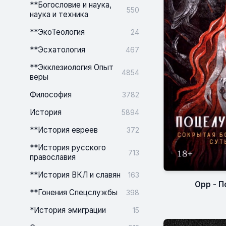
**Богословие и наука,
550
наука и техника
**ЭкоТеология
24
**Эсхатология
467
**Экклезиология Опыт
4854
веры
Философия
3782
История
5894
**История евреев
372
**История русского
713
православия
**История ВКЛ и славян
163
Орр - 
**Гонения Спецслужбы
398
*История эмиграции
15