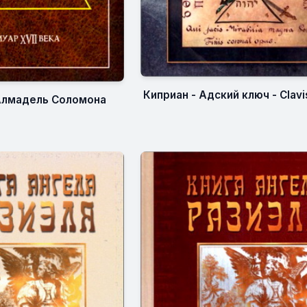
Киприан - Адский ключ - Clavis
Алмадель Соломона