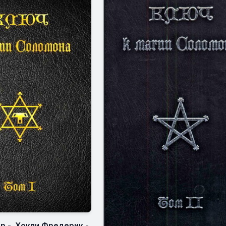
р - Хокли Фредерик -