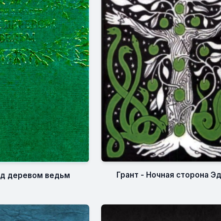
Грант - Ночная сторона Э
од деревом ведьм