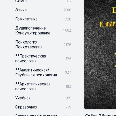
Семья
912
Этика
2318
Гомилетика
728
Душепопечение
1684
Консультирование
Психология
2176
Психотерапия
**Практическая
175
психология
**Аналитическая/
242
Глубинная психология
**Архетипическая
164
психология
Учебная
1919
Справочная
719
Сибли Эбенезе