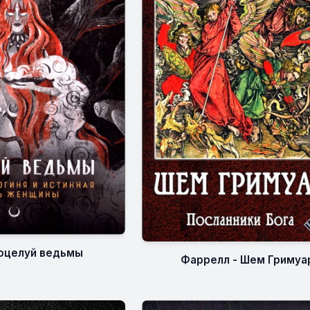
Поцелуй ведьмы
Фаррелл - Шем Гримуа