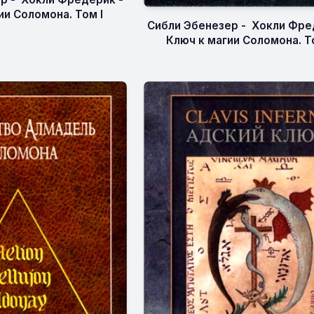
ии Соломона. Том I
Сибли Эбенезер - Хокли Фре
Ключ к магии Соломона. То