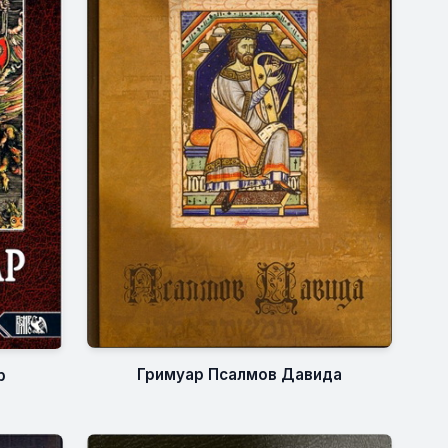
Гримуар Псалмов Давида
р