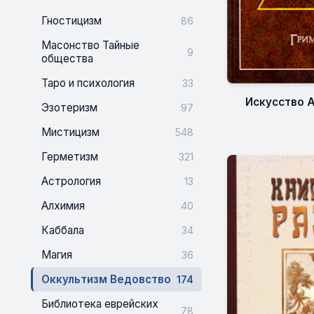
Гностицизм
86
Масонство Тайные
9
общества
Таро и психология
33
Искусство 
Эзотеризм
97
Мистицизм
548
Герметизм
321
Астрология
13
Алхимия
40
Каббала
34
Магия
36
Оккультизм Ведовство
174
Библиотека еврейских
78