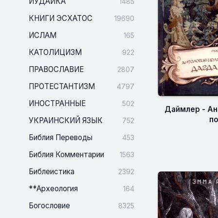
ИУДАИКА
1485
КНИГИ ЭСХАТОС
19690
ИСЛАМ
165
КАТОЛИЦИЗМ
922
ПРАВОСЛАВИЕ
2807
ПРОТЕСТАНТИЗМ
4797
ИНОСТРАННЫЕ
502
Даймлер - Ан
п
УКРАИНСКИЙ ЯЗЫК
752
Библия Переводы
453
Библия Комментарии
1563
Библеистика
2392
**Археология
164
Богословие
8325