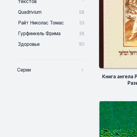
текстов
Quadrivium
58
Райт Николас Томас
53
Гурфинкель Фрима
26
Здоровье
151
Серии
Книга ангела 
Раз