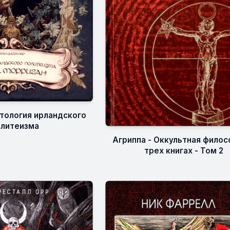
тология ирландского
олитеизма
Агриппа - Оккультная филос
трех книгах - Том 2