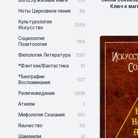
Богослужебные книги
235
Ключ к маг
Ноты Церковное пение
88
Культурология
2569
Искусство
Социология
1188
Политология
Филология Литература
1292
*Фэнтэзи/Фантастика
81
*Биографии
527
Воспоминания
Религиоведение
3438
Атеизм
3
Мифология Сказания
655
Язычество
69
Шаманизм
41