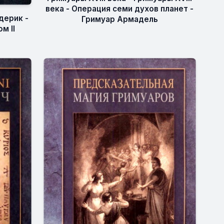
века - Операция семи духов планет -
дерик -
Гримуар Армадель
м II