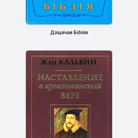
Дзіцячая Біблія