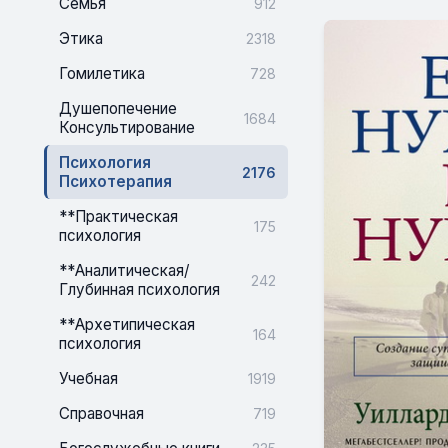
Семья
912
Этика
2318
Гомилетика
728
Душепопечение
1684
Консультирование
Психология
2176
Психотерапия
**Практическая
175
психология
**Аналитическая/
242
Глубинная психология
**Архетипическая
164
психология
Учебная
1919
Справочная
719