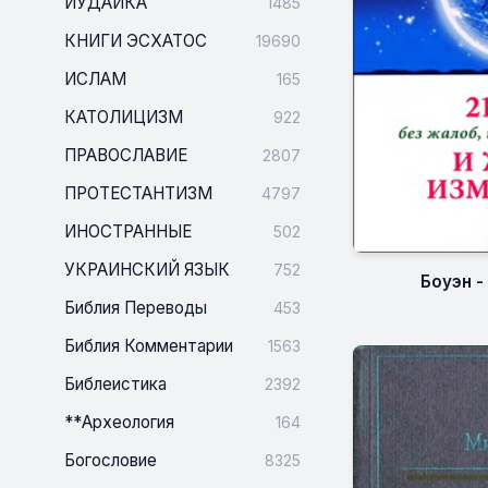
ИУДАИКА
1485
КНИГИ ЭСХАТОС
19690
ИСЛАМ
165
КАТОЛИЦИЗМ
922
ПРАВОСЛАВИЕ
2807
ПРОТЕСТАНТИЗМ
4797
ИНОСТРАННЫЕ
502
УКРАИНСКИЙ ЯЗЫК
752
Боуэн -
Библия Переводы
453
Библия Комментарии
1563
Библеистика
2392
**Археология
164
Богословие
8325