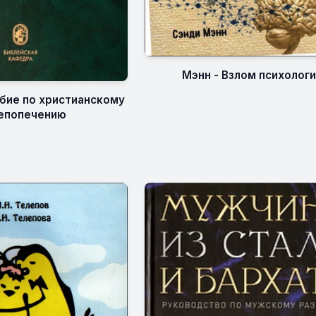
Мэнн - Взлом психолог
обие по христианскому
епопечению