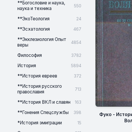
**Богословие и наука,
550
наука и техника
**ЭкоТеология
24
**Эсхатология
467
**Экклезиология Опыт
4854
веры
Философия
3782
История
5894
**История евреев
372
**История русского
713
православия
**История ВКЛ и славян
163
**Гонения Спецслужбы
398
Фуко - Истори
Вол
*История эмиграции
15