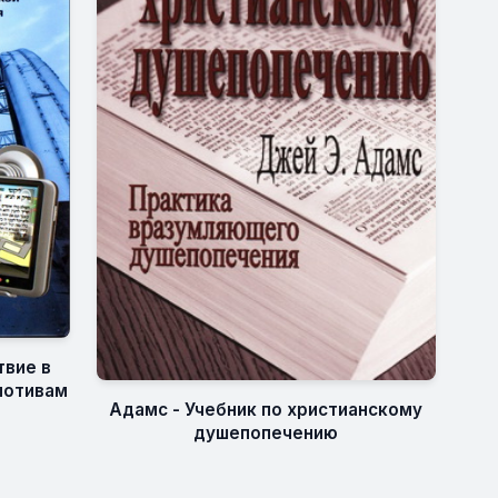
твие в
мотивам
Адамс - Учебник по христианскому
душепопечению