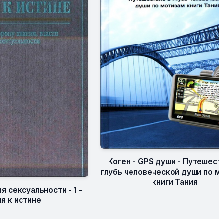
Коген - GPS души - Путешес
глубь человеческой души по 
книги Тания
я сексуальности - 1 -
я к истине