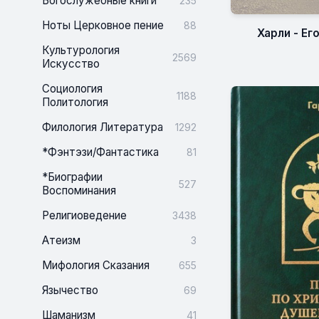
Богослужебные книги
235
Ноты Церковное пение
88
Харли - Ег
Культурология
2569
Искусство
Социология
1188
Политология
Филология Литература
1292
*Фэнтэзи/Фантастика
81
*Биографии
527
Воспоминания
Религиоведение
3438
Атеизм
3
Мифология Сказания
655
Язычество
69
Шаманизм
41