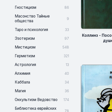
Гностицизм
86
Масонство Тайные
9
общества
Таро и психология
33
Коллинз - Пос
Эзотеризм
97
душ
Мистицизм
548
Герметизм
321
Астрология
13
Алхимия
40
Каббала
34
Магия
36
Оккультизм Ведовство
174
Библиотека еврейских
78