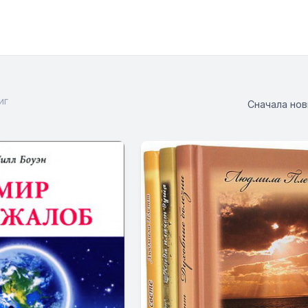
иг
Сначала но