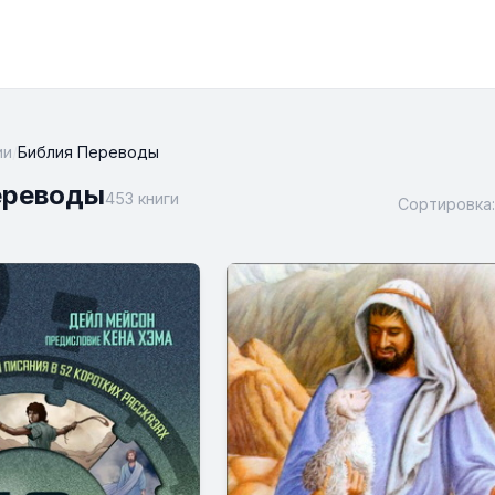
ии
/
Библия Переводы
ереводы
453 книги
Сортировка: