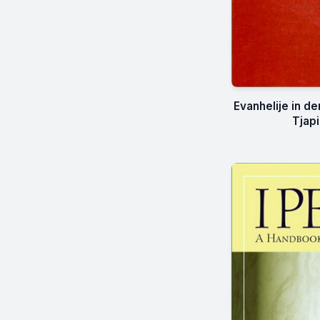
Evanhelije in d
Tjap