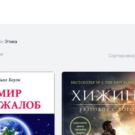
ии
/
Этика
иг
Сортировка: