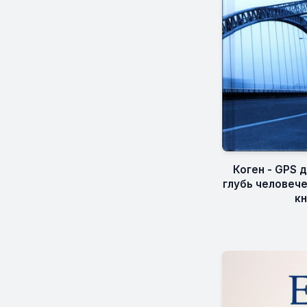
Коген - GPS 
глубь человеч
кн