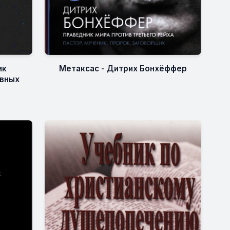
Метаксас - Дитрих Бонхёффер
ик
овных