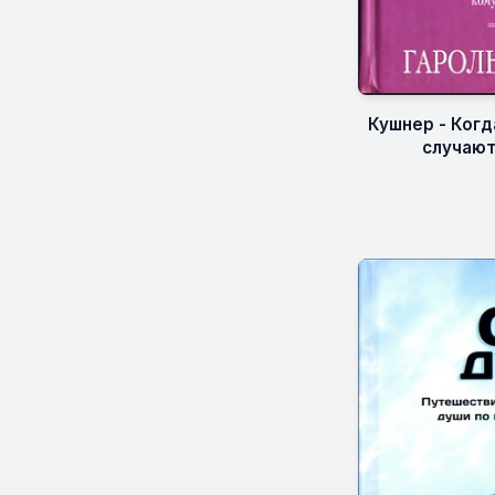
Кушнер - Ког
случают