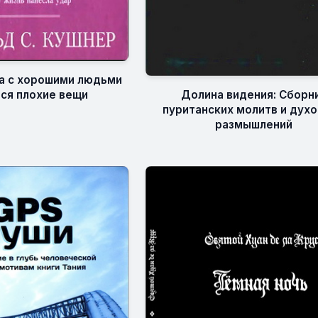
да с хорошими людьми
Долина видения: Сборн
ся плохие вещи
пуританских молитв и дух
размышлений