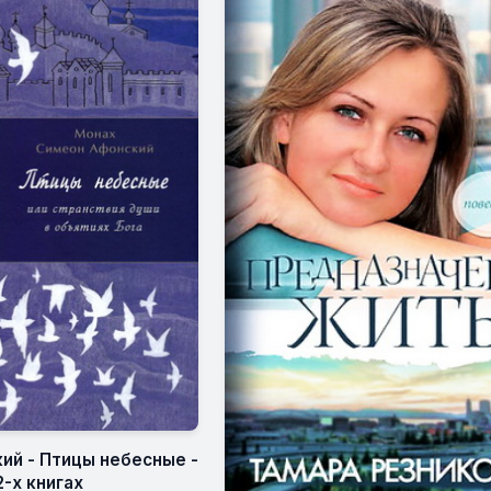
ий - Птицы небесные -
2-х книгах