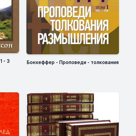
1 - 3
Бонхеффер - Проповеди - толкования