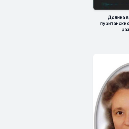
Долина в
пуританских
ра