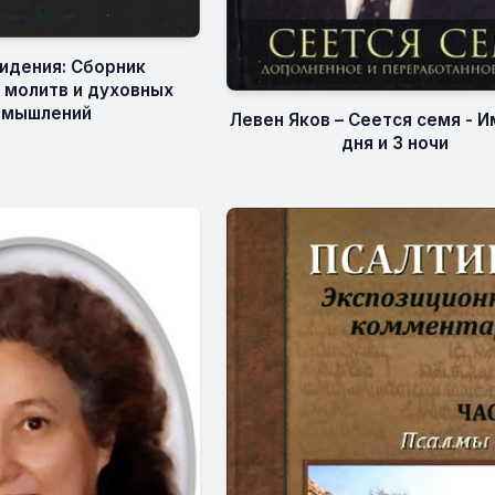
идения: Сборник
 молитв и духовных
змышлений
Левен Яков – Сеется семя - И
дня и 3 ночи