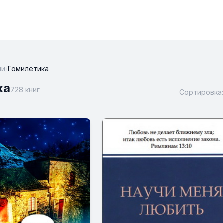
ии
/
Гомилетика
ка
728 книг
Сортировка: