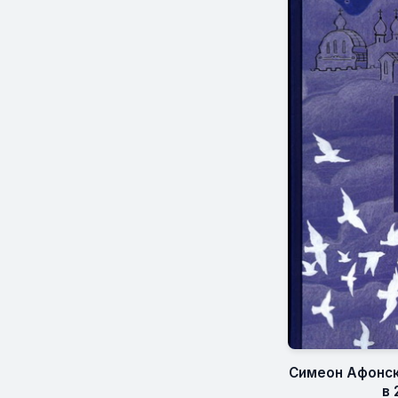
Симеон Афонск
в 