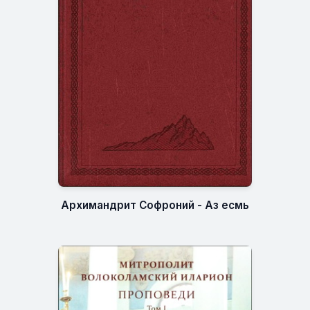
Архимандрит Софроний - Аз есмь