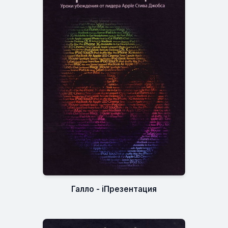
Галло - iПрезентация