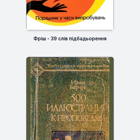
Фріш - 39 слів підбадьорення