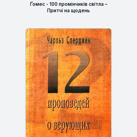
Ґомес - 100 промінчиків світла –
Притчі на щодень