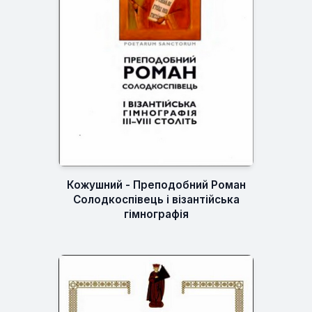
Кожушний - Преподобний Роман
Солодкоспівець і візантійська
гімнографія