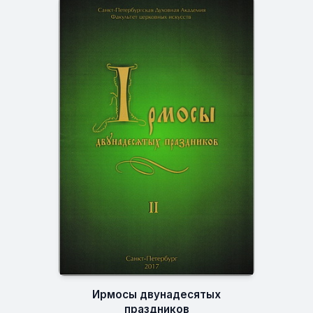
Ирмосы двунадесятых
праздников