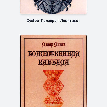
Фабре-Палапра - Левитикон