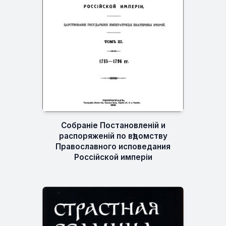
Cобраніе Постановленій и
распоряженій по вѣдомству
Православного исповедания
Россійской имперіи