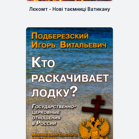
Лєкомт - Нові таємниці Ватикану