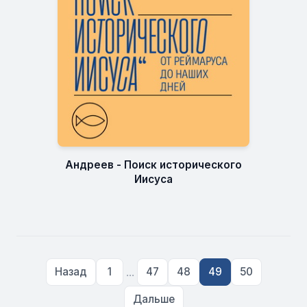
Андреев - Поиск исторического
Иисуса
...
Назад
1
47
48
49
50
Дальше