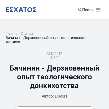
Поиск
Главная
/
Статьи
/
Бачинин - Дерзновенный опыт теологического
донкихо...
13.12.2017
583
Бачинин - Дерзновенный
опыт теологического
донкихотства
Автор: Discurs