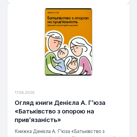
17.06.2026
Огляд книги Денієла А. Г’юза
«Батьківство з опорою на
прив’язаність»
Книжка Денієла А. Г’юза «Батьківство з