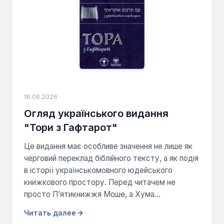
16.06.2026
Огляд українського видання
"Тори з Гафтарот"
Це видання має особливе значення не лише як
черговий переклад біблійного тексту, а як подія
в історії українськомовного юдейського
книжкового простору. Перед читачем не
просто П’ятикнижжя Моше, а Хума...
Читать далее