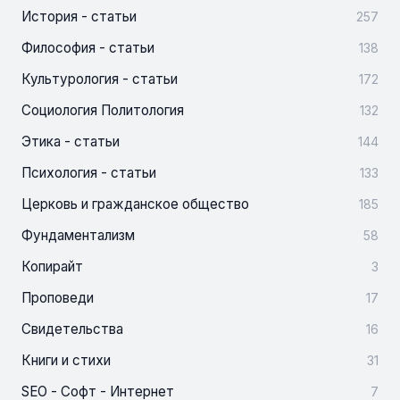
История - статьи
257
Философия - статьи
138
Культурология - статьи
172
Социология Политология
132
Этика - статьи
144
Психология - статьи
133
Церковь и гражданское общество
185
Фундаментализм
58
Копирайт
3
Проповеди
17
Свидетельства
16
Книги и стихи
31
SEO - Софт - Интернет
7