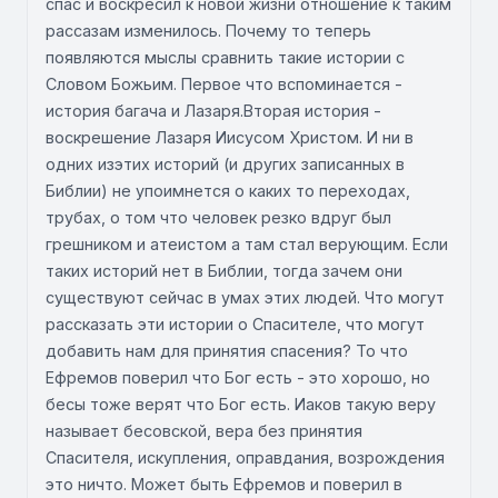
спас и воскресил к новой жизни отношение к таким
рассазам изменилось. Почему то теперь
появляются мыслы сравнить такие истории с
Словом Божьим. Первое что вспоминается -
история багача и Лазаря.Вторая история -
воскрешение Лазаря Иисусом Христом. И ни в
одних изэтих историй (и других записанных в
Библии) не упоимнется о каких то переходах,
трубах, о том что человек резко вдруг был
грешником и атеистом а там стал верующим. Если
таких историй нет в Библии, тогда зачем они
существуют сейчас в умах этих людей. Что могут
рассказать эти истории о Спасителе, что могут
добавить нам для принятия спасения? То что
Ефремов поверил что Бог есть - это хорошо, но
бесы тоже верят что Бог есть. Иаков такую веру
называет бесовской, вера без принятия
Спасителя, искупления, оправдания, возрождения
это ничто. Может быть Ефремов и поверил в