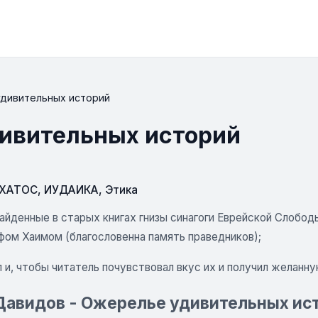
удивительных историй
дивительных историй
СХАТОС
,
ИУДАИКА
,
Этика
найденные в старых книгах гнизы синагоги Еврейской Слобо
фом Хаимом (благословенна память праведников);
 и, чтобы читатель почувствовал вкус их и получил желанн
авидов - Ожерелье удивительных ист