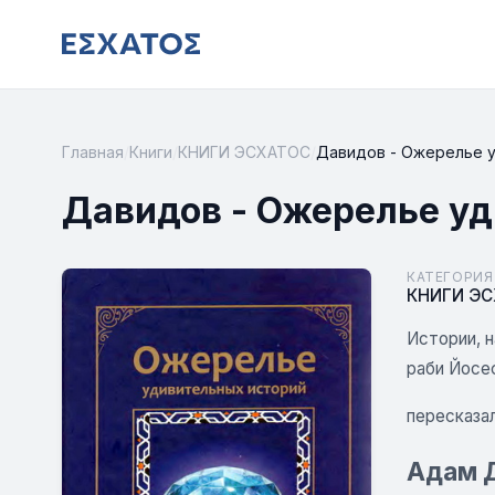
Главная
/
Книги
/
КНИГИ ЭСХАТОС
/
Давидов - Ожерелье 
Давидов - Ожерелье у
КАТЕГОРИЯ
КНИГИ Э
Истории, 
раби Йосе
пересказал
Адам Д