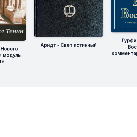
Гурфи
Арндт - Свет истинный
Вос
 Нового
комментар
 и модуль
te