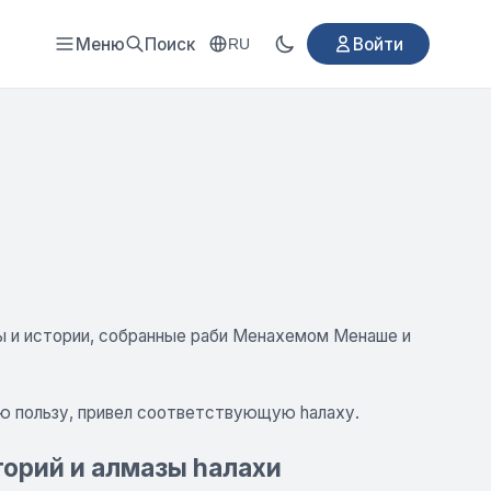
Меню
Поиск
Войти
RU
ды и истории, собранные раби Менахемом Менаше и
ую пользу, привел соответствующую hалаху.
орий и алмазы hалахи