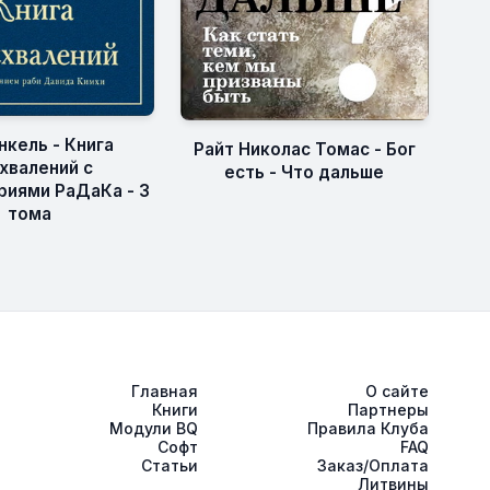
нкель - Книга
Райт Николас Томас - Бог
хвалений с
есть - Что дальше
иями РаДаКа - 3
тома
Главная
О сайте
Книги
Партнеры
Модули BQ
Правила Клуба
Софт
FAQ
Статьи
Заказ/Оплата
Литвины