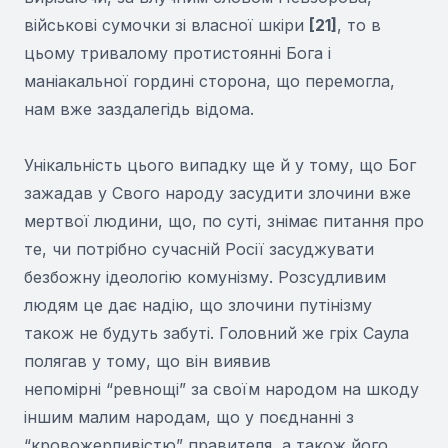
військові сумочки зі власної шкіри
[21]
, то в
цьому тривалому протистоянні Бога і
маніакальної гордині сторона, що перемогла,
нам вже заздалегідь відома.
Унікальність цього випадку ще й у тому, що Бог
зажадав у Свого народу засудити злочини вже
мертвої людини, що, по суті, знімає питання про
те, чи потрібно сучасній Росії засуджувати
безбожну ідеологію комунізму. Розсудливим
людям це дає надію, що злочини путінізму
також не будуть забуті. Головний же гріх Саула
полягав у тому, що він виявив
непомірні “ревнощі” за своїм народом на шкоду
іншим малим народам, що у поєднанні з
“кровожерливістю” правителя, а також його