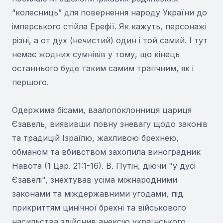
“колесниць” для повернення народу України до
імперського стійла Ерефії. Як кажуть, персонажі
різні, а от дух (нечистий) один і той самий. І тут
немає жодних сумнівів у тому, що кінець
останнього буде таким самим трагічним, як і
першого.
Одержима бісами, ваалопоклонниця цариця
Єзавель, виявивши повну зневагу щодо законів
та традицій Ізраїлю, жахливою брехнею,
обманом та вбивством захопила виноградник
Навота (1 Цар. 21:1-16). В. Путін, діючи "у дусі
Єзавелі", знехтував усіма міжнародними
законами та міждержавними угодами, під
прикриттям цинічної брехні та військового
насильства здійснив анексію українського