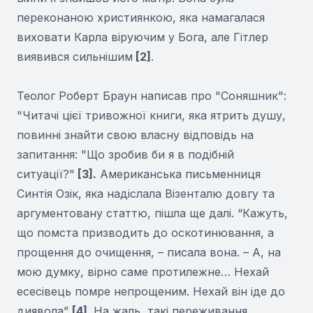
переконаною християнкою, яка намагалася
виховати Карла віруючим у Бога, але Гітлер
виявився сильнішим
[2]
.
Теолог Роберт Браун написав про "Соняшник":
"Читачі цієї тривожної книги, яка ятрить душу,
повинні знайти свою власну відповідь на
запитання: "Що зробив би я в подібній
ситуації?"
[3].
Американська письменниця
Синтія Озік, яка надіслала Візенталю довгу та
аргументовану статтю, пішла ще далі. “Кажуть,
що помста призводить до оскотинювання, а
прощення до очищення, – писала вона. – А, на
мою думку, вірно саме протилежне… Нехай
есесівець помре непрощеним. Нехай він іде до
диявола”
[4]
. На жаль, такі переживання