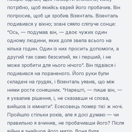
потрібно, щоб якийсь єврей його пробачив. Він
попросив, щоб це зробив Візенталь. Візенталь
подивився у вікно; зовні сяяло сліпуче сонце:
“Ось, — подумав він, — двоє чужих один
одному людини, яких доля звела всього на
кілька годин. Один із них просить допомоги, а
другий так само безсилий, як і перший, і не
може зробити для нього нічого”. Він підвівся і
подивився на пораненого. Його руки були
складені на грудях, і Візенталь уявив, що між
ними росте соняшник. “Нарешті, — пише він, —
я ухвалив рішення, і, не сказавши ні слова,
вийшов із кімнати”. Есесовець помер тієї ж ночі.
Пройшло стільки років, але я досі думаю — чи
правильно я вчинив, не пробачивши його? Після
війни я знайшов його матір. Вона була