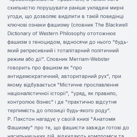
схильністю порушувати раніше укладені мирні
угоди, що дозволяє виділити в такій поведінці
ключові ознаки фашизму (словник The Blackwell
Dictionary of Western Philosophy ототожнює
фашизм з геноцидом, відносячи до нього "будь-
який репресивний і тоталітарний політичний
режим або дії". Словник Merriam-Webster
говорить про фашизм як "про
антидемократичний, авторитарний рух", при
якому відбувається "Містичне прославлення
націоналістичної історії", "уряд, як правило,
контролює бізнес" і де "практично відсутня
терпимість до опозиції будь-якого роду".
Р. Пакстон нагадує у своїй книзі "Анатомія
Фашизму" про те, що фашисти завжди готові до
насильницьких дій, відкидають компроміси та