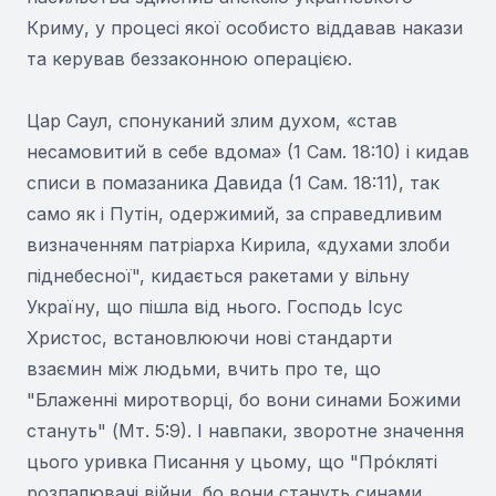
Криму, у процесі якої особисто віддавав накази
та керував беззаконною операцією.
Цар Саул, спонуканий злим духом, «став
несамовитий в себе вдома» (1 Сам. 18:10) і кидав
списи в помазаника Давида (1 Сам. 18:11), так
само як і Путін, одержимий, за справедливим
визначенням патріарха Кирила, «духами злоби
піднебесної", кидається ракетами у вільну
Україну, що пішла від нього. Господь Ісус
Христос, встановлюючи нові стандарти
взаємин між людьми, вчить про те, що
"Блаженні миротворці, бо вони синами Божими
стануть" (Мт. 5:9). І навпаки, зворотне значення
цього уривка Писання у цьому, що "Прóкляті
розпалювачі війни, бо вони стануть синами