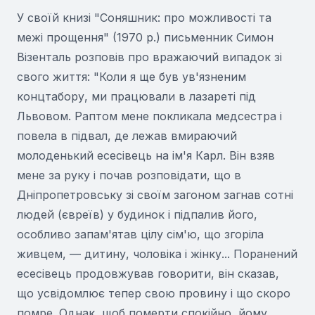
У своїй книзі "Соняшник: про можливості та
межі прощення" (1970 р.) письменник Симон
Візенталь розповів про вражаючий випадок зі
свого життя: "Коли я ще був ув'язненим
концтабору, ми працювали в лазареті під
Львовом. Раптом мене покликала медсестра і
повела в підвал, де лежав вмираючий
молоденький есесівець на ім'я Карл. Він взяв
мене за руку і почав розповідати, що в
Дніпропетровську зі своїм загоном загнав сотні
людей (євреїв) у будинок і підпалив його,
особливо запам'ятав цілу сім'ю, що згоріла
живцем, — дитину, чоловіка і жінку... Поранений
есесівець продовжував говорити, він сказав,
що усвідомлює тепер свою провину і що скоро
помре. Однак, щоб померти спокійно, йому