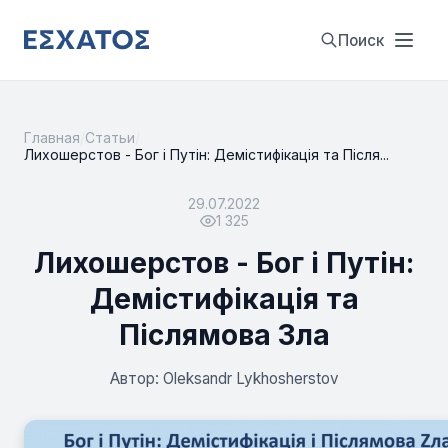
Поиск
Главная
/
Статьи
/
Лихошерстов - Бог і Путін: Демістифікація та Після...
29.07.2022
1 325
Лихошерстов - Бог і Путін:
Демістифікація та
Післямова Зла
Автор: Oleksandr Lykhosherstov