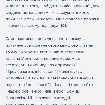
живемо для того, щоб дати якийсь великий урок
віддаленим нащадкам, які зрозуміють його;
поки, що б там не казали, ми складаємо пробіл в
інтелектуальному порядку»
[10]
.
Саме правильне розуміння свого шляху та
покаянне осмислення свого минулого стає на
думку авторитетного теолога-теоретика
Юргена Мольтмана першим кроком до
есхатології нової надії за формулою
“Spes quaerens intellectum” [Надія шукає
розуміння], в якій наша загальнохристиянська
надія стає "docta spes" [educated hope], тобто
"надією освіченою і навченою" Божим
Євангелієм
[11]
. На жаль, сьогодні
християнський світ змушений констатувати