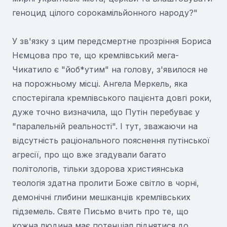
геноцид цілого сорокамільйонного народу?"
У зв'язку з цим передсмертне прозріння Бориса
Нємцова про те, що кремлівський мега-
Чикатило є "йоб*утим" на голову, з'явилося не
на порожньому місці. Ангела Меркель, яка
спостерігала кремлівського пацієнта довгі роки,
дуже точно визначила, що Путін перебуває у
"паралельній реальності". І тут, зважаючи на
відсутність раціонального пояснення путінської
агресії, про що вже згадували багато
політологів, тільки здорова християнська
теологія здатна пролити Боже світло в чорні,
демонічні глибини мешканців кремлівських
підземель. Святе Письмо вчить про те, що
кожна людина має потенціал піднятися до