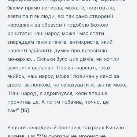
білому прямо написав, можете, повторюю,
взяти та п як люди, всі так само створені і
народжені за образом і подобою Божою
рочитати: наш народ може і має стати
знаряддям генія з геніїв, антихриста, який
нарешті здійснить думку про всесвітню
монархію… Скільки було цих діячів, які хотіли
захопити весь світ. Ось він нарешті, і жах
якийсь, наш народ може і повинен у сенсі за
ідеєю, за логікою, не наказувати ж, він не може.
‘Наш народ’, я здригнувся, коли вперше
прочитав це. А потім побачив, точно, це
так!”
[15]
.
У своїй нещодавній проповіді патріарх Кирило
визнав, що "Ми сьогодні не можемо не