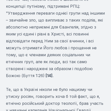
концепції путінізму, підтримані РПЦ:
"Утвердження переваги однієї групи над іншими
– звичайне зло, що випливає з таких поділів, які
абсолютно неприємні для Євангелія, згідно з
яким усі єдині і рівні в Христі, всі повинні
відповідати перед Ним за свої вчинки, і всі
можуть отримати Його любов і прощення не
тому, що є членами деяких соціальних чи
етнічних груп, але як люди, всі так само
створені і народжені за образом і подобою
Божою (Буття 1:26)
[14]
.
Те, що в Україні ніколи не було нацизму чи
утиску росіян, говорить хоча б той факт, що я,
етнічно російський доктор теології, брав участь
у навчанні капеланів Національної Гвардії