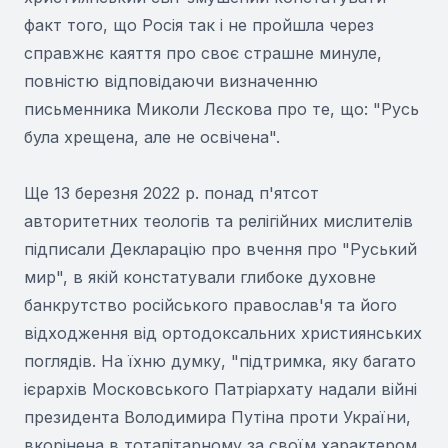
факт того, що Росія так і не пройшла через
справжнє каяття про своє страшне минуле,
повністю відповідаючи визначенню
письменника Миколи Лєскова про те, що: "Русь
була хрещена, але не освічена".
Ще 13 березня 2022 р. понад п'ятсот
авторитетних теологів та релігійних мислителів
підписали Декларацію про вчення про "Руський
мир", в якій констатували глибоке духовне
банкрутство російського православ'я та його
відходження від ортодоксальних християнських
поглядів. На їхню думку, "підтримка, яку багато
ієрархів Московського Патріархату надали війні
президента Володимира Путіна проти України,
вкорінена в тоталітарному за своїм характером