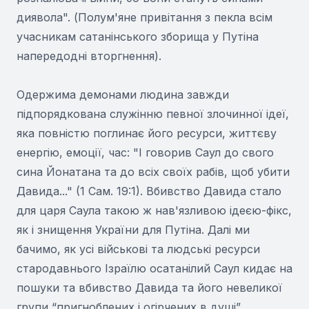
диявола". (Полум'яне привітання з пекла всім
учасникам сатанінського зборища у Путіна
напередодні вторгнення).
Одержима демонами людина завжди
підпорядкована служінню певної злочинної ідеї,
яка повністю поглинає його ресурси, життєву
енергію, емоції, час: "І говорив Саул до свого
сина Йонатана та до всіх своїх рабів, щоб убити
Давида..." (1 Сам. 19:1). Вбивство Давида стало
для царя Саула такою ж нав'язливою ідеєю-фікс,
як і знищення України для Путіна. Далі ми
бачимо, як усі військові та людські ресурси
стародавнього Ізраїлю осатанілий Саул кидає на
пошуки та вбивство Давида та його невеликої
групи “пригноблених і огірчених в душі”