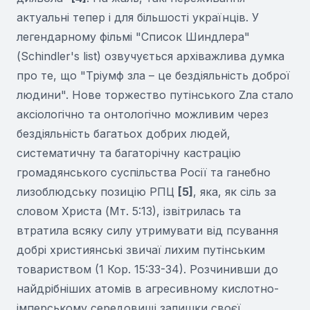
актуальні тепер і для більшості українців. У
легендарному фільмі "Список Шиндлера"
(Schindler's list) озвучується архіважлива думка
про те, що "Тріумф зла – це бездіяльність доброї
людини". Нове торжество путінського Zла стало
аксіологічно та онтологічно можливим через
бездіяльність багатьох добрих людей,
систематичну та багаторічну кастрацію
громадянського суспільства Росії та ганебно
лизоблюдську позицію РПЦ
[5]
, яка, як сіль за
словом Христа (Мт. 5:13), ізвітрилась та
втратила всяку силу утримувати від псування
добрі християнські звичаї лихим путінським
товариством (1 Кор. 15:33-34). Розчинивши до
найдрібніших атомів в агресивному кислотно-
імперському середовищі залишки своєї