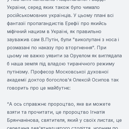
України, серед яких також було чимало
російськомовних українців. У цьому плані всі
фантазії пропагандистів Ерефії про якийсь
міфічний нацизм в Україні, як правильно
зауважив сам В.Путін, були "виколупані з носа і
розмазані по наказу про вторгнення". При
цьому не важко уявити за Оруелом як виглядала
б наша земля під владою тиранічного режиму
путінізму. Професор Московської духовної
академії доктор богослов'я Олексій Осипов так
говорить про це майбутнє:
“А ось справжнє пророцтво, яке ви можете
взяти та прочитати, це пророцтво Ігнатія
Брянчанінова, святителя, який у своїх листах, це
середина дев'ятнадцятого століття, чорним по