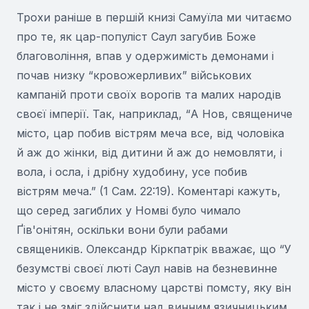
Трохи раніше в першій книзі Самуїла ми читаємо
про те, як цар-популіст Саул загубив Боже
благовоління, впав у одержимість демонами і
почав низку “кровожерливих” військових
кампаній проти своїх ворогів та малих народів
своєї імперії. Так, наприклад, “А Нов, священиче
місто, цар побив вістрям меча все, від чоловіка
й аж до жінки, від дитини й аж до немовляти, і
вола, і осла, і дрібну худобину, усе побив
вістрям меча.” (1 Сам. 22:19). Коментарі кажуть,
що серед загиблих у Номві було чимало
Ґів'онітян, оскільки вони були рабами
священиків. Олександр Кіркпатрік вважає, що “У
безумстві своєї люті Саул навів на безневинне
місто у своєму власному царстві помсту, яку він
так і не зміг здійснити над винним язичницьким