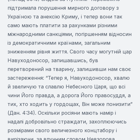
підтримала порушення мирного договору з
Україною та анексію Криму, і тепер вони так
само мають платити за рахунками різними
міжнародними санкціями, погіршенням відносин
із демократичними країнами, загальним
зниженням рівня життя. Свого часу могутній цар
Навуходоносор, запишавшись, був
перетворений на тварину, залишивши нам своє
застереження: “Тепер я, Навуходоносор, хвалю
й звеличую та славлю Небесного Царя, що всі
чини Його правда, а дорога Його правосуддя, а
тих, хто ходить у гордощах, Він може понизити”
(Дан. 4:34). Оскільки росіяни мають намір і
надалі добровільно страждати, захоплюючись
розмірами свого величезного концтабору і
вирізаючи, за влучним словом Невзорова,