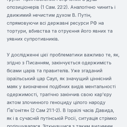
опозиціонерів (1 Сам. 22:2). Аналогічно чинить і
движимий нечистим духом В. Путін,
спрямовуючи всі державні ресурси РФ на
тортури, вбивства та отруєння його явних та
уявних супротивників.
У дослідженні цієї проблематики важливо те, як,
згідно з Писанням, закінчується одержимість
бісами царів та правителів. Уже згаданий
ізраїльський цар Саул, як значущий ціннісний
маяк у визначенні подібних видів ментальності
одержимості, трагічно закінчив свою кар'єру
актом злочинного геноциду цілого народу
Ґів'онітян (2 Сам 21:1-2). В Ізраїлі часів Давида,
як і в сучасній путінській Росії, ситуація стрімко
погіршувалася. Зіткнувшися з таким видимим