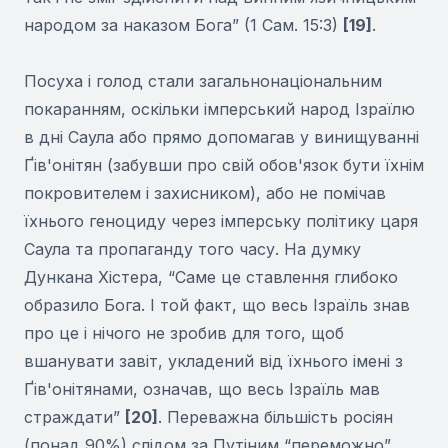
народом за наказом Бога” (1 Сам. 15:3)
[19]
.
Посуха і голод стали загальнонаціональним
покаранням, оскільки імперський народ Ізраїлю
в дні Саула або прямо допомагав у винищуванні
Ґів'онітян (забувши про свій обов'язок бути їхнім
покровителем і захисником), або не помічав
їхнього геноциду через імперську політику царя
Саула та пропаганду того часу. На думку
Дункана Хістера, “Саме це ставлення глибоко
образило Бога. І той факт, що весь Ізраїль знав
про це і нічого не зробив для того, щоб
вшанувати завіт, укладений від їхнього імені з
Ґів'онітянами, означав, що весь Ізраїль мав
страждати”
[20]
. Переважна більшість росіян
(понад 90%) слідом за Путіним “переможно”