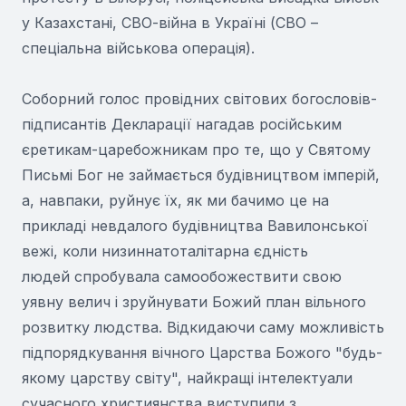
у Казахстані, СВО-війна в Україні (СВО –
спеціальна військова операція).
Соборний голос провідних світових богословів-
підписантів Декларації нагадав російським
єретикам-царебожникам про те, що у Святому
Письмі Бог не займається будівництвом імперій,
а, навпаки, руйнує їх, як ми бачимо це на
прикладі невдалого будівництва Вавилонської
вежі, коли низиннатоталітарна єдність
людей спробувала самообожествити свою
уявну велич і зруйнувати Божий план вільного
розвитку людства. Відкидаючи саму можливість
підпорядкування вічного Царства Божого "будь-
якому царству світу", найкращі інтелектуали
сучасного християнства виступили з