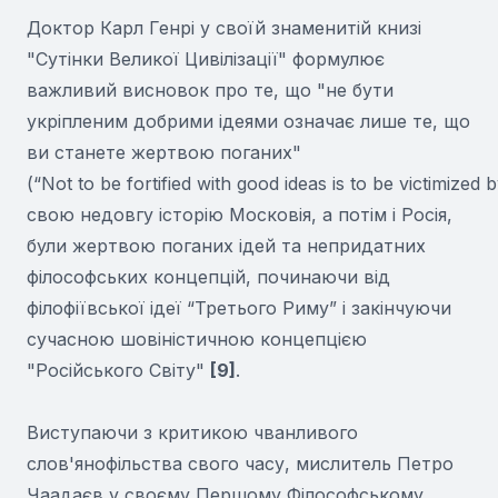
Доктор Карл Генрі у своїй знаменитій книзі
"Сутінки Великої Цивілізації" формулює
важливий висновок про те, що "не бути
укріпленим добрими ідеями означає лише те, що
ви станете жертвою поганих"
(“Not to be fortified with good ideas is to be victimized
свою недовгу історію Московія, а потім і Росія,
були жертвою поганих ідей та непридатних
філософських концепцій, починаючи від
філофіївської ідеї “Третього Риму” і закінчуючи
сучасною шовіністичною концепцією
"Російського Світу"
[9]
.
Виступаючи з критикою чванливого
слов'янофільства свого часу, мислитель Петро
Чаадаєв у своєму Першому Філософському