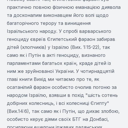
практично повною фізичною еманацією диявола
та досконалим виконавцем його волі щодо
багаторічного терору та винищення
Ізраїльського народу. У спробі варварського
геноциду євреїв Єгипетський фараон забирав
дітей (хлопчиків) у Ізраїлю (Вих. 1:15-22), так
само як і Путін в акті геноциду, визнаного
парламентами багатьох країн, краде дітей із
ним же зруйнованої України. У чотирнадцятій
главі книги Вихід ми читаємо про те, як
осатанілий фараон особисто очолив погоню за
народом Ізраїлю, взявши в похід "шість сотень
добірних колесниць, і всі колесниці Єгипту"
(Вих.14:6), так само як і Путін, що дихає злобою,
особисто керує діями своїх БТГ на Донбасі,
посилаючи ешелони іржавих радянських