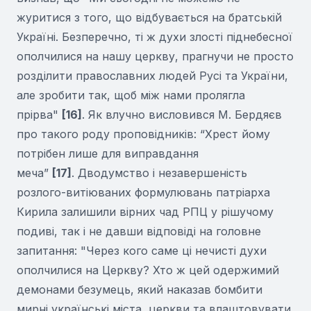
журитися з того, що відбувається на братській
Україні. Безперечно, ті ж духи злості піднебесної
ополчилися на нашу церкву, прагнучи не просто
розділити православних людей Русі та України,
але зробити так, щоб між нами пролягла
прірва"
[16]
. Як влучно висловився М. Бердяєв
про такого роду проповідників: “Хрест йому
потрібен лише для виправдання
меча”
[17]
. Дводумство і незавершеність
розлого-витіюваних формулювань патріарха
Кирила залишили вірних чад РПЦ у рішучому
подиві, так і не давши відповіді на головне
запитання: "Через кого саме ці нечисті духи
ополчилися на Церкву? Хто ж цей одержимий
демонами безумець, який наказав бомбити
мирні українські міста, церкви та влаштовувати