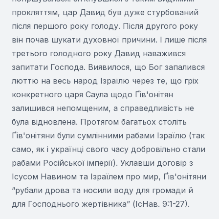
прокляттям, цар Давид був дуже стурбований
після першого року голоду. Після другого року
він почав шукати духовної причини. І лише після
третього голодного року Давид наважився
запитати Господа. Виявилося, що Бог запалився
люттю на весь народ Ізраїлю через те, що гріх
конкретного царя Саула щодо Ґів'онітян
залишився непомщеним, а справедливість не
була відновлена. Протягом багатьох століть
Ґів'онітяни були сумлінними рабами Ізраїлю (так
само, як і українці свого часу добровільно стали
рабами Російської імперії). Уклавши договір з
Ісусом Навином та Ізраїлем про мир, Ґів'онітяни
“рубали дрова та носили воду для громади й
для Господнього жертівника” (ІсНав. 9:1-27).