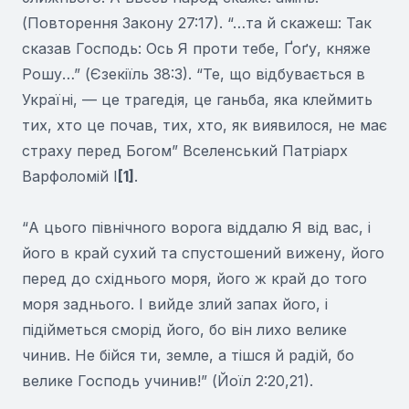
(Повторення Закону 27:17). “…та й скажеш: Так
сказав Господь: Ось Я проти тебе, Ґоґу, княже
Рошу…” (Єзекiїль 38:3). “Те, що відбувається в
Україні, — це трагедія, це ганьба, яка клеймить
тих, хто це почав, тих, хто, як виявилося, не має
страху перед Богом” Вселенський Патріарх
Варфоломій I
[1]
.
“А цього північного ворога віддалю Я від вас, і
його в край сухий та спустошений вижену, його
перед до східнього моря, його ж край до того
моря заднього. І вийде злий запах його, і
підійметься сморід його, бо він лихо велике
чинив. Не бійся ти, земле, а тішся й радій, бо
велике Господь учинив!” (Йоїл 2:20,21).