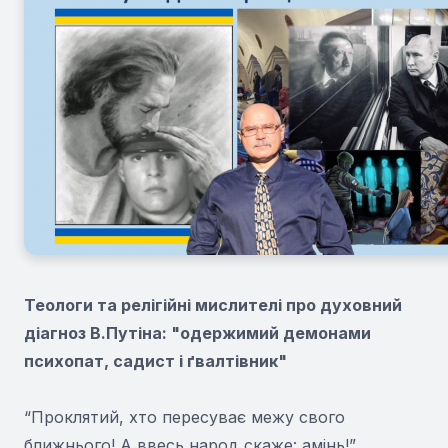
Теологи та релігійні мислителі про духовний
діагноз В.Путіна: "одержимий демонами
психопат, садист і ґвалтівник"
“Проклятий, хто пересуває межу свого
ближнього! А ввесь народ скаже: амінь!”