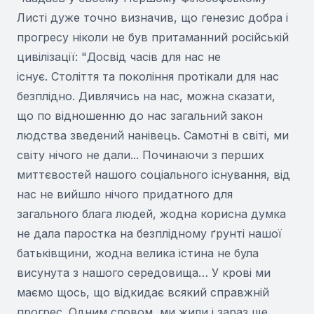
Листі дуже точно визначив, що генезис добра і
прогресу ніколи не був притаманний російській
цивілізації: "Досвід часів для нас не
існує. Століття та покоління протікали для нас
безплідно. Дивлячись на нас, можна сказати,
що по відношенню до нас загальний закон
людства зведений нанівець. Самотні в світі, ми
світу нічого не дали... Починаючи з перших
миттєвостей нашого соціального існування, від
нас не вийшло нічого придатного для
загального блага людей, жодна корисна думка
не дала паростка на безплідному ґрунті нашої
батьківщини, жодна велика істина не була
висунута з нашого середовища… У крові ми
маємо щось, що відкидає всякий справжній
прогрес. Одним словом, ми жили і зараз ще