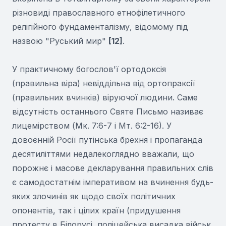
різновиді православного етнофілетичного
релігійного фундаменталізму, відомому під
назвою "Руський мир"
[12]
.
У практичному богослов'ї ортодоксія
(правильна віра) невіддільна від ортопраксії
(правильних вчинків) віруючої людини. Саме
відсутність останнього Святе Письмо називає
лицемірством (Мк. 7:6-7 і Мт. 6:2-16). У
довоєнній Росії путінська брехня і пропаганда
десятиліттями недалекоглядно вважали, що
порожнє і масове декларування правильних слів
є самодостатнім імперативом на вчинення будь-
яких злочинів як щодо своїх політичних
опонентів, так і цілих країн (придушення
протесту в Білорусі, поліцейська висадка військ