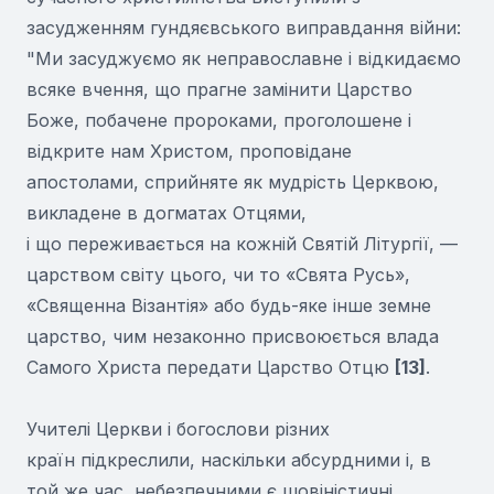
засудженням гундяєвського виправдання війни:
"Ми засуджуємо як неправославне і відкидаємо
всяке вчення, що прагне замінити Царство
Боже, побачене пророками, проголошене і
відкрите нам Христом, проповідане
апостолами, сприйняте як мудрість Церквою,
викладене в догматах Отцями,
і що переживається на кожній Святій Літургії, —
царством світу цього, чи то «Свята Русь»,
«Священна Візантія» або будь-яке інше земне
царство, чим незаконно присвоюється влада
Самого Христа передати Царство Отцю
[13]
.
Учителі Церкви і богослови різних
країн підкреслили, наскільки абсурдними і, в
той же час, небезпечними є шовіністичні