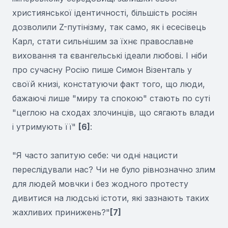
християнської ідентичності, більшість росіян
дозволили Z-путінізму, так само, як і есесівець
Карл, стати сильнішим за їхнє православне
виховання та євангельські ідеали любові. І ніби
про сучасну Росію пише Симон Візенталь у
своїй книзі, констатуючи факт того, що люди,
бажаючі лише "миру та спокою" стають по суті
"цеглою на сходах злочинців, що сягають влади
і утримують її"
[6]
:
"Я часто запитую себе: чи одні нацисти
переслідували нас? Чи не було рівнозначно злим
для людей мовчки і без жодного протесту
дивитися на людські істоти, які зазнають таких
жахливих принижень?"
[7]