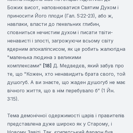
Божих висот, наповнюватися Святим Духом і
приносити Його плоди (Гал. 5:22-23), або ж,
навпаки, впасти до пекельних глибин,
сповниться нечистим духом і писати твіти-
ненависті і злості, загрожуючи всьому світу
ядерним апокаліпсисом, як це робить жалюгідна
"маленька людина з великими
комплексами"
[18]
Д. Медведєв, який забув про
те, що "Кожен, хто ненавидить брата свого, той
душогуб. А ви знаєте, що жаден душогуб не має
вічного життя, що в нім перебувало б” (1 Йн.
3:15).
Тема демонічної одержимості царів і правителів
представлена дуже широко як у Старому, і
Новому Завіті. Так, єгипетський фараон був