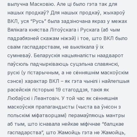
вылучна Масковію. Але ці было гэта так для
нашых продкаў? Для нашых продкаў, жыхароў
ВКЛ, уся “Русь” была задзіночана якраз у межах
Вялікага княства Літоўскага і Рускага (аб чым
падрабязней скажам ніжэй) і тое, што ВКЛ было
сваім гаспадарствам, не выклікала ў іх
сумневаў. Беларускія нацыяналісты наадварот
паўсюль падчырківаюць суцэльна славянскі,
рускі (у гістарычным, а не сённяшнім маскоўскім
сэнсе) характар ВКЛ – як гэта чынілі і найлепшыя
расейскія гісторыкі 19 стагоддзя, такія як
Любаўскі і Леантовіч. У той час як сённяшнія
маскоўскія прапагандысты (чыста ва ўнісон з
польскімі міфатворцамі) перамаўляюць мантры
аб тым, што існавала нейкае міфічнае “балцкае
гаспадарства”, што Жамойць гэта не Жамойць,