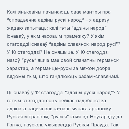
Калі зінькевічы пачынаюць свае мантры пра
“спрадвечна адзіны рускі народ” – я адразу
жадаю запытаць: калі гэты “адзіны народ”
існаваў, у якім часовым прамежку? У якім
стагоддзі існаваў “адзіны славянскі народ русі”?
У 10 стагоддзі? Не смяшыце. У 10 стагоддзі
назоў “русь” яшчэ мае свой спачатны германскі
характар, а германцы-русы за мяжой добра
вядомы тым, што гандлююць рабамі-славянамі.
Ці існаваў у 12 стагоддзі “адзіны рускі народ”? У
гэтым стагоддзі ёсць нейкае падабенства
адзінага нацыянальна-палітычнага арганізму:
Руская мітраполія, “рускія” князі ад Ноўгараду да
Галіча, паўсюль ужываецца Руская Праўда. Так,