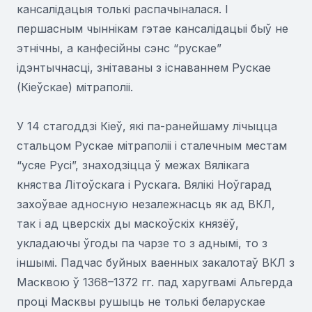
кансалідацыя толькі распачыналася. І
першасным чыннікам гэтае кансалідацыі быў не
этнічны, а канфесійны сэнс “рускае”
ідэнтычнасці, знітаваны з існаваннем Рускае
(Кіеўскае) мітраполіі.
У 14 стагоддзі Кіеў, які па-ранейшаму лічыцца
стальцом Рускае мітраполіі і сталечным местам
“усяе Русі”, знаходзіцца ў межах Вялікага
княства Літоўскага і Рускага. Вялікі Ноўгарад
захоўвае адносную незалежнасць як ад ВКЛ,
так і ад цверскіх ды маскоўскіх князёў,
укладаючы ўгоды па чарзе то з аднымі, то з
іншымі. Падчас буйных ваенных закалотаў ВКЛ з
Масквою ў 1368–1372 гг. пад харугвамі Альгерда
проці Масквы рушыць не толькі беларускае