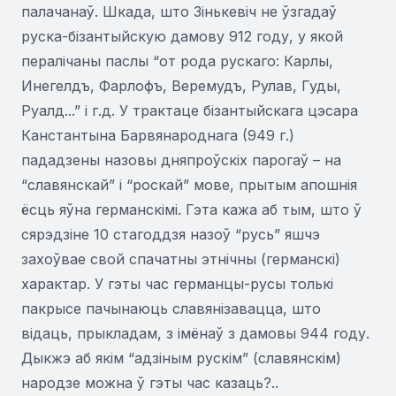
палачанаў. Шкада, што Зінькевіч не ўзгадаў
руска-бізантыйскую дамову 912 году, у якой
пералічаны паслы “от рода рускаго: Карлы,
Инегелдъ, Фарлофъ, Веремудъ, Рулав, Гуды,
Руалд...” і г.д. У трактаце бізантыйскага цэсара
Канстантына Барвянароднага (949 г.)
пададзены назовы дняпроўскіх парогаў – на
“славянскай” і “роскай” мове, прытым апошнія
ёсць яўна германскімі. Гэта кажа аб тым, што ў
сярэдзіне 10 стагоддзя назоў “русь” яшчэ
захоўвае свой спачатны этнічны (германскі)
характар. У гэты час германцы-русы толькі
пакрысе пачынаюць славянізавацца, што
відаць, прыкладам, з імёнаў з дамовы 944 году.
Дыкжэ аб якім “адзіным рускім” (славянскім)
народзе можна ў гэты час казаць?..