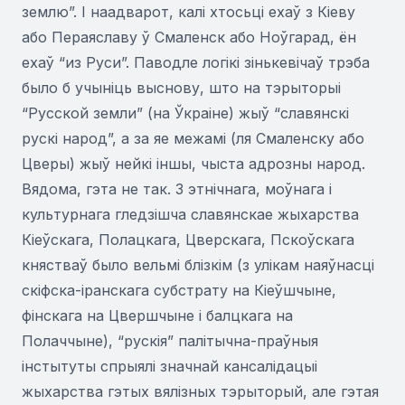
землю”. І наадварот, калі хтосьці ехаў з Кіеву
або Пераяславу ў Смаленск або Ноўгарад, ён
ехаў “из Руси”. Паводле логікі зінькевічаў трэба
было б учыніць выснову, што на тэрыторыі
“Русской земли” (на Ўкраіне) жыў “славянскі
рускі народ”, а за яе межамі (ля Смаленску або
Цверы) жыў нейкі іншы, чыста адрозны народ.
Вядома, гэта не так. З этнічнага, моўнага і
культурнага гледзішча славянскае жыхарства
Кіеўскага, Полацкага, Цверскага, Пскоўскага
княстваў было вельмі блізкім (з улікам наяўнасці
скіфска-іранскага субстрату на Кіеўшчыне,
фінскага на Цвершчыне і балцкага на
Полаччыне), “рускія” палітычна-праўныя
інстытуты спрыялі значнай кансалідацыі
жыхарства гэтых вялізных тэрыторый, але гэтая