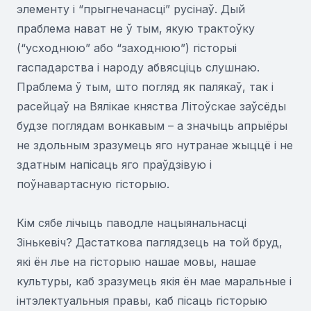
элементу і “прыгнечанасці” русінаў. Дый
праблема нават не ў тым, якую трактоўку
(“усходнюю” або “заходнюю”) гісторыі
гаспадарства і народу абвясціць слушнаю.
Праблема ў тым, што погляд як палякаў, так і
расейцаў на Вялікае княства Літоўскае заўсёды
будзе поглядам вонкавым – а значыць апрыёры
не здольным зразумець яго нутранае жыццё і не
здатным напісаць яго праўдзівую і
поўнавартасную гісторыю.
Кім сябе лічыць паводле нацыянальнасці
Зінькевіч? Дастаткова паглядзець на той бруд,
які ён лье на гісторыю нашае мовы, нашае
культуры, каб зразумець якія ён мае маральные і
інтэлектуальныя правы, каб пісаць гісторыю