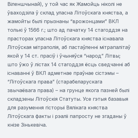
Віленшчынай), у той час як Жамойць ніколі не
ўваходзіла ў склад уласна Літоўскага княства, а
жамойты былі прызнаны “врожонцами” ВКЛ
толькі ў 1566 г.; што ад пачатку 14 стагоддзя на
прасторах уласна Літоўскага княства існавала
Літоўская мітраполія, аб пастаўленні мітрапалітаў
якой у 14 ст. прасіў і ўчыняўся “народ” Літвы;
што ўжо ў лістах 14 стагоддзя ёсць сведчанні аб
існаванні ў ВКЛ адметнае праўнае сістэмы –
“Літоўскага права” (старабеларускага
звычаёвага права) – на грунце якога пазней былі
складзены Літоўскія Статуты. Усе гэтыя базавыя
для разумення гісторыі Вялікага княства
Літоўскага факты і рэаліі папросту не згаданы ў
кнізе Зінькевіча.