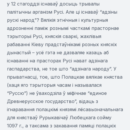
у 12 стагоддзі існаваў досыць трывалы
палітычны арганізм Русі. Але ці існаваў “адзіны
рускі народ”? Вялікія этнічныя і культурныя
адрозненні паміж рознымі часткамі прасторнае
тэрыторыі Русі, княскія сваркі, жахлівыя
рабаванні Кіеву прадстаўнікамі розных княскіх
дынастый – усё гэта не дазваляе казаць аб
існаванні на прасторах Русі нават адзінага
гаспадарства, не тое што “адзінага народу”. У
прыватнасці, тое, што Полацкае вялікае княства
(хаця яго тэрыторыя часам і называлася
“Руссю”) не ўваходзіла ў міфічнае “единое
Древнерусское государство”, відаць з
ігнаравання полацкімі князямі лёсавызначальнага
для княстваў Рурыкавічаў Любецкага сойму
1097 г., а таксама з захавання памяці полацкіх