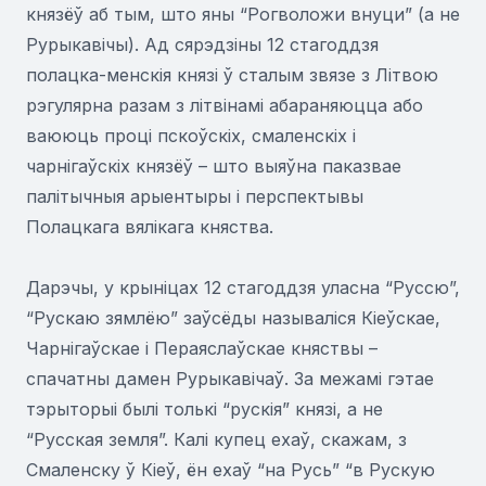
князёў аб тым, што яны “Рогволожи внуци” (а не
Рурыкавічы). Ад сярэдзіны 12 стагоддзя
полацка-менскія князі ў сталым звязе з Літвою
рэгулярна разам з літвінамі абараняюцца або
ваююць проці пскоўскіх, смаленскіх і
чарнігаўскіх князёў – што выяўна паказвае
палітычныя арыентыры і перспектывы
Полацкага вялікага княства.
Дарэчы, у крыніцах 12 стагоддзя уласна “Руссю”,
“Рускаю зямлёю” заўсёды называліся Кіеўскае,
Чарнігаўскае і Пераяслаўскае княствы –
спачатны дамен Рурыкавічаў. За межамі гэтае
тэрыторыі былі толькі “рускія” князі, а не
“Русская земля”. Калі купец ехаў, скажам, з
Смаленску ў Кіеў, ён ехаў “на Русь” “в Рускую