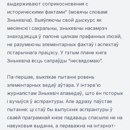
выдерживают соприкосновения с
историческими фактами” (мовячы словамі
Зінькевіча). Выяўляючы свой дыскурс як
месіянскі і сакральны, зінькевічы насамрэч
знаходзяцца ў палоне цалкам прафанных ілюзій,
не разумеючы элементарных фактаў і аспектаў
гістарычнага працэсу. У гэтым плане кніга
Зінькевіча ёсць сапраўды “несвядомаю”.
Па-першае, выклікае пытанні ровень
элементарных ведаў аўтара. У інтэрв’ю
журналістам Зінькевіч апаведаў, што ён гісторык
і вучыўся ў аспірантуры. Але адразу паўстае
пытанне: ці стаў бы выпускнік аспірантуры ў
сваёй праграмнай кнізе падаваць спасылкі не на
навуковыя выданні, а пераважна на інтэрнэт-