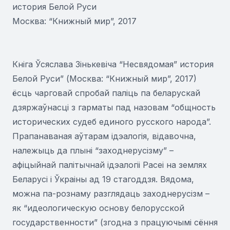
история Белой Руси
Москва: “Книжный мир”, 2017
Кніга Ўсяслава Зінькевіча “Несвядомая” история
Белой Руси” (Москва: “Книжный мир”, 2017)
ёсць чарговай спробай паліць па беларускай
дзяржаўнасці з гарматы пад назовам “общность
исторических судеб единого русского народа”.
Прапанаваная аўтарам ідэалогія, відавочна,
належыць да плыні “заходнерусізму” –
афіцыйнай палітычнай ідэалогіі Расеі на землях
Беларусі і Ўкраіны ад 19 стагоддзя. Вядома,
можна па-рознаму разглядаць заходнерусізм –
як “идеологическую основу белорусской
государственности” (згодна з працуючымі сёння