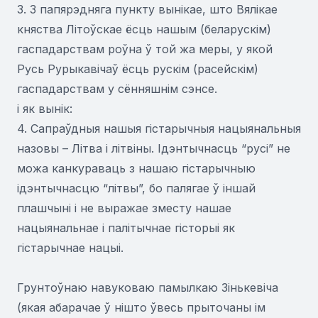
3. З папярэдняга пункту вынікае, што Вялікае
княства Літоўскае ёсць нашым (беларускім)
гаспадарствам роўна ў той жа меры, у якой
Русь Рурыкавічаў ёсць рускім (расейскім)
гаспадарствам у сённяшнім сэнсе.
і як вынік:
4. Сапраўдныя нашыя гістарычныя нацыянальныя
назовы – Літва і літвіны. Ідэнтычнасць “русі” не
можа канкураваць з нашаю гістарычныю
ідэнтычнасцю “літвы”, бо палягае ў іншай
плашчыні і не выражае зместу нашае
нацыянальнае і палітычнае гісторыі як
гістарычнае нацыі.
Грунтоўнаю навуковаю памылкаю Зінькевіча
(якая абарачае ў нішто ўвесь прыточаны ім