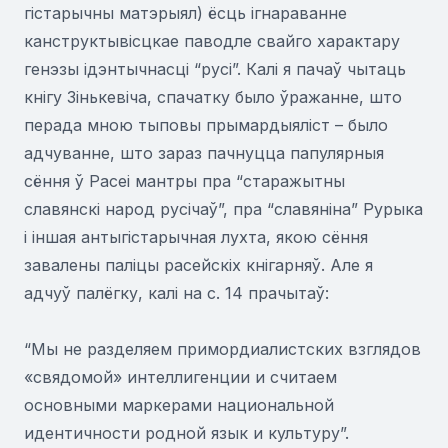
гістарычны матэрыял) ёсць ігнараванне
канструктывісцкае паводле свайго характару
генэзы ідэнтычнасці “русі”. Калі я пачаў чытаць
кнігу Зінькевіча, спачатку было ўражанне, што
перада мною тыповы прымардыяліст – было
адчуванне, што зараз пачнуцца папулярныя
сёння ў Расеі мантры пра “старажытны
славянскі народ русічаў”, пра “славяніна” Рурыка
і іншая антыгістарычная лухта, якою сёння
завалены паліцы расейскіх кнігарняў. Але я
адчуў палёгку, калі на с. 14 прачытаў:
“Мы не разделяем примордиалистских взглядов
«свядомой» интеллигенции и считаем
основными маркерами национальной
идентичности родной язык и культуру”.