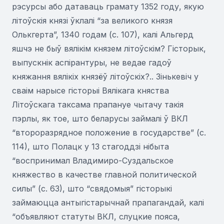
рэсурсы або датаваць грамату 1352 году, якую
літоўскія князі ўклалі “за великого князя
Олькгерта”, 1340 годам (с. 107), калі Альгерд
яшчэ не быў вялікім князем літоўскім? Гісторык,
выпускнік аспірантуры, не ведае гадоў
княжання вялікіх князёў літоўскіх?.. Зінькевіч у
сваім нарысе гісторыі Вялікага княства
Літоўскага таксама прапануе чытачу такія
пэрлы, як тое, што беларусы займалі ў ВКЛ
“второразрядное положение в государстве” (с.
114), што Полацк у 13 стагоддзі нібыта
“воспринимал Владимиро-Суздальское
княжество в качестве главной политической
силы” (с. 63), што “свядомыя” гісторыкі
займаюцца антыгістарычнай прапагандай, калі
“объявляют статуты ВКЛ, слуцкие пояса,