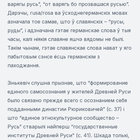
варягы русь”, “от варягъ бо прозвашася русью”.
Дарэчы, rusa/rosa ва ўсходнегерманскіх мовах
азначала тое самае, што ў славянскіх – “русы,
руды”, і адзначана гэтае германскае слова ў тыя
часы, калі ніякія славяне яшчэ вядомы не былі.
Такім чынам, гэтае славянскае слова нават у яго
пабытовым сэнсе ёсць германскім з
паходжання.
Зінькевіч слушна прызнае, што “формирование
единого самосознания у жителей Древней Руси
было связано прежде всего с осознанием себя
подданными династии Рюриковичей” (с. 37) і
што “единое этнокультурное сообщество –
Русь” стварылі найперш “государственные
институты Древней Руси” (с. 41). Шкада толькі,