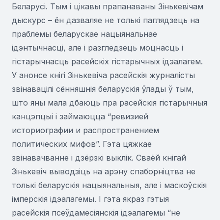
Беларусі. Тым і цікавы прапанаваны Зінькевічам
дыскурс – ён дазваляе не толькі паглядзець на
праблемы беларускае нацыянальнае
ідэнтычнасці, але і разгледзець моцнасць і
гістарычнасць расейскіх гістарычных ідэалагем.
У анонсе кнігі Зінькевіча расейскія журналісты
звінавацілі сённяшнія беларускія ўлады ў тым,
што яны мала дбаюць пра расейскія гістарычныя
канцэпцыі і займаюцца “ревизией
историографии и распространением
политических мифов”. Гэта цяжкае
звінавачванне і дзёрзкі выклік. Сваёй кнігай
Зінькевіч выводзіць на арэну спаборніцтва не
толькі беларускія нацыянальныя, але і маскоўскія
імперскія ідэалагемы. І гэта якраз гэтыя
расейскія псеўдамесіянскія ідэалагемы “не