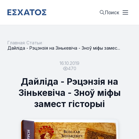
Поиск
Главная
/
Статьи
/
Дайліда - Рэцэнзія на Зінькевіча - Зноў міфы замес...
16.10.2019
470
Дайліда - Рэцэнзія на
Зінькевіча - Зноў міфы
замест гісторыі