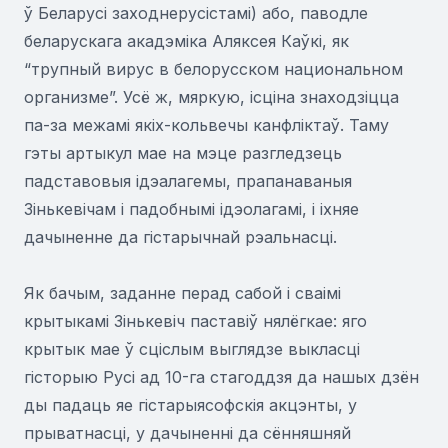
ў Беларусі заходнерусістамі) або, паводле
беларускага акадэміка Аляксея Каўкі, як
“трупный вирус в белорусском национальном
организме”. Усё ж, мяркую, ісціна знаходзіцца
па-за межамі якіх-кольвечы канфліктаў. Таму
гэты артыкул мае на мэце разгледзець
падставовыя ідэалагемы, прапанаваныя
Зінькевічам і падобнымі ідэолагамі, і іхняе
дачыненне да гістарычнай рэальнасці.
Як бачым, заданне перад сабой і сваімі
крытыкамі Зінькевіч паставіў нялёгкае: яго
крытык мае ў сціслым выглядзе выкласці
гісторыю Русі ад 10-га стагоддзя да нашых дзён
ды падаць яе гістарыясофскія акцэнты, у
прыватнасці, у дачыненні да сённяшняй