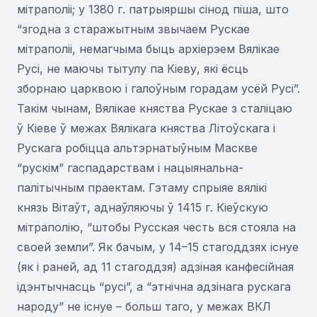
мітраполіі; у 1380 г. патрыяршы сінод піша, што
“згодна з старажытным звычаем Рускае
мітраполіі, немагчыма быць архіерэем Вялікае
Русі, не маючы тытулу па Кіеву, які ёсць
зборнаю царквою і галоўным горадам усёй Русі”.
Такім чынам, Вялікае княства Рускае з сталіцаю
ў Кіеве ў межах Вялікага княства Літоўскага і
Рускага робіцца альтэрнатыўным Маскве
“рускім” гаспадарствам і нацыянальна-
палітычным праектам. Гэтаму спрыяе вялікі
князь Вітаўт, аднаўляючы ў 1415 г. Кіеўскую
мітраполію, “штобы Русская честь вся стояла на
своей земли”. Як бачым, у 14–15 стагоддзях існуе
(як і раней, ад 11 стагоддзя) адзіная канфесійная
ідэнтычнасць “русі”, а “этнічна адзінага рускага
народу” не існуе – больш таго, у межах ВКЛ