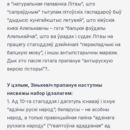
а “натуральная палавінка Літвы”, што
“сапраўдным” тытулам літоўскіх гаспадароў быў
“дыдысіс кунігайкштыс летувяй”, што кіеўскія
князі Алелькавічы – гэта “балцкія фэўдалы
Алелькайчаі”, што ва ўрадах і судах Літвы на
працягу стагоддзяў дзейнічалі “перакладчыкі на
балцкую мову”, і іншы антыгістарычны маразм.
Дык хто пасля гэтага прапануе “антырускую
версію гісторыі”?..
У цэлым, Зінькевіч прапануе наступны
нясвежы набор ідэалагем:
1. Ад 10-га стагоддзя і дагэтуль існаваў і існуе
“адзіны рускі народ”; беларусы – не асобны
народ, а толькі правінцыйная галіна “адзінага
рускага народу” (“гвалтоўна ададраная” ад