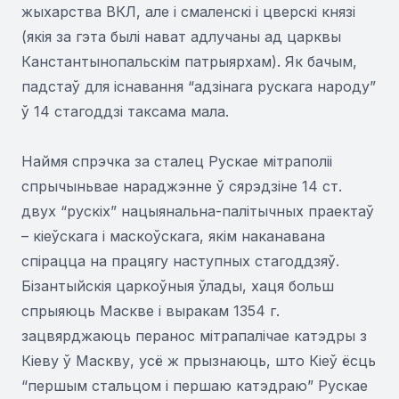
жыхарства ВКЛ, але і смаленскі і цверскі князі
(якія за гэта былі нават адлучаны ад царквы
Канстантынопальскім патрыярхам). Як бачым,
падстаў для існавання “адзінага рускага народу”
ў 14 стагоддзі таксама мала.
Наймя спрэчка за сталец Рускае мітраполіі
спрычыньвае нараджэнне ў сярэдзіне 14 ст.
двух “рускіх” нацыянальна-палітычных праектаў
– кіеўскага і маскоўскага, якім наканавана
спірацца на працягу наступных стагоддзяў.
Бізантыйскія царкоўныя ўлады, хаця больш
спрыяюць Маскве і выракам 1354 г.
зацвярджаюць перанос мітрапалічае катэдры з
Кіеву ў Маскву, усё ж прызнаюць, што Кіеў ёсць
“першым стальцом і першаю катэдраю” Рускае