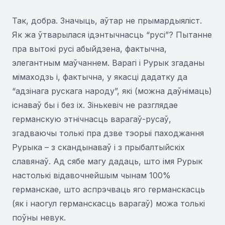
Так, добра. Значыць, аўтар не прымардыяліст.
Як жа ўтварылася ідэнтычнасць “русі”? Пытанне
пра вытокі русі абыйдзена, фактычна,
элегантным маўчаннем. Варагі і Рурык згаданы
мімаходзь і, фактычна, у якасці дадатку да
“адзінага рускага народу”, які (можна даўнімаць)
існаваў бы і без іх. Зінькевіч не разглядае
германскую этнічнасць варагаў-русаў,
згадваючы толькі пра дзве тэорыі паходжання
Рурыка – з скандынаваў і з прыбалтыйскіх
славянаў. Ад сябе магу дадаць, што імя Рурык
настолькі відавочнейшым чынам 100%
германскае, што аспрэчваць яго германскасць
(як і наогул германскасць варагаў) можа толькі
поўны невук.