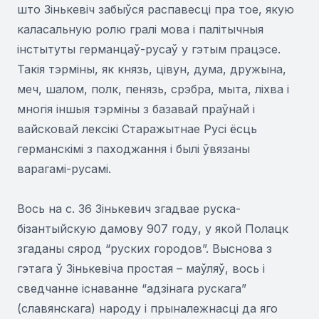
што Зінькевіч забыўся распавесці пра тое, якую
каласальную ролю гралі мова і палітычныя
інстытуты германцаў-русаў у гэтым працэсе.
Такія тэрміны, як князь, цівун, дума, дружына,
меч, шалом, полк, пенязь, срэбра, мыта, ліхва і
многія іншыя тэрміны з базавай праўнай і
вайсковай лексікі Старажытнае Русі ёсць
германскімі з паходжання і былі ўвязаны
варагамі-русамі.
Вось на с. 36 Зінькевич згадвае руска-
бізантыйскую дамову 907 году, у якой Полацк
згаданы сярод “руских городов”. Выснова з
гэтага ў Зінькевіча простая – маўляў, вось і
сведчанне існаванне “адзінага рускага”
(славянскага) народу і прыналежнасці да яго