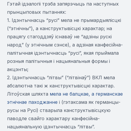
Гэтай ідэалогіі трэба запярэчыць па наступных
прынцыповых пытаннях:
1. Ідэнтычнасць “русі” мела не прымардыялісцкі
(“этнічны”), а канструктывісцкі характар; на
працягу стагоддзяў існаваў не “адзіны рускі
народ” (у этнічным сэнсе), а адзіная канфесійна-
палітычная ідэнтычнасць “русі”, якая прыймала
розныя палітычныя і нацыянальныя формы і
акцэнты;
2. Ідэнтычнасць “літвы” (“літвінаў”) ВКЛ мела
абсалютна такі ж канструктывісцкі характар.
Літоўская шляхта
мела не балцкае, а германскае
этнічнае паходжанне
і (гэтаксама як германцы-
русы на Русі) стварыла канструктывісцкую
паводле свайго характару канфесійна-
нацыянальную ідэнтычнасць “літвы”.