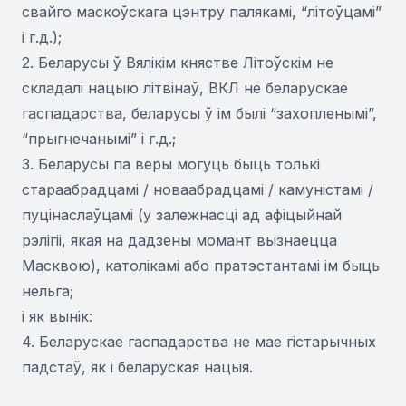
свайго маскоўскага цэнтру палякамі, “літоўцамі”
і г.д.);
2. Беларусы ў Вялікім княстве Літоўскім не
складалі нацыю літвінаў, ВКЛ не беларускае
гаспадарства, беларусы ў ім былі “захопленымі”,
“прыгнечанымі” і г.д.;
3. Беларусы па веры могуць быць толькі
стараабрадцамі / новаабрадцамі / камуністамі /
пуцінаслаўцамі (у залежнасці ад афіцыйнай
рэлігіі, якая на дадзены момант вызнаецца
Масквою), католікамі або пратэстантамі ім быць
нельга;
і як вынік:
4. Беларускае гаспадарства не мае гістарычных
падстаў, як і беларуская нацыя.