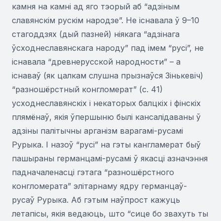
камня на камні ад яго тэорый аб “адзіным
славянскім рускім народзе”. Не існавала ў 9–10
стагоддзях (дый пазней) ніякага “адзінага
ўсходнеславянскага народу” пад імем “русі”, не
існавала “древнерусской народности” – а
існаваў (як цалкам слушна прызнаўся Зінькевіч)
“разношёрстный конгломерат” (с. 41)
усходнеславянскіх і некаторых балцкіх і фінскіх
плямёнаў, якія ўпершыню былі кансалідаваны ў
адзіны палітычны арганізм варагамі-русамі
Рурыка. І назоў “русі” на гэты кангламерат быў
пашыраны германцамі-русамі ў якасці азначэння
падначаленасці гэтага “разношёрстного
конгломерата” элітарнаму ядру германцаў-
русаў Рурыка. Аб гэтым наўпрост кажуць
летапісы, якія ведаюць, што “сице бо звахуть ты