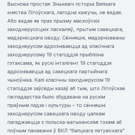
Выснова простая: Зінькевіч гісторыі Вялікага
княства Літоўскага, лагодна кажучы, не ведае.
Або ведае яе праз прызму маскоўскіх
заходнерусісцкіх пасквіляў, прытым савецкага,
мадэрнісцкага ізводу. Сённяшні, мадэрнізаваны
заходнерусізм адрозніваецца ад класічнага
заходнерусізму 19 стагоддзя прыблізна
гэтаксама, як рускі інтэлігент 19 стагоддзя
адрозніваецца ад савецкага партыйнага
чыноўніка. Калі класічны заходнерусізм 19
стагоддзя заўсёды казаў аб тым, што Літоўскае
гаспадарства было збудавана на рускім
праўным ладзе і культуры – то сённяшні
заходнерусізм савецкага ізводу цалкам
пагаджаецца з польска-ватыканскімі тэзамі аб
поўным панаванні ў ВКЛ “балцкага летувіскага”