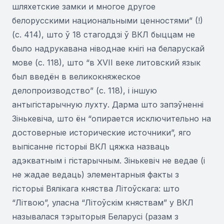
шляхетские замки и многое другое
белорусскими национальными ценностями” (!)
(с. 414), што ў 18 стагоддзі ў ВКЛ быццам не
было надрукавана ніводнае кнігі на беларускай
мове (с. 118), што “в XVII веке литовский язык
был введён в великокняжеское
делопроизводство” (с. 118), і іншую
антыгістарычную лухту. Дарма што запэўненні
Зінькевіча, што ён “опирается исключительно на
достоверные исторические источники”, яго
выпісанне гісторыі ВКЛ цяжка назваць
адэкватным і гістарычным. Зінькевіч не ведае (і
не жадае ведаць) элементарныя факты з
гісторыі Вялікага княства Літоўскага: што
“Літвою”, уласна “Літоўскім княствам” у ВКЛ
называлася тэрыторыя Беларусі (разам з