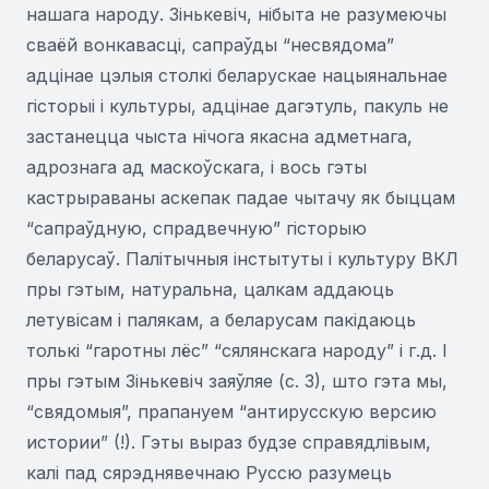
нашага народу. Зінькевіч, нібыта не разумеючы
сваёй вонкавасці, сапраўды “несвядома”
адцінае цэлыя столкі беларускае нацыянальнае
гісторыі і культуры, адцінае дагэтуль, пакуль не
застанецца чыста нічога якасна адметнага,
адрознага ад маскоўскага, і вось гэты
кастрыраваны аскепак падае чытачу як быццам
“сапраўдную, спрадвечную” гісторыю
беларусаў. Палітычныя інстытуты і культуру ВКЛ
пры гэтым, натуральна, цалкам аддаюць
летувісам і палякам, а беларусам пакідаюць
толькі “гаротны лёс” “сялянскага народу” і г.д. І
пры гэтым Зінькевіч заяўляе (с. 3), што гэта мы,
“свядомыя”, прапануем “антирусскую версию
истории” (!). Гэты выраз будзе справядлівым,
калі пад сярэднявечнаю Руссю разумець