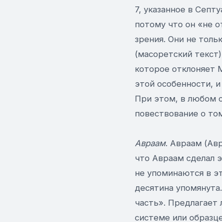
7, указанное в Септ
потому что он «не о
зрения. Они не толь
(масоретский текст),
которое отклоняет 
этой особенности, 
При этом, в любом с
повествование о том
Авраам
. Авраам (Ав
что Авраам сделал эт
не упоминаются в эт
десятина упомянута.
часть». Предлагает 
системе или образце