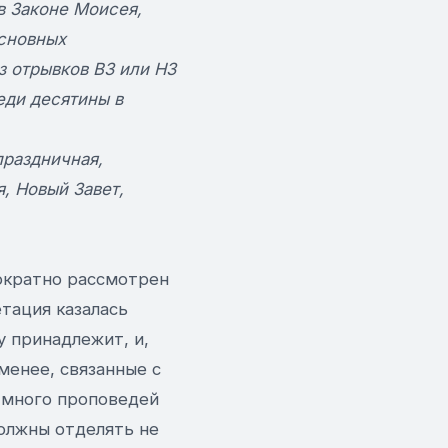
в Законе Моисея,
основных
из отрывков ВЗ или НЗ
еди десятины в
праздничная,
, Новый Завет,
ократно рассмотрен
тация казалась
у принадлежит, и,
менее, связанные с
 много проповедей
должны отделять не