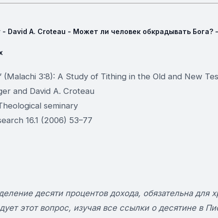
r - David A. Croteau - Может ли человек обкрадывать Бога?
х
 (Malachi 3:8): A Study of Tithing in the Old and New Te
ger and David A. Croteau
Theological seminary
esearch 16.1 (2006) 53–77
тделение десяти процентов дохода, обязательна для х
едует этот вопрос, изучая все ссылки о десятине в 