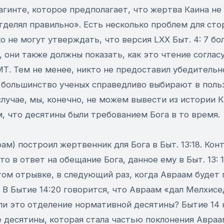
уагинте, которое предполагает, что жертва Каина не
тделял правильно». Есть несколько проблем для сто
ко не могут утверждать, что версия LXX Быт. 4: 7 б
 они также должны показать, как это чтение согласует
МТ. Тем не менее, никто не предоставил убедитель
и большинство ученых справедливо выбирают в поль
лучае, мы, конечно, не можем вывести из истории К
, что десятины были требованием Бога в то время.
рам) построил жертвенник для Бога в Быт. 13:18. Кон
о в ответ на обещание Бога, данное ему в Быт. 13: 
ом отрывке, в следующий раз, когда Авраам будет 
 В Бытие 14:20 говорится, что Авраам «дал Мелхис
ли это отделение нормативной десятины? Бытие 14 
 десятины, которая стала частью поклонения Авраа