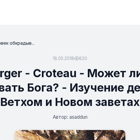
овек обкрадыв...
18.05.2018
820
rger - Croteau - Может л
ать Бога? - Изучение д
Ветхом и Новом заветах
Автор: asaddun