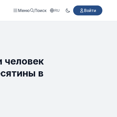
Меню
Поиск
Войти
RU
и человек
есятины в