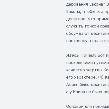
дарования Закона? В
Закона, чтобы эта п
десятине, что приме
служить точкой срав
обсуждают десятины
постоянную практик
Авель
. Почему Бог 
несколькими путями:
качество жертвы Каи
его характере; (4) 
Авеля было десятино
а у Каина не было вер
Основой для пониман