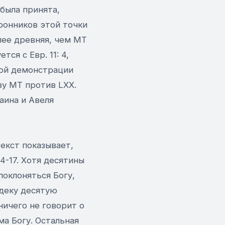
 была принята,
ронников этой точки
олее древняя, чем МТ
ся с Евр. 11: 4,
ной демонстрации
зу МТ против LXX.
аина и Авеля
текст показывает,
14-17. Хотя десятины
поклоняться Богу,
едеку десятую
ничего не говорит о
ма Богу. Остальная