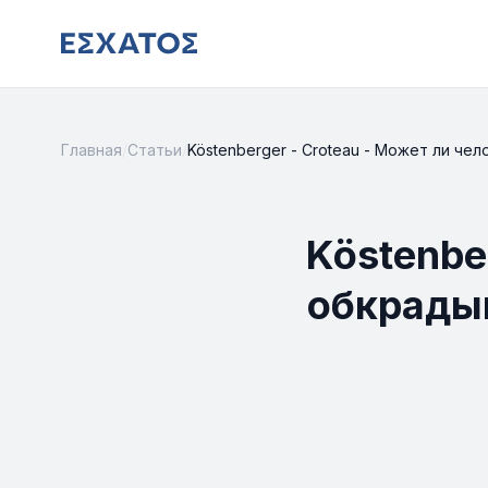
Главная
/
Статьи
/
Köstenberger - Croteau - Может ли чел
Köstenbe
обкрадыв