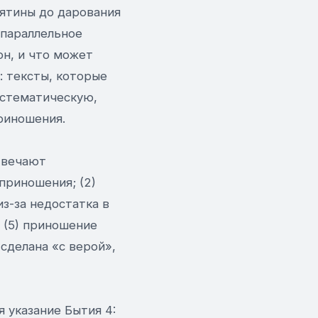
сятины до дарования
 параллельное
он, и что может
: тексты, которые
истематическую,
риношения.
отвечают
приношения; (2)
з-за недостатка в
и (5) приношение
сделана «с верой»,
я указание Бытия 4: