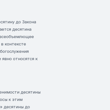
есятину до Закона
нается десятина
о всеобъемлющее
 в контексте
 богослужения
 явно относятся к
менимости десятины
росы к этим
» десятины до