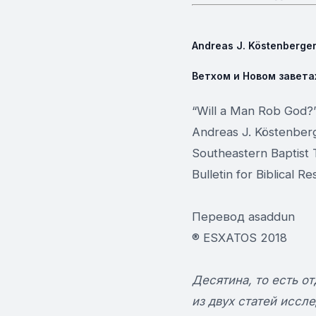
Andreas J. Köstenberge
Ветхом и Новом завета
“Will a Man Rob God?”
Andreas J. Köstenber
Southeastern Baptist 
Bulletin for Biblical R
Перевод asaddun
® ESXATOS 2018
Десятина, то есть о
из двух статей иссл