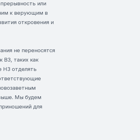
епрерывность или
еним к верующим в
звития откровения и
зания не переносятся
 ВЗ, таких как
е НЗ отделять
оответствующие
 новозаветным
выше. Мы будем
 приношений для