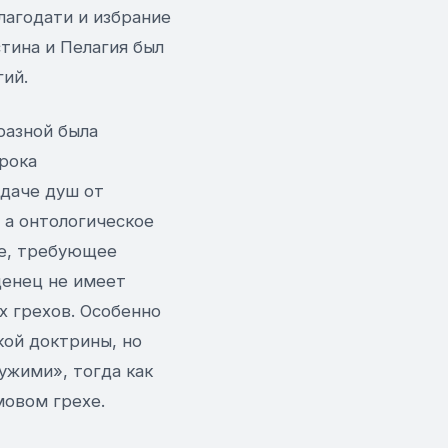
лагодати и избрание
стина и Пелагия был
гий.
разной была
рока
даче душ от
 а онтологическое
ие, требующее
денец не имеет
х грехов. Особенно
кой доктрины, но
ужими», тогда как
мовом грехе.