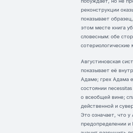
побуждает, но не пр
реконструкции оказ
показывает образец
этом месте книга у
словесным: обе стор
сотериологические 
Августиновская сист
показывает её внут
Адаме; грех Адама е
состоянии necessita
о всеобщей вине; с
действенной и суве
Это означает, что у
предопределении и 
значит разрушить в