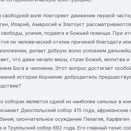
и свободной воле повторяет движение первой части,
ген, Иларий, Амвросий и Златоуст рассматриваются
 свободы, усилия, подвига и Божьей помощи. При э
ется ли человеческий отклик причиной благодати ил
о изложении, делает добрую волю условием дальнейш
ает, что даже начало веры, страх Божий, молитва и
ием Бога в человеке. Этот вопрос достигает особой
ований истории Корнилия: добродетель предшествуе
едствие?
о соборах является одной из наиболее сильных в кн
исывает Диоспольский собор 415 года, африканские 
бания, окончательное осуждение Пелагия, Карфаген 
а и Трулльский собор 692 года. Его главный тезис со