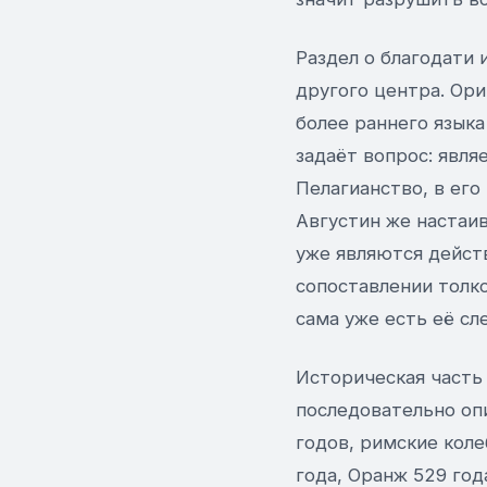
Раздел о благодати 
другого центра. Ори
более раннего языка
задаёт вопрос: явля
Пелагианство, в ег
Августин же настаив
уже являются действ
сопоставлении толк
сама уже есть её сл
Историческая часть 
последовательно оп
годов, римские коле
года, Оранж 529 год