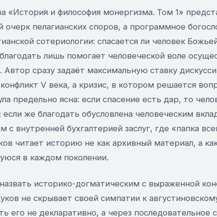
а «История и философия монергизма. Том 1» предст
й очерк пелагианских споров, а программное богосл
ианской сотериологии: спасается ли человек Божье
и благодать лишь помогает человеческой воле осущ
 Автор сразу задаёт максимальную ставку дискусси
 конфликт V века, а кризис, в котором решается воп
ула предельно ясна: если спасение есть дар, то чело
; если же благодать обусловлена человеческим вкл
м с внутренней бухгалтерией заслуг, где «папка все
ов читает историю не как архивный материал, а ка
юся в каждом поколении.
назвать историко-догматическим с выраженной ко
уков не скрывает своей симпатии к августиновском
ь его не декларативно, а через последовательное 