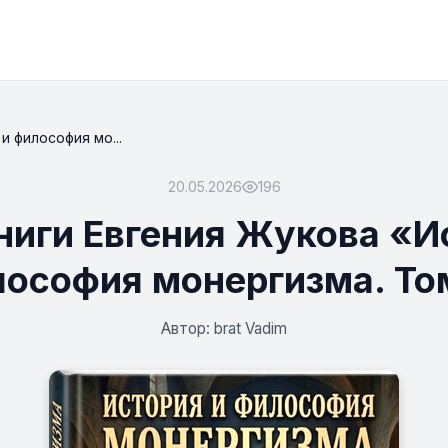
и философия мо...
20.05.2026
196
ниги Евгения Жукова «И
ософия монергизма. То
Автор: brat Vadim