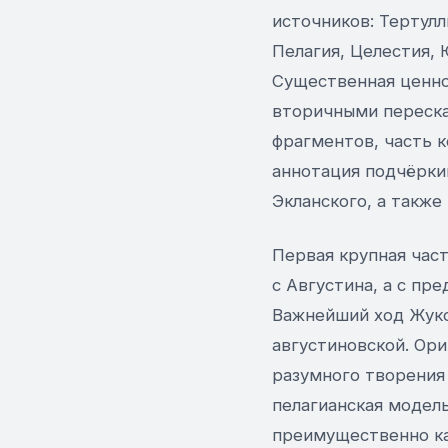
источников: Тертулл
Пелагия, Целестия, 
Существенная ценно
вторичными переска
фрагментов, часть 
аннотация подчёрки
Экланского, а такж
Первая крупная час
с Августина, а с пр
Важнейший ход Жуко
августиновской. Ор
разумного творения
пелагианская модел
преимущественно ка