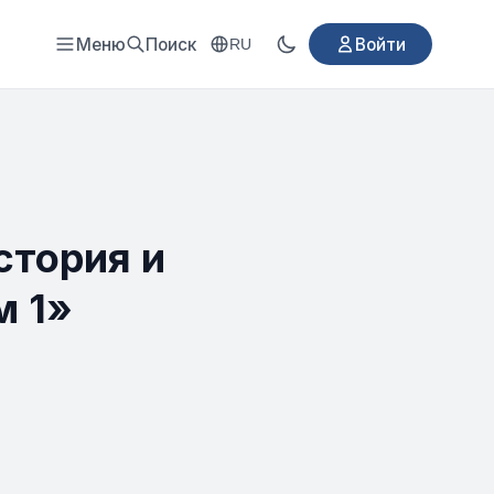
Меню
Поиск
Войти
RU
стория и
м 1»