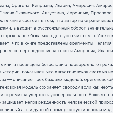
иана, Оригена, Киприана, Илария, Амвросия, Амврос
Юлиана Экланского, Августина, Иеронима, Проспера 
сть книги состоит в том, что автор не ограничива
зами, а вводит в русскоязычный оборот значительн
которых ранее была мало доступна читателю. Уже из
вает, что в книге представлены фрагменты Пелагия,
е ранее не переводившиеся тексты Амвросия, Илария
ть книги посвящена богословию первородного греха.
едыстории, показывая, что августиновская система не
ва — описание трёх базовых моделей: оригеновской
игеновская модель сохраняет свободу воли как нео
 и стремится удержать универсальность Божьего п
ь защищает неповреждённость человеческой природ
к личный акт и дурной пример; августиновская мод