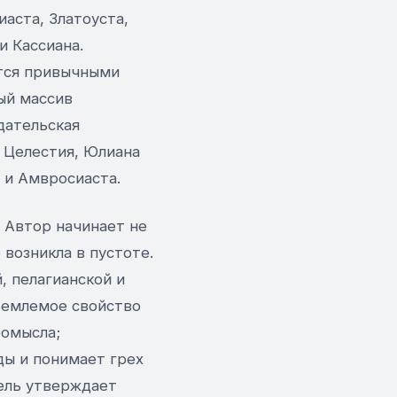
иаста, Златоуста,
и Кассиана.
ется привычными
ый массив
дательская
 Целестия, Юлиана
 и Амвросиаста.
 Автор начинает не
 возникла в пустоте.
, пелагианской и
тъемлемое свойство
ромысла;
ы и понимает грех
ель утверждает