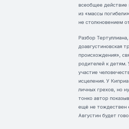
всеобщее действие 
из «массы погибели»
не столкновением о
Разбор Тертуллиана,
доавгустиновская т
происхождения», св
родителей к детям. 
участие человечест
исцеления. У Кипри
личных грехов, но н
тонко автор показыв
ещё не тождествен е
Августин будет гово