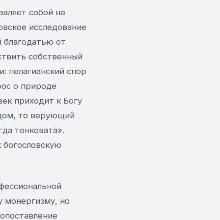
авляет собой не
овское исследование
й благодатью от
ествить собственный
и: пелагианский спор
рос о природе
век приходит к Богу
адом, то верующий
гда тонковата».
к богословскую
нфессиональной
у монергизму, но
сопоставление