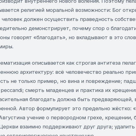
оизводит внутреннего нового воления. Поэтому пела
ывается религией моральной возможности: Бог откр
, человек должен осуществить праведность собств
бедительно демонстрирует, почему спор о благодати
оны говорят «благодать», но вкладывают в это сло
миры.
ематизация описывается как строгая антитеза пела
реннюю архитектуру: всё человечество реально при
сть не только пример, но вина и повреждение; падш
s peccandi; смерть младенцев и практика их крещен
пасительная благодать должна быть предваряющей, 
ренной. Автор формулирует это предельно жёстко: 
 Августина учение о первородном грехе, крещении, 
Церкви взаимно поддерживают друг друга; удалить
сю сотериологическую конструкцию.