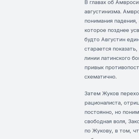
В главах об Амврос
августинизма. Амвро
понимания падения, 
которое позднее усв
будто Августин еди
старается показать
линии латинского бо
привык противопост
схематично.
Затем Жуков переход
рационалиста, отриц
постоянно, но поним
свободная воля, Зак
по Жукову, в том, ч