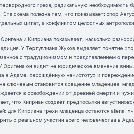
первородного греха, радикальную необходимость б
. Эта схема полезна тем, что показывает: спор Авгу
тдельных цитат, а конфликтом целостных антрополо
 Оригена и Киприана показывает, насколько разнооб
радиция. У Тертуллиана Жуков выделяет понятие «по
язанное с традуционизмом и представлением о пере
У Оригена он видит не юридическое вменение вины,
ва в Адаме, «врождённую нечистоту» и поврежден
ана ключевым становится крещение младенцев: мла
уждается в освобождении от древней смерти и чужи
ает, что Киприан создаёт предпосылки августиновс
й: для Киприана грехи младенца остаются aliena, «ч
рить о реальном участии всего человечества в Ада