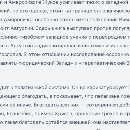
ии и Амвросиасте Жуков усиливает тезис о западно
сий, по его оценке, стоит на границе онтологическ
а Амвросиаст особенно важен из-за толкования Рим. 
оит Августин. Здесь книга выступает против попул
нолично «изобрёл» западное учение о первородном 
, что Августин радикализировал и систематизирова
гословия. В этом отношении исследование особенно 
авлять «юридический Запад» и «терапевтический 
ит к пелагианской системе. Он не карикатурирует П
ающего благодать, а показывает, что пелагиане гов
али её иначе. Благодать для них — сотворённая доб
он, Евангелие, пример Христа, прощение грехов в к
то такая благодать остаётся внешней: она наставляет