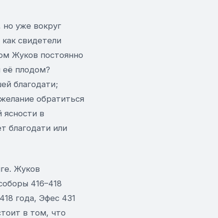
 но уже вокруг
 как свидетели
том Жуков постоянно
и её плодом?
ей благодати;
 желание обратиться
 ясности в
т благодати или
иге. Жуков
соборы 416–418
418 года, Эфес 431
стоит в том, что