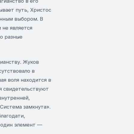
гианство в его
ывает путь, Христос
енным выбором. В
 не является
во разные
гианству. Жуков
сутствовало в
ая воля находится в
ия свидетельствуют
внутренней,
«Система замкнута».
благодати,
 один элемент —