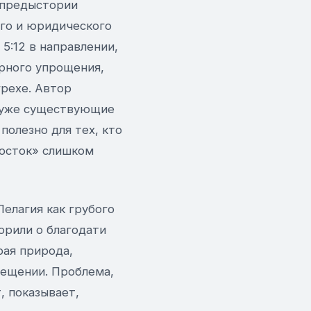
й предыстории
ого и юридического
5:12 в направлении,
ярного упрощения,
грехе. Автор
л уже существующие
полезно для тех, кто
Восток» слишком
елагия как грубого
орили о благодати
рая природа,
рещении. Проблема,
, показывает,