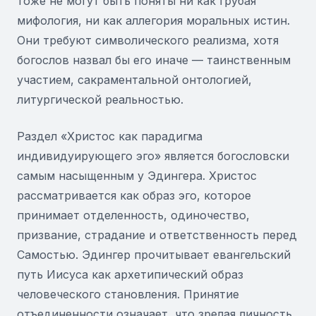
тоже не могут быть поняты ни как грубая
мифология, ни как аллегория моральных истин.
Они требуют символического реализма, хотя
богослов назвал бы его иначе — таинственным
участием, сакраментальной онтологией,
литургической реальностью.
Раздел «Христос как парадигма
индивидуирующего эго» является богословски
самым насыщенным у Эдингера. Христос
рассматривается как образ эго, которое
принимает отделенность, одиночество,
призвание, страдание и ответственность перед
Самостью. Эдингер прочитывает евангельский
путь Иисуса как архетипический образ
человеческого становления. Принятие
отъединенности означает, что зрелая личность