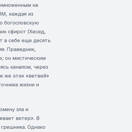
 помноженным на
ИМ, каждая из
ю богословскую
их сфирот (Хесед,
ит в себе еще десять
я. Праведник,
е; он мистическим
ясь каналом, через
е же этих «ветвей»
точника жизни и
омену зла и
евает ветер». В
 грешника. Однако