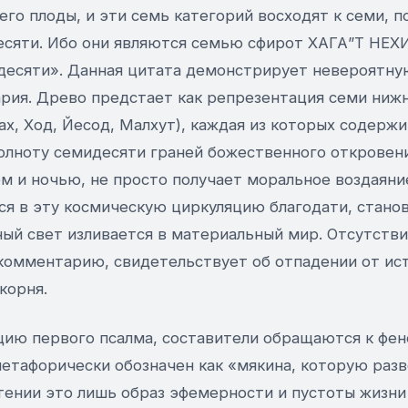
него плоды, и эти семь категорий восходят к семи,
десяти. Ибо они являются семью сфирот ХАГА”Т НЕХ
 десяти». Данная цитата демонстрирует невероятну
рия. Древо предстает как репрезентация семи нижн
ах, Ход, Йесод, Малхут), каждая из которых содерж
полноту семидесяти граней божественного откровени
м и ночью, не просто получает моральное воздаяни
я в эту космическую циркуляцию благодати, станов
ый свет изливается в материальный мир. Отсутстви
 комментарию, свидетельствует об отпадении от ис
корня.
цию первого псалма, составители обращаются к фен
етафорически обозначен как «мякина, которую разв
ении это лишь образ эфемерности и пустоты жизни