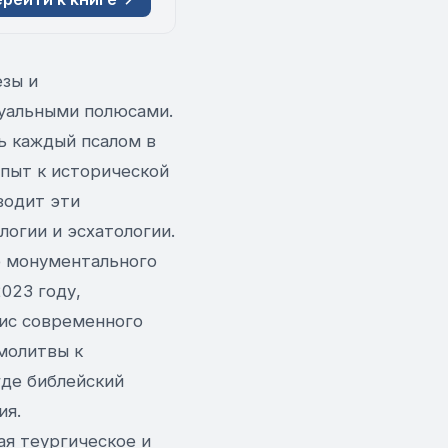
езы и
туальными полюсами.
ь каждый псалом в
опыт к исторической
водит эти
огии и эсхатологии.
е монументального
023 году,
зис современного
молитвы к
где библейский
ия.
ая теургическое и