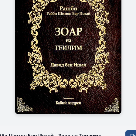
бби Шимон Бар Иохай - Зоар на Теилим»
Пе