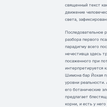
священный текст ка
движение человечес
света, зафиксирован
Последовательное р
разбора первого пс
парадигму всего по
нечестивца здесь т
посаженного при пот
интерпретируется к
Шимона бар Йохая п
уровни реальности.
его ботанические э
предлагает блестящи
корни, и есть у него