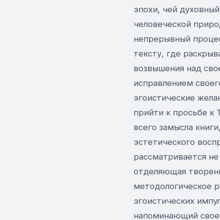
эпохи, чей духовны
человеческой приро
непрерывный процес
тексту, где раскрыв
возвышения над сво
исправлением своег
эгоистические желан
прийти к просьбе к 
всего замысла книги
эстетического воспр
рассматривается не 
отделяющая творени
методологическое р
эгоистических импу
напоминающий своео