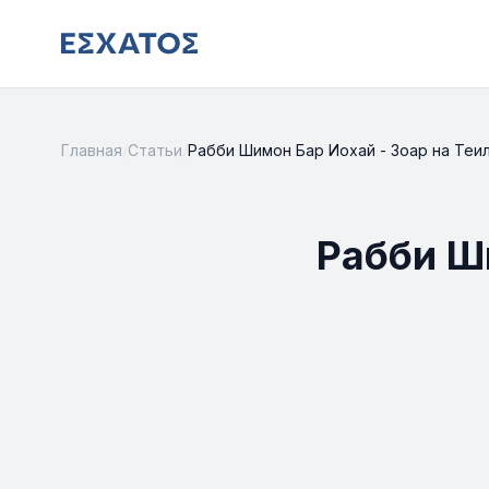
Главная
/
Статьи
/
Рабби Шимон Бар Иохай - Зоар на Теи
Рабби Ш