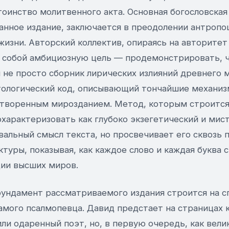
оинство молитвенного акта. Основная богословская
анное издание, заключается в преодолении антроп
жизни. Авторский коллектив, опираясь на авторите
д собой амбициозную цель — продемонстрировать, 
не просто сборник лирических излияний древнего м
ологический код, описывающий тончайшие механиз
творенным мирозданием. Метод, которым строится
характеризовать как глубоко экзегетический и мис
вальный смысл текста, но просвечивает его сквозь 
туры, показывая, как каждое слово и каждая буква 
ии высших миров.
ундамент рассматриваемого издания строится на 
мого псалмопевца. Давид предстает на страницах к
ли одаренный поэт, но, в первую очередь, как вели