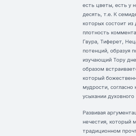
есть цветы, есть у 
десять, т.е. К семи
которых состоит из
плотность коммента
Гвура, Тиферет, Нец
потенций, образуя 
изучающий Тору дне
образом встраиваетс
который божественн
мудрости, согласно
усыхании духовного 
Развивая аргумента
нечестия, который м
традиционном прочт