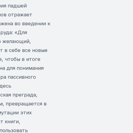
ния падшей
мов отражает
жена во введении к
руда: «Для
о желающий,
т в себе все новые
, чтобы в итоге
жна для понимания
тра пассивного
здесь
ская преграда,
м, превращается в
мутации этих
т книги,
пользовать