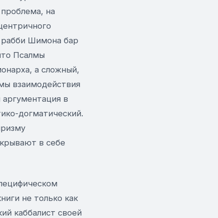
 проблема, на
оцентричного
т рабби Шимона бар
что Псалмы
онарха, а сложный,
мы взаимодействия
 аргументация в
тико-догматический.
призму
скрывают в себе
специфическом
ниги не только как
кий каббалист своей