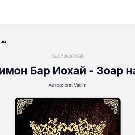
лим
08.07.2026
58
имон Бар Иохай - Зоар н
Автор: brat Vadim