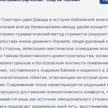
 Псалтири царя Давида в истории библейской экзег
ословия всегда балансировала между двумя концеп
сторико-грамматический метод стремится укоренит
ельствах жизни древнего Израиля, сводя духовный 
й стороны, аллегорико-мистическое созерцание воз
 к тайнам божественного домостроительства, космол
еллектуальном и богословском контексте появлени
им», составленного Андреем Бабием и изданного в 2
 значительное событие, отвечающее на острый кри
ния. Современная эпоха характеризуется редукцией 
процессу достижения психологического комфорта, 
нимается лишь как источник эмоционального утешен
га предлагает радикально иной путь, восстанавлив