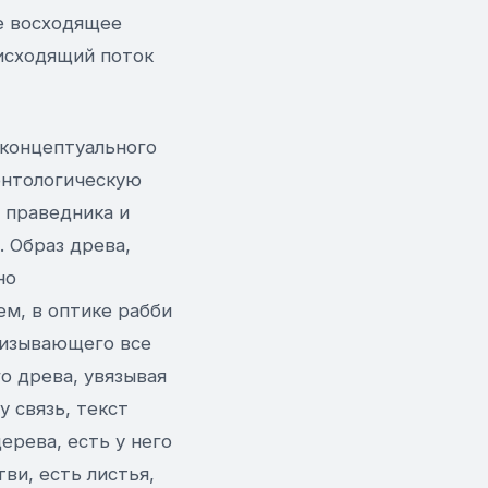
е восходящее
исходящий поток
 концептуального
онтологическую
 праведника и
 Образ древа,
но
м, в оптике рабби
низывающего все
о древа, увязывая
 связь, текст
ерева, есть у него
тви, есть листья,