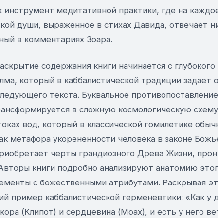
к инструмент медитативной практики, где на каждо
кой души, выраженное в стихах Давида, отвечает н
ный в комментариях Зоара.
аскрытие содержания книги начинается с глубокого
алма, который в каббалистической традиции задает 
следующего текста. Буквальное противопоставление
рансформируется в сложную космологическую схему.
оках вод, который в классической гомилетике обыч
ак метафора укорененности человека в законе Божье
риобретает черты грандиозного Древа Жизни, про
 Авторы книги подробно анализируют анатомию этог
лементы с божественными атрибутами. Раскрывая эту
й пример каббалистической герменевтики: «Как у д
 кора (Клипот) и сердцевина (Моах), и есть у него ве