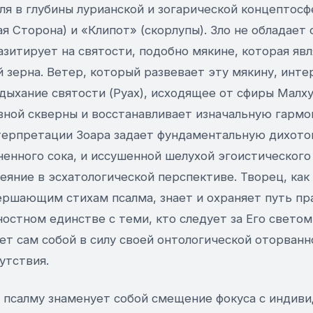
ля в глубины лурианской и зогарической концептосф
я Сторона) и «Клипот» (скорлупы). Зло не обладает
зитирует на святости, подобно мякине, которая яв
зерна. Ветер, который развевает эту мякину, инте
к дыхание святости (Руах), исходящее от сфиры Малх
вной скверны и восстанавливает изначальную гармо
терпретации Зоара задает фундаментальную дихо
ненного сока, и иссушенной шелухой эгоистического
еяние в эсхатологической перспективе. Творец, как
ершающим стихам псалма, знает и охраняет путь пр
стном единстве с теми, кто следует за Его светом,
т сам собой в силу своей онтологической оторванн
утствия.
 псалму знаменует собой смещение фокуса с индив