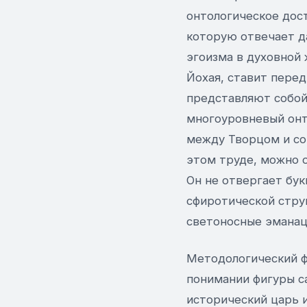
онтологическое дост
которую отвечает д
эгоизма в духовной 
Йохая, ставит пере
представляют собой 
многоуровневый онт
между Творцом и со
этом труде, можно о
Он не отвергает бук
сфиротической струк
светоносные эманац
Методологический ф
понимании фигуры са
исторический царь и