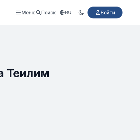
Меню
Поиск
Войти
RU
а Теилим