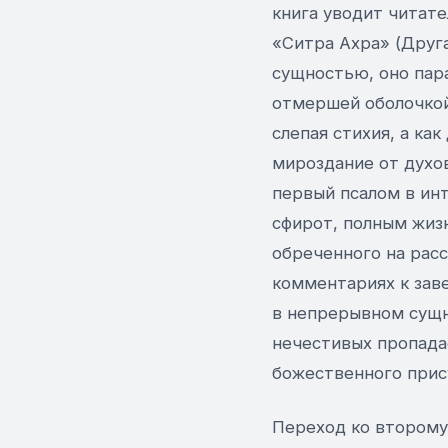
книга уводит читате
«Ситра Ахра» (Друга
сущностью, оно пара
отмершей оболочкой 
слепая стихия, а ка
мироздание от духо
первый псалом в ин
сфирот, полным жиз
обреченного на расс
комментариях к зав
в непрерывном сущно
нечестивых пропадае
божественного прис
Переход ко второму