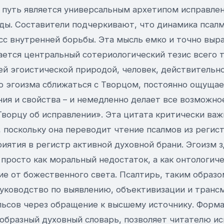
й путь является универсальным архетипом исправле
ды. Составители подчеркивают, что динамика псал
с внутренней борьбы. Эта мысль емко и точно выра
ается центральный сотериологический тезис всего т
ей эгоистической природой, человек, действительн
о эгоизма сближаться с Творцом, постоянно ощущае
ия и свойства – и немедленно делает все возможное
Творцу об исправлении». Эта цитата критически ва
, поскольку она переводит чтение псалмов из регис
иятия в регистр активной духовной брани. Эгоизм 
просто как моральный недостаток, а как онтологиче
е от божественного света. Псалтирь, таким образо
уководство по выявлению, объективизации и транс
льсов через обращение к высшему источнику. Форма
бразный духовный словарь, позволяет читателю ис