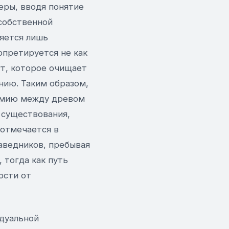
еры, вводя понятие
 собственной
ляется лишь
рпретируется не как
ут, которое очищает
нию. Таким образом,
томию между древом
 существования,
 отмечается в
аведников, пребывая
 тогда как путь
ости от
идуальной