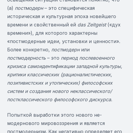
(а)
постмодерн
– это специфическая
историческая и культурная эпоха новейшего
времени и свойственный ей
das
Zeitgeist
(«дух
времени»), для которого характерны
«постмодерные идеи, установки и ценности».
Более конкретно,
постмодерн
или
постмодерность
– это
период послевоенного
кризиса самоидентификации западной культуры,
критики классических (рационалистических,
позитивистских и утопических) философских
систем и создания нового неклассического/
постклассического философского дискурса
.
Попыткой выработки этого нового не-
модернового мировоззрения и является
постмодернизм. Как негативно определяет его