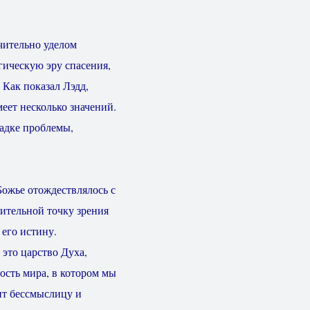
чительно уделом
огическую эру спасения,
 Как показал Лэдд,
еет несколько значений.
гадке проблемы,
Божье отождествлялось с
дительной точку зрения
 его истину.
 это царство Духа,
ость мира, в котором мы
дит бессмыслицу и