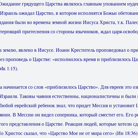
Ожидание грядущего Царства являлось главным упованием иуде
Израиль ожидал Царство, в котором исполнятся Божьи обетован
дания были во времена земной жизни Иисуса Христа, т.к. Палес
 терпящий притеснения со стороны язычников, ждал царя-освобо
 землю, явлено в Иисусе. Иоанн Креститель проповедовал о пр
ез проповедь о Царстве: «исполнилось время и приблизилось Ца
Мк 1:15).
 начинается со слов «приблизилось Царство». Для евреев это оз
 Израиля. Таковы чаяния естественны, националистичны и были
 Любой еврейский ребенок знал, что придет Мессия и установит
янин. В Мессии он видел соперника, который сместит его. Его р
го представления о Царстве. Реакция людей, которые хотели сд
Но Христос сказал, что «Царство Мое не от мира сего» (Ин 18:36