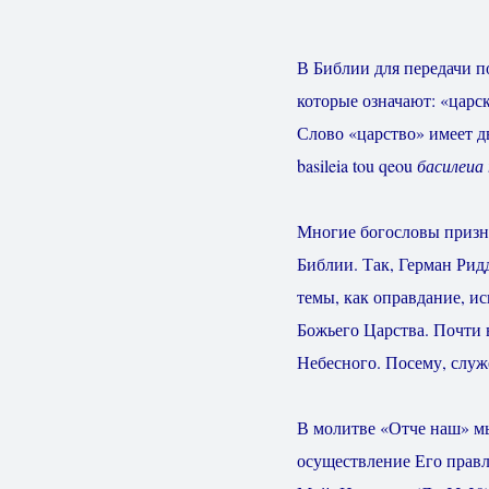
В Библии для передачи по
которые означают: «царск
Слово «царство» имеет д
basileia tou qeou
басилеиа
Многие богословы признаю
Библии. Так, Герман Рид
темы, как оправдание, ис
Божьего Царства. Почти 
Небесного. Посему, служе
В молитве «Отче наш» мы
осуществление Его правл