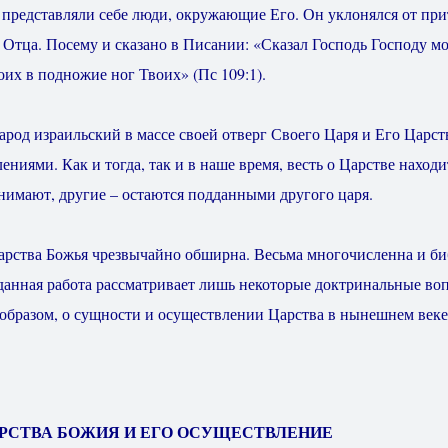
к представляли себе люди, окружающие Его. Он уклонялся от при
н Отца. Посему и сказано в Писании: «Сказал Господь Господу м
оих в подножие ног Твоих» (Пс 109:1).
род израильский в массе своей отверг Своего Царя и Его Царство
лениями. Как и тогда, так и в наше время, весть о Царстве наход
нимают, другие – остаются подданными другого царя.
 Божья чрезвычайно обширна. Весьма многочисленна и биб
, данная работа рассматривает лишь некоторые доктринальные в
образом, о сущности и осуществлении Царства в нынешнем веке 
АРСТВА БОЖИЯ И ЕГО ОСУЩЕСТВЛЕНИЕ