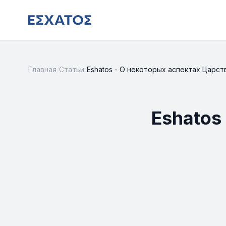
Главная
/
Статьи
/
Eshatos - О некоторых аспектах Царст
Eshatos