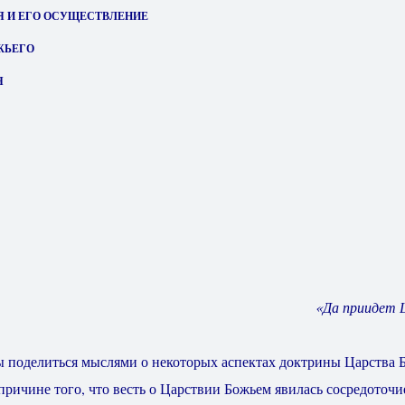
Я И ЕГО ОСУЩЕСТВЛЕНИЕ
ЖЬЕГО
Я
«Да приидет 
бы поделиться мыслями о некоторых аспектах доктрины Царства 
 причине того, что весть о Царствии Божьем явилась сосредоточ