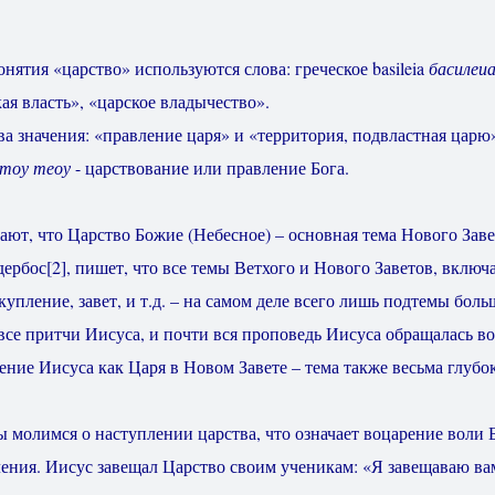
нятия «царство» используются слова: греческое basileia
басилеи
ая власть», «царское владычество».
ва значения: «правление царя» и «территория, подвластная царю
 тоу теоу
- царствование или правление Бога.
т, что Царство Божие (Небесное) – основная тема Нового Завета
дербос
[2]
, пишет, что все темы Ветхого и Нового Заветов, включ
купление, завет, и т.д. – на самом деле всего лишь подтемы бол
все притчи Иисуса, и почти вся проповедь Иисуса обращалась в
ние Иисуса как Царя в Новом Завете – тема также весьма глубок
 молимся о наступлении царства, что означает воцарение воли 
ения. Иисус завещал Царство своим ученикам: «Я завещаваю ва