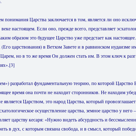
.
м понимания Царства заключается в том, является ли оно исклю
 веке настоящем. Если оно, прежде всего, представляет эсхатол
каким образом это будущее Царство уже предстает как настоящее.
(Его царствования) в Ветхом Завете и в раввинском иудаизме им
 Царем, но в то же время Он должен стать им. В этом ключ к раз
ях».
[3]
ем») разработал фундаментальную теорию, по которой Царство 
тоящее время она почти не находит сторонников. Не находим убе
е является Царством, это народ Царства, который провозглашает
хатологическое осуществление царства, земное царство у него –
вляет царству кесаря: «Нужно видеть абсурдность и бессмысленн
рить в дух, с которым связана свобода, и в смысл, который побе