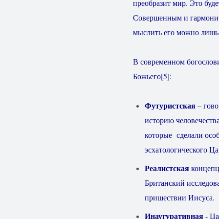
преобразит мир. Это буд
Совершенным и гармоничн
мыслить его можно лишь 
В современном богослов
Божьего
[5]
:
Футуристская
– гово
историю человечества
которые сделали осо
эсхатологического Ца
Реалистская
концепц
Британский исследова
пришествии Иисуса.
Инаугуративная
- Ца