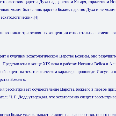
ет торжеством царства Духа над царством Кесаря, торжеством
ым может быть лишь царство Божие, царство Духа и не может 
эсхатологически».
[4]
ии возникли три основных концепции относительно времени во
рит о будущем эсхатологическом Царстве Божием, оно разрушите
. Представлена в конце Х
IХ века в работах Иоганна Вейса и Ал
бый акцент на эсхатологическом характере проповеди Иисуса и
рства Божьего.
ия рассматривает осуществление Царства Божьего в первое при
тель Ч. Г. Додд утверждал, что эсхатологию следует рассматрив
рство Божье уже оказывает влияние на человечество, но его пол