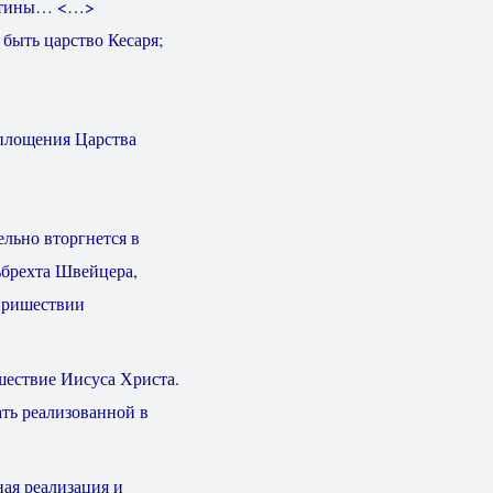
 Истины… <…>
быть царство Кесаря;
площения Царства
льно вторгнется в
ьбрехта Швейцера,
 пришествии
шествие Иисуса Христа.
ать реализованной в
ная реализация и