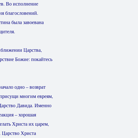
ев. Во исполнение
ия благословений.
тина была завоевана
дителя.
иближении Царства,
рствие Божие: покайтесь
начало одно – возврат
 присущи многим евреям,
 Царство Давида. Именно
еакция – хорошая
елать Христа их царем,
). Царство Христа