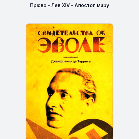
Прюво - Лев XIV - Апостол миру