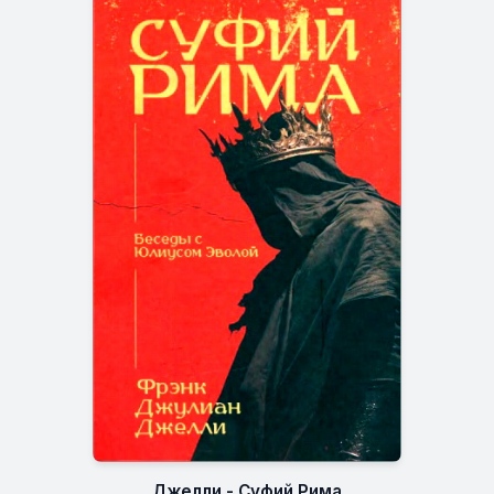
Джелли - Суфий Рима