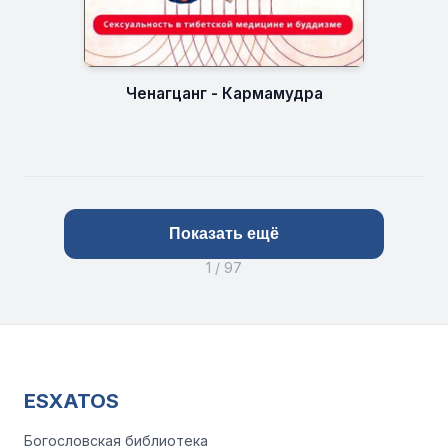
Ченагцанг - Кармамудра
Показать ещё
1 / 97
ESXATOS
Богословская библиотека