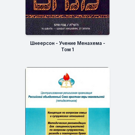
Шнеерсон - Учение Менахема -
Том 1