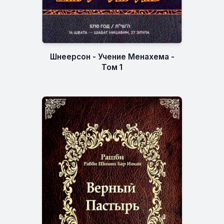
Шнеерсон - Учение Менахема -
Том 1