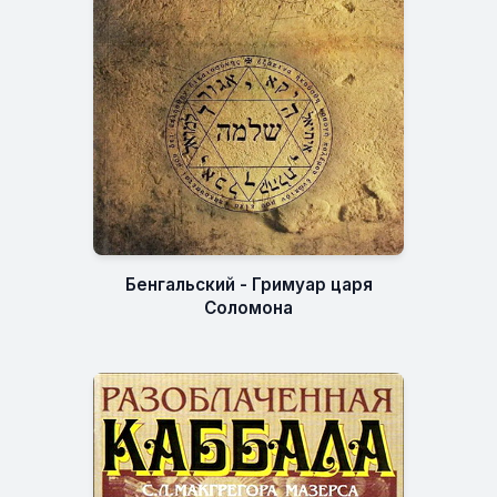
Бенгальский - Гримуар царя
Соломона