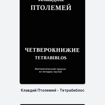
Клавдий Птолемей - Тетрабиблос