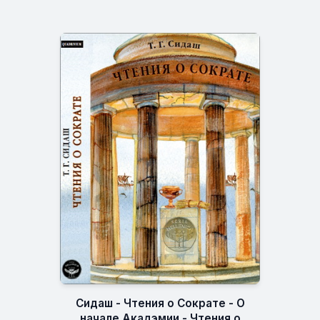
Сидаш - Чтения о Сократе - О
начале Акадэмии - Чтения о