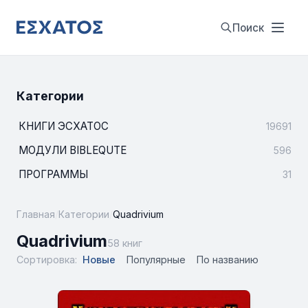
Поиск
Категории
КНИГИ ЭСХАТОС
19691
МОДУЛИ BIBLEQUTE
596
ПРОГРАММЫ
31
Главная
/
Категории
/
Quadrivium
Quadrivium
58 книг
Сортировка:
Новые
Популярные
По названию