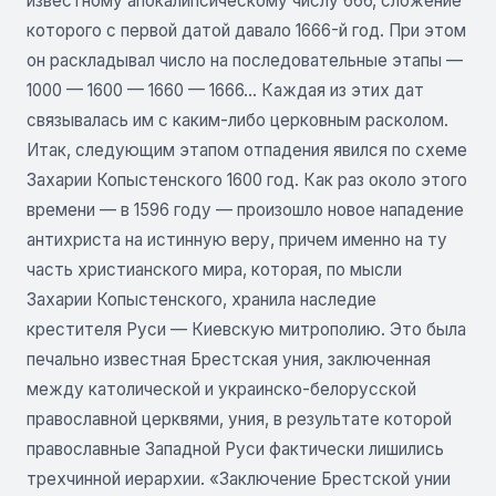
известному апокалипсическому числу 666, сложение
которого с первой датой давало 1666-й год. При этом
он раскладывал число на последовательные этапы —
1000 — 1600 — 1660 — 1666... Каждая из этих дат
связывалась им с каким-либо церковным расколом.
Итак, следующим этапом отпадения явился по схеме
Захарии Копыстенского 1600 год. Как раз около этого
времени — в 1596 году — произошло новое нападение
антихриста на истинную веру, причем именно на ту
часть христианского мира, которая, по мысли
Захарии Копыстенского, хранила наследие
крестителя Руси — Киевскую митрополию. Это была
печально известная Брестская уния, заключенная
между католической и украинско-белорусской
православной церквями, уния, в результате которой
православные Западной Руси фактически лишились
трехчинной иерархии. «Заключение Брестской унии