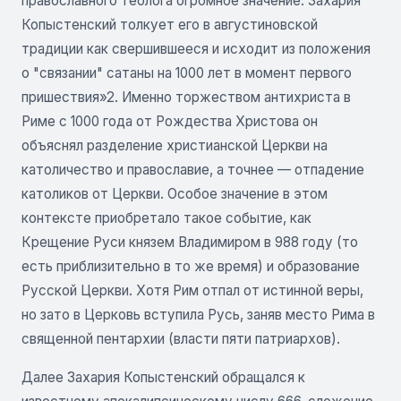
православного теолога огромное значение. Захария
Копыстенский толкует его в августиновской
традиции как свершившееся и исходит из положения
о "связании" сатаны на 1000 лет в момент первого
пришествия»2. Именно торжеством антихриста в
Риме с 1000 года от Рождества Христова он
объяснял разделение христианской Церкви на
католичество и православие, а точнее — отпадение
католиков от Церкви. Особое значение в этом
контексте приобретало такое событие, как
Крещение Руси князем Владимиром в 988 году (то
есть приблизительно в то же время) и образование
Русской Церкви. Хотя Рим отпал от истинной веры,
но зато в Церковь вступила Русь, заняв место Рима в
священной пентархии (власти пяти патриархов).
Далее Захария Копыстенский обращался к