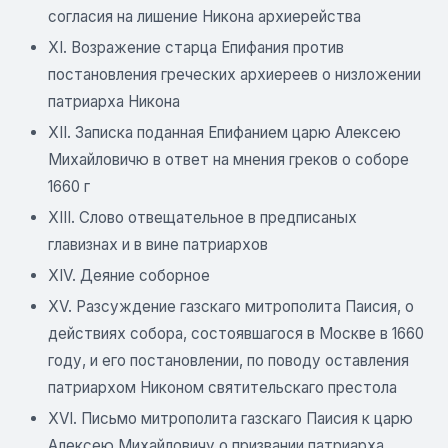
согласия на лишение Никона архиерейства
XI. Возражение старца Епифания против
постановления греческих архиереев о низложении
патриарха Никона
XII. Записка поданная Епифанием царю Алексею
Михайловичю в ответ на мнения греков о соборе
1660 г
XIII. Слово отвещательное в предписаных
главизнах и в вине патриархов
XIV. Деяние соборное
XV. Разсуждение газскаго митрополита Паисия, о
действиях собора, состоявшагося в Москве в 1660
году, и его постановлении, по поводу оставления
патриархом Никоном святительскаго престола
XVI. Письмо митрополита газскаго Паисия к царю
Алексею Михайловичу о призвании патриарха