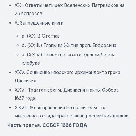
XXI. Ответы четырех Вселенских Патриархов на
25 вопросов
А. Запрещенные книги
а. (XXII.) Стоглав
б. (XXIII.) Главы из Жития преп. Евфросина
в. (XXIV.) Повесть о новгородском белом
клобуке
XXV. Сочинение иверскаго архимандрита грека
Дионисия
XXVI. Трактат архим. Дионисия и акты Собора
1667 года
XXVIL Жезл правления На правительство
мысленнаго стада православно российския церкви
Часть третья. СОБОР 1666 ГОДА