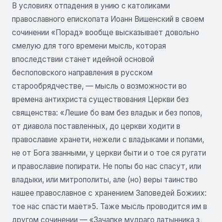
В условиях отпадения в унию с католиками
православного епископата Иоанн Вишенский в своем
сочинении «Порад» вообще высказывает довольно
смелую для того времени мысль, которая
впоследствии станет идейной основой
беспоповского направления в русском
старообрядчестве, — мысль о возможности во
времена антихриста существования Церкви без
священства: «Лешие бо вам без владык и без попов,
от диавола поставленных, до церкви ходити в
православие хранети, нежели с владыками и попами,
не от Бога званными, у церкви быти и о тое ся ругати
и православие попирати. Не попы бо нас спасут, или
владыки, или митрополиты, але (но) веры таинство
нашее православное с хранением Заповедей Божиих:
тое нас спасти мает»5. Таже мысль проводится им в
другом сочинении — «Зачапке мудраго латынника з