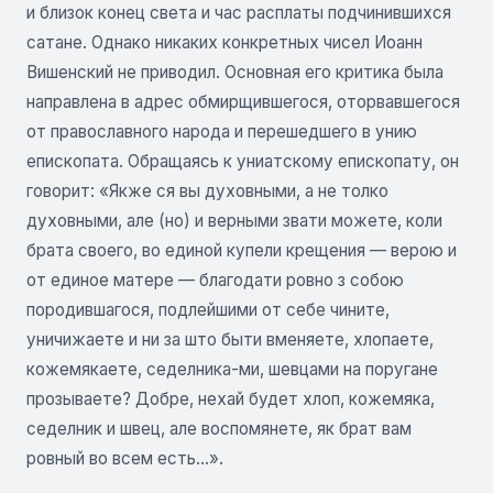
и близок конец света и час расплаты подчинившихся
сатане. Однако никаких конкретных чисел Иоанн
Вишенский не приводил. Основная его критика была
направлена в адрес обмирщившегося, оторвавшегося
от православного народа и перешедшего в унию
епископата. Обращаясь к униатскому епископату, он
говорит: «Якже ся вы духовными, а не толко
духовными, але (но) и верными звати можете, коли
брата своего, во единой купели крещения — верою и
от единое матере — благодати ровно з собою
породившагося, подлейшими от себе чините,
уничижаете и ни за што быти вменяете, хлопаете,
кожемякаете, седелника-ми, шевцами на поругане
прозываете? Добре, нехай будет хлоп, кожемяка,
седелник и швец, але воспомянете, як брат вам
ровный во всем есть...».