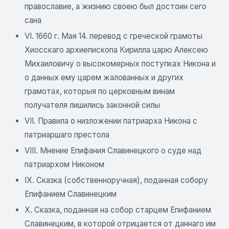
православие, а жизнию своею был достоин сего
сана
VI. 1660 г. Мая 14. перевод с греческой грамоты
Хиосскаго архиепископа Кирилла царю Алексею
Михаиловичу о высокомерных поступках Никона и
о данных ему царем жалованных и других
грамотах, которыя по церковным винам
получателя лишились законной силы
VII. Правила о низложении патриарха Никона с
патриаршаго престола
VIII. Мнение Епифания Славинецкого о суде над
патриархом Никоном
IX. Сказка (собственноручная), поданная собору
Епифанием Славинецким
X. Сказка, поданная на собор старцем Епифанием
Славинецким, в которой отрицается от даннаго им