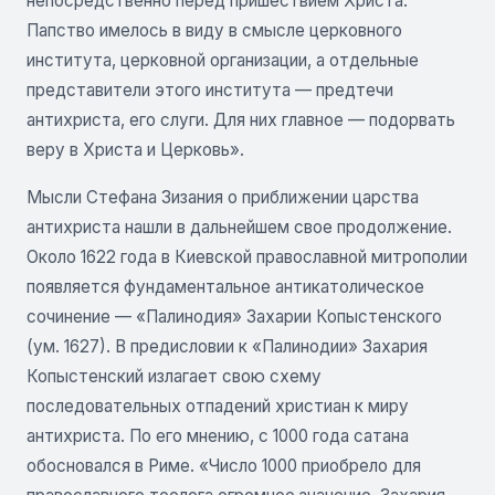
непосредственно перед пришествием Христа.
Папство имелось в виду в смысле церковного
института, церковной организации, а отдельные
представители этого института — предтечи
антихриста, его слуги. Для них главное — подорвать
веру в Христа и Церковь».
Мысли Стефана Зизания о приближении царства
антихриста нашли в дальнейшем свое продолжение.
Около 1622 года в Киевской православной митрополии
появляется фундаментальное антикатолическое
сочинение — «Палинодия» Захарии Копыстенского
(ум. 1627). В предисловии к «Палинодии» Захария
Копыстенский излагает свою схему
последовательных отпадений христиан к миру
антихриста. По его мнению, с 1000 года сатана
обосновался в Риме. «Число 1000 приобрело для