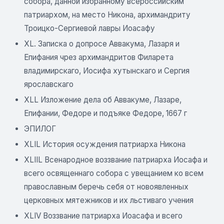
собора, данной избранному всероссийским
патриархом, на место Никона, архимандриту
Троицко-Сергиевой лавры Иоасафу
XL. Записка о допросе Аввакума, Лазаря и
Епифания чрез архимандритов Филарета
владимирскаго, Иосифа хутынскаго и Сергия
ярославскаго
XLL Изложение дела об Аввакуме, Лазаре,
Епифании, Федоре и подъяке Федоре, 1667 г
ЭПИЛОГ
XLIL История осуждения патриарха Никона
XLIIL Всенародное воззвание патриарха Иосафа и
всего освященнаго собора с увещанием ко всем
православным беречь себя от новоявленных
церковных мятежников и их льстиваго учения
XLIV Воззвание патриарха Иоасафа и всего