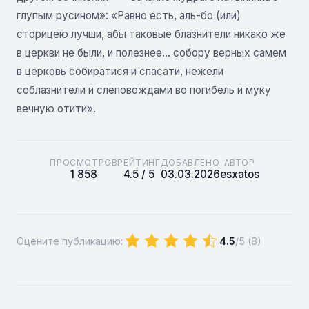
глупым русином»: «Равно есть, аль-бо (или)
сторицею лучши, абы таковые блазнители никако же
в церкви не были, и полезнее... собору верных самем
в церковь собиратися и спасати, нежели
соблазнители и слеповождами во погибель и муку
вечную отити».
ПРОСМОТРОВ
РЕЙТИНГ
ДОБАВЛЕНО
АВТОР
1 858
4.5 / 5
03.03.2026
esxatos
Оцените публикацию:
4.5
/5 (
8
)