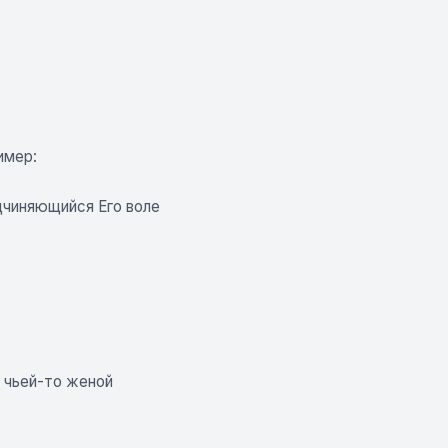
имер:
дчиняющийся Его воле
е чьей-то женой