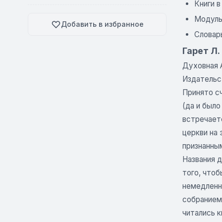
Книги 
Модуль 
Добавить в избранное
Словарь
Гарет Л.
Духовная А
Издательс
Принято сч
(да и было
встречает
церкви на
признанным
Названия д
того, чтоб
немедленн
собранием
читались к