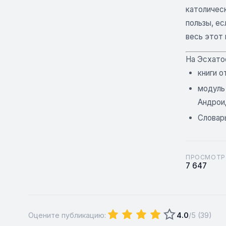
католичес
пользы, ес
весь этот 
На Эсхато
книги о
модуль 
Андроид
Словар
ПРОСМОТР
7 647
Оцените публикацию:
4.0
/5 (
39
)