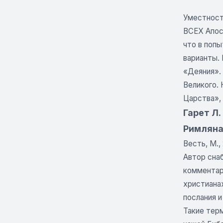
Уместност
ВСЕХ Апост
что в попы
варианты.
«Деяния».
Великого. 
Царства», 
Гарет Л.
Римлян
Весть, М.,
Автор сна
комментар
христианах
послания и
Такие тер