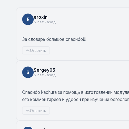
eroxin
E
5 лет назад
За словарь большое спасибо!!!
Ответить
Sergey05
S
5 лет назад
Спасибо kachura за помощь в изготовлении модул
его комментариев и удобен при изучении богосло
Ответить