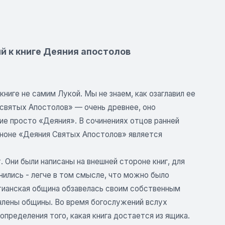
ий к книге Деяния апостолов
ниге не самим Лукой. Мы не знаем, как озаглавил ее
я святых Апостолов» — очень древнее, оно
ие просто «Деяния». В сочинениях отцов ранней
аноне «Деяния Святых Апостолов» является
. Они были написаны на внешней стороне книг, для
анились - легче в том смысле, что можно было
тианская община обзавелась своим собственным
 члены общины. Во время богослужений вслух
пределения того, какая книга достается из ящика.