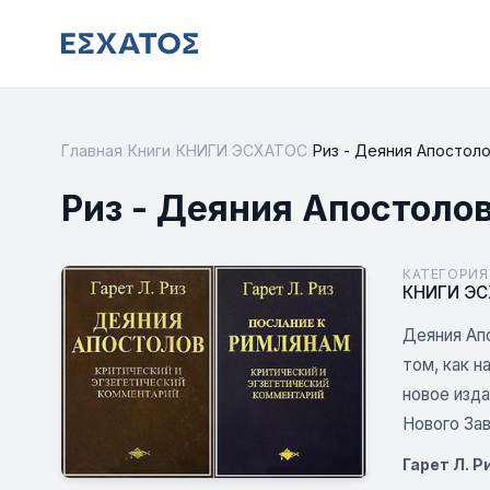
Главная
/
Книги
/
КНИГИ ЭСХАТОС
/
Риз - Деяния Апостолов
Риз - Деяния Апостолов
КАТЕГОРИЯ
КНИГИ Э
Деяния Ап
том, как н
новое изд
Нового Зав
Гарет Л. 