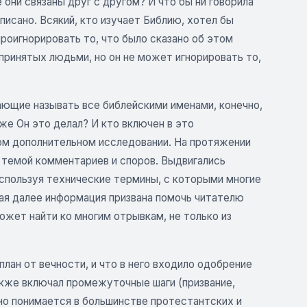
 они связаны друг с другом? И что бы ни говорила
аписано. Всякий, кто изучает Библию, хотел бы
проигнорировать то, что было сказано об этом
 принятых людьми, но он не может игнорировать то,
ающие называть все библейскими именами, конечно,
 же Он это делал? И кто включен в это
ом дополнительном исследовании. На протяжении
 темой комментариев и споров. Выдвигались
используя технические термины, с которыми многие
ая далее информация призвана помочь читателю
ожет найти ко многим отрывкам, не только из
план от вечности, и что в него входило одобрение
также включал промежуточные шаги (призвание,
чно понимается в большинстве протестантских и