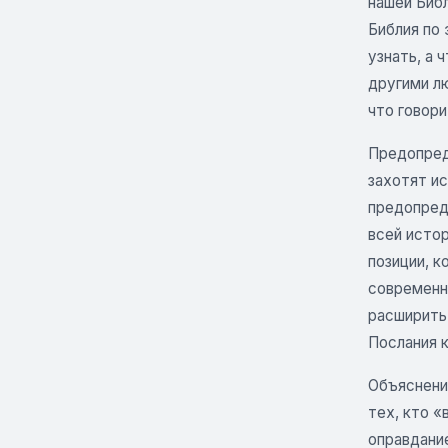
нашей Библ
Библия по 
узнать, а 
другими лю
что говор
Предопред
захотят ис
предопред
всей исто
позиции, к
современн
расширить 
Послания к
Объяснение
тех, кто «
оправдани