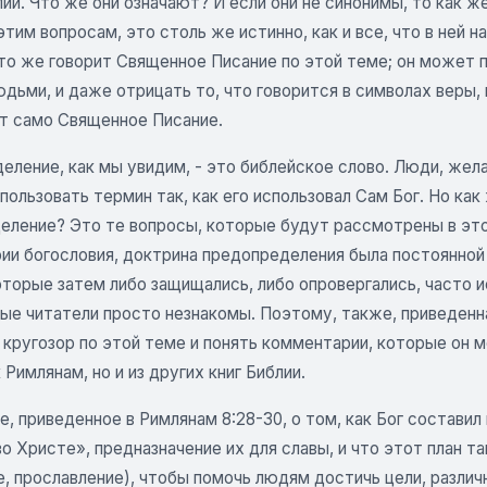
ии. Что же они означают? И если они не синонимы, то как же
этим вопросам, это столь же истинно, как и все, что в ней н
что же говорит Священное Писание по этой теме; он может 
дьми, и даже отрицать то, что говорится в символах веры,
ит само Священное Писание.
еление, как мы увидим, - это библейское слово. Люди, жел
пользовать термин так, как его использовал Сам Бог. Но как
еление? Это те вопросы, которые будут рассмотрены в эт
рии богословия, доктрина предопределения была постоянной
оторые затем либо защищались, либо опровергались, часто 
ые читатели просто незнакомы. Поэтому, также, приведенн
кругозор по этой теме и понять комментарии, которые он м
 Римлянам, но и из других книг Библии.
, приведенное в Римлянам 8:28-30, о том, как Бог составил 
во Христе», предназначение их для славы, и что этот план 
е, прославление), чтобы помочь людям достичь цели, разли