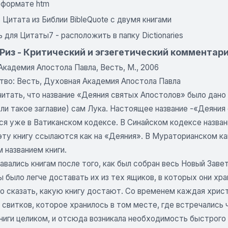
в формате htm
Цитата из Библии BibleQuote с двумя книгами
 для Цитаты7 - расположить в папку Dictionaries
 Риз - Критический и эгзегетический комментар
кадемия Апостола Павла, Весть, М., 2006
тво: Весть, Духовная Академия Апостола Павла
итать, что название «Деяния святых Апостолов» было дано к
 ли такое заглавие) сам Лука. Настоящее название -«Деяни
ся уже в Ватиканском кодексе. В Синайском кодексе назван
 эту книгу ссылаются как на «Деяния». В Мураторианском к
 названием книги.
авались книгам после того, как был собран весь Новый Завет
ы было легче доставать их из тех ящиков, в которых они хр
о сказать, какую книгу достают. Со временем каждая хрис
 свитков, которое хранилось в том месте, где встречались
ниги целиком, и отсюда возникала необходимость быстрого о