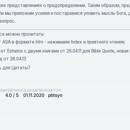
ких представлениях о предопределении. Таким образом, пре
ли мы приложим усилия и постараемся уловить мысль Бога, 
вопрос.
се можно прочитать:
т ASA в формате htm - нажимаем Index и приятного чтения;
от Eshatos с двумя книгами от 26.04.11 для Bible Quote, нова
 от 28.04.13
ь для Цитаты7
ОВ
РЕЙТИНГ
ДОБАВЛЕНО
АВТОР
4.0 / 5
01.11.2020
ptitsyn