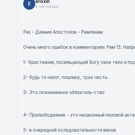
eroxin
E
6 лет назад
Риз - Деяния Апостолов - Римлянам
Очень много ошибок в комментариях Рим 13. Напр
1- Христиании, посвящающий Богу свое тело и по
2- будь то налог, пошлину, трах честь.
3- Это пожизненное обязатель-ство
4- Прелюбодеяние - это незаконный половой акт
5- в очередной оследовательности веков