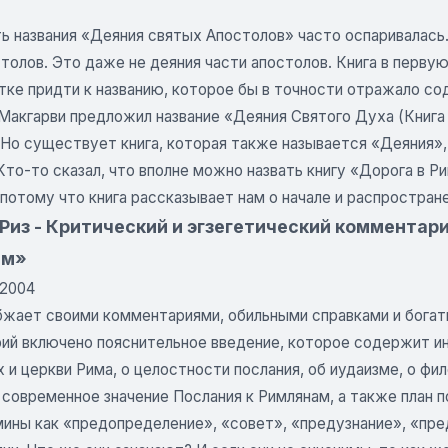
ь названия «Деяния святых Апостолов» часто оспаривалась.
олов. Это даже не деяния части апостолов. Книга в первую
тке придти к названию, которое бы в точности отражало со
 Макгарви предложил название «Деяния Святого Духа (Книга
 Но существует книга, которая также называется «Деяния»,
Кто-то сказал, что вполне можно назвать книгу «Дорога в 
потому что книга рассказывает нам о начале и распростран
 Риз - Критический и эгзегетический комментар
ам»
 2004
бжает своими комментариями, обильными справками и бога
ий включено пояснительное введение, которое содержит ин
 и церкви Рима, о целостности послания, об иудаизме, о фи
 современное значение Послания к Римлянам, а также план п
мины как «предопределение», «совет», «предузнание», «пре