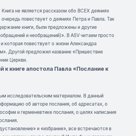
 Книга не является рассказом обо ВСЕХ деяниях
 очередь повествует о деяниях Петра и Павла. Так
держание книги, были предложены и другие
 обращений и необращений)». В ASV читаем просто
 и которая повествует о жизни Александра
Рим». Другой предложил название «Пришествие
ении Церкви.
ий к книге апостола Павла «Послание к
тым исследовательским материалом. В данный
формацию об авторе послания, об адресатах, о
лософии и герменевтике послания, о целях написания
ослания.
дустановление» и «избрание», все встречаются в