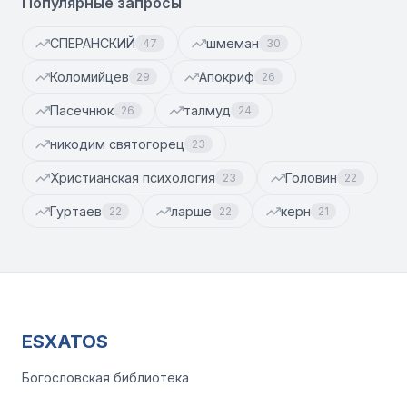
Популярные запросы
СПЕРАНСКИЙ
шмеман
47
30
Коломийцев
Апокриф
29
26
Пасечнюк
талмуд
26
24
никодим святогорец
23
Христианская психология
Головин
23
22
Гуртаев
ларше
керн
22
22
21
ESXATOS
Богословская библиотека