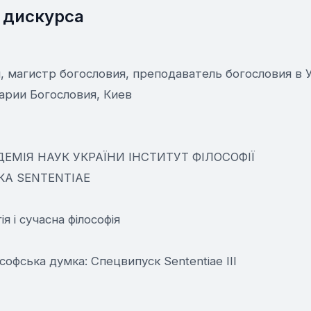
 дискурса
 магистр богословия, преподаватель богословия в 
арии Богословия, Киев
ЕМІЯ НАУК УКРАЇНИ ІНСТИТУТ ФІЛОСОФІЇ
А SENTENTIAE
я і сучасна філософія
софська думка: Спецвипуск Sententiae III