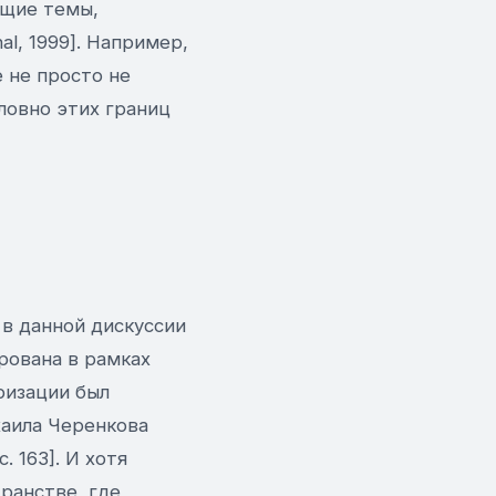
бщие темы,
l, 1999]. Например,
 не просто не
ловно этих границ
 в данной дискуссии
рована в рамках
ризации был
аила Черенкова
 163]. И хотя
ранстве, где