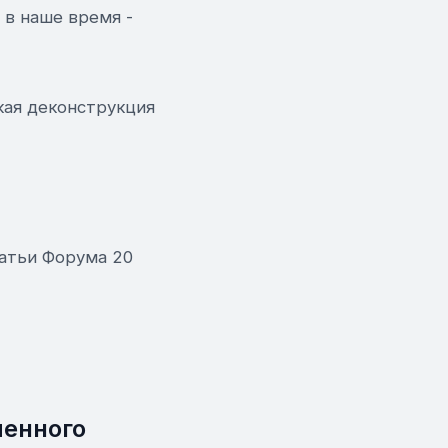
 в наше время -
кая деконструкция
татьи Форума 20
менного