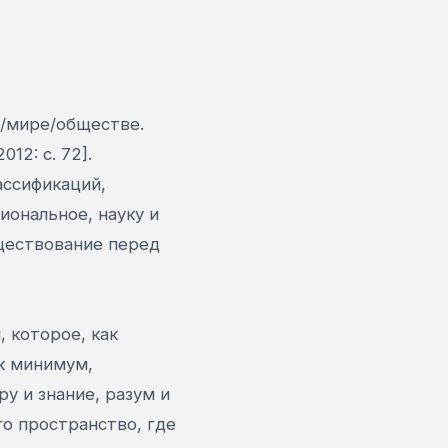
е/мире/обществе.
12: с. 72].
ассификаций,
иональное, науку и
уществование перед
 которое, как
к минимум,
у и знание, разум и
го пространство, где