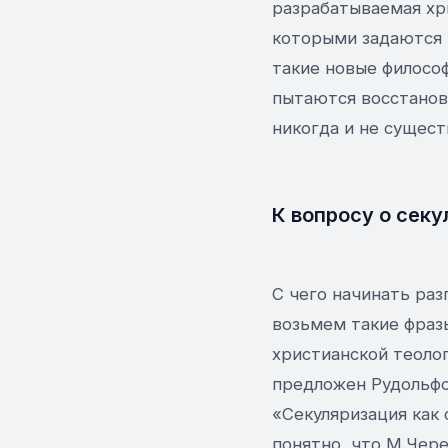
разрабатываемая хри
которыми задаются 
такие новые филосо
пытаются восстанов
никогда и не существо
К вопросу о сек
С чего начинать раз
возьмем такие фраз
христианской теолог
предложен Рудольфо
«Секуляризация как 
понятно, что М.Чере