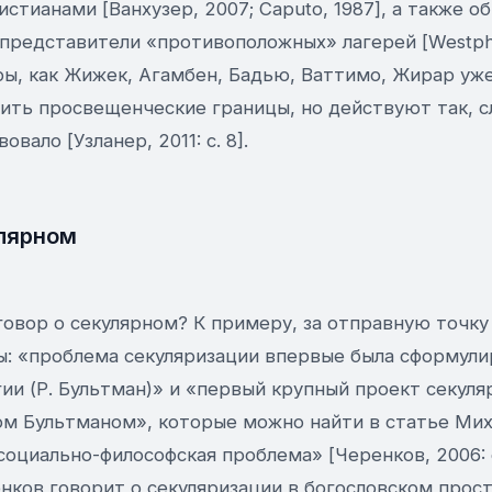
стианами [Ванхузер, 2007; Caputo, 1987], а также о
представители «противоположных» лагерей [Westpha
фы, как Жижек, Агамбен, Бадью, Ваттимо, Жирар уже
ить просвещенческие границы, но действуют так, с
вало [Узланер, 2011: с. 8].
улярном
говор о секулярном? К примеру, за отправную точку
ы: «проблема секуляризации впервые была сформули
ии (Р. Бультман)» и «первый крупный проект секуля
м Бультманом», которые можно найти в статье Мих
социально-философская проблема» [Черенков, 2006: с.
нков говорит о секуляризации в богословском прост