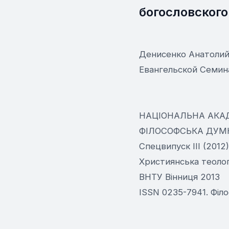
богословского
Денисенко Анатолий,
Евангельской Семин
НАЦІОНАЛЬНА АКАД
ФІЛОСОФСЬКА ДУМК
Спецвипуск III (2012)
Християнська теологі
ВНТУ Вінниця 2013
ISSN 0235-7941. Філо