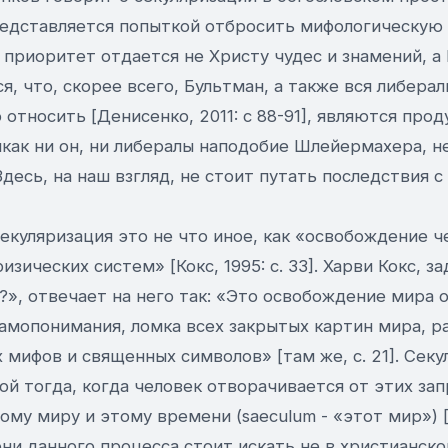
едставляется попыткой отбросить мифологическую 
 приоритет отдается не Христу чудес и знамений, а 
я, что, скорее всего, Бультман, а также вся либерал
 относить [Денисенко, 2011: с 88-91], являются про
икак ни он, ни либералы наподобие Шлейермахера, н
десь, на наш взгляд, не стоит путать последствия с
секуляризация это не что иное, как «освобождение ч
зических систем» [Кокс, 1995: с. 33]. Харви Кокс, з
?», отвечает на него так: «Это освобождение мира 
самопонимания, ломка всех закрытых картин мира, р
мифов и священных символов» [там же, с. 21]. Секу
й тогда, когда человек отворачивается от этих за
ому миру и этому времени (saeculum - «этот мир») [т
и данного процесса стоит искать не в христианской