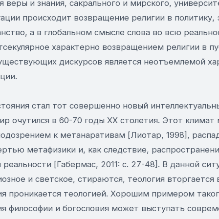
 веры и знания, сакрального и мирского, университ
ации происходит возвращение религии в политику, 
нство, а в глобальном смысле слова во всю реально
тсекулярное характерно возвращением религии в пу
существующих дискурсов является неотъемлемой ха
ции.
стояния стал тот совершенно новый интеллектуальны
р очутился в 60-70 годы XX столетия. Этот климат 
одозрением к метанаративам [Лиотар, 1998], распа
ертью метафизики и, как следствие, распространен
реальности [Габермас, 2011: с. 27-48]. В данной сит
озное и светское, стираются, теология вторгается 
ия проникается теологией. Хорошим примером тако
я философии и богословия может выступать соврем