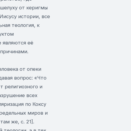
шелуху от керигмы
Иисусу истории, все
ьная теология, к
дуктом
е являются её
 причинами.
еловека от опеки
адавая вопрос: «Что
от религиозного и
азрушение всех
ляризация по Коксу
предельных миров и
ам же, с. 21].
 теологии, а в тех