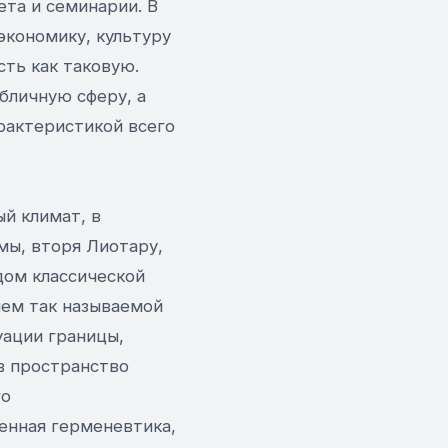
ета и семинарии. В
экономику, культуру
сть как таковую.
бличную сферу, а
рактеристикой всего
й климат, в
мы, вторя Лиотару,
дом классической
ием так называемой
уации границы,
в пространство
го
енная герменевтика,