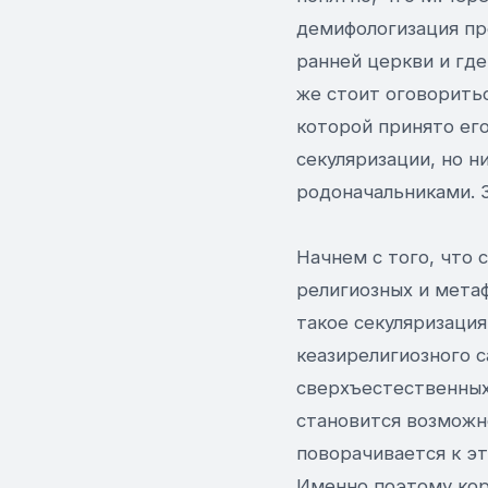
демифологизация пр
ранней церкви и где
же стоит оговоритьс
которой принято его
секуляризации, но н
родоначальниками. З
Начнем с того, что 
религиозных и метафи
такое секуляризация
кеазирелигиозного 
сверхъестественных 
становится возможно
поворачивается к эт
Именно поэтому корн