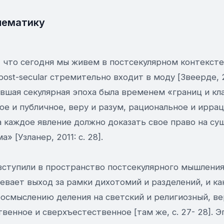
лематику
 что сегодня мы живем в постсекулярном контекст
ost-secular стремительно входит в моду [Звеерде, 20
вшая секулярная эпоха была временем «границ и кл
ое и публичное, веру и разум, рациональное и иррац
да каждое явление должно доказать свое право на с
» [Узланер, 2011: с. 28].
вступили в пространство постсекулярного мышления,
евает выход за рамки дихотомий и разделений, и ка
осмыслению деления на светский и религиозный, вер
венное и сверхъестественное [там же, с. 27- 28]. Э