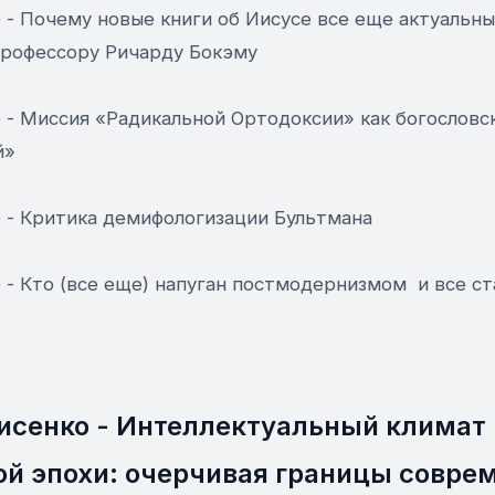
- Почему новые книги об Иисусе все еще актуальны
профессору Ричарду Бокэму
 - Миссия «Радикальной Ортодоксии» как богословс
й»
 - Критика демифологизации Бультмана
 - Кто (все еще) напуган постмодернизмом и все с
исенко - Интеллектуальный климат
ой эпохи: очерчивая границы совре