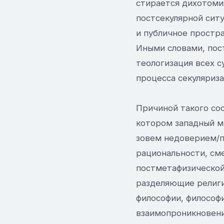
стирается дихотомия
постсекулярной ситу
и публичное простра
Иными словами, пос
теологизация всех 
процесса секуляриза
Причиной такого со
котором западный ми
зовем недоверием/п
рациональности, см
постметафизической 
разделяющие религи
философии, философ
взаимопроникновени