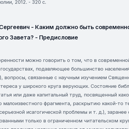
лии, 2012. - 320 с.
Сергеевич - Каким должно быть современн
ого Завета? - Предисловие
ренности можно говорить о том, что в современной
х государствах, подавляющее большинство населени
), вопросы, связанные с научным изучением Священн
тереса у широкого круга верующих. Состояние библ
татья или даже капитальный труд, посвященный как
ю малоизвестного фрагмента, раскрытию какой-то т
 серьезной исагогической проблемы и т. д.), заранее
ованными только в ограниченном читательском круг