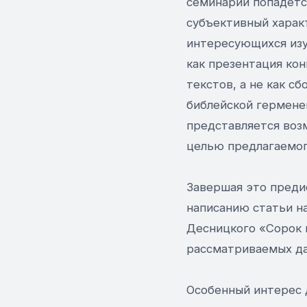
семинарии попадетс
субъективный харак
интересующихся изу
как презентация ко
текстов, а не как с
библейской гермене
представляется воз
целью предлагаемог
Завершая это предис
написанию статьи на
Десницкого «Сорок 
рассматриваемых да
Особенный интерес д