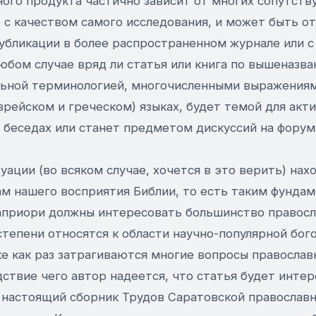
ного продукта частично зависит от многих сопутств
 с качеством самого исследования, и может быть о
публикации в более распространенном журнале или
юбом случае вряд ли статья или книга по вышеназва
ьной терминологией, многочисленными выражениям
рейском и греческом) языках, будет темой для акт
 беседах или станет предметом дискуссий на форум
уации (во всяком случае, хочется в это верить) нах
м нашего восприятия Библии, то есть таким фунда
априори должны интересовать большинство правосл
тепени относятся к области научно-популярной бого
е как раз затрагиваются многие вопросы православ
ствие чего автор надеется, что статья будет инте
у настоящий сборник Трудов Саратовской православ