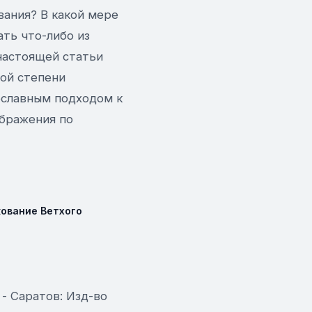
ания? В какой мере
ть что-либо из
настоящей статьи
ной степени
ославным подходом к
ображения по
ование Ветхого
 - Саратов: Изд-во