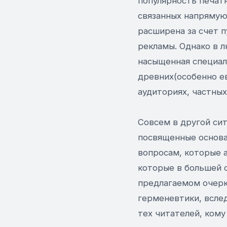
популярность печат
связанных напрямую
расширена за счет 
рекламы. Однако в л
насыщенная специал
древних(особенно ев
аудиториях, частных
Совсем в другой сит
посвященные основа
вопросам, которые 
которые в большей с
предлагаемом очерк
герменевтики, вслед
тех читателей, ком