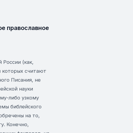
ое православное
 России (как,
я которых считают
ого Писания, не
ейской науки
ому-либо узкому
емы библейского
 обречены на то,
у. Конечно,