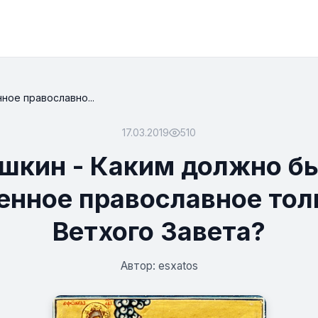
ное православно...
17.03.2019
510
шкин - Каким должно б
енное православное тол
Ветхого Завета?
Автор: esxatos