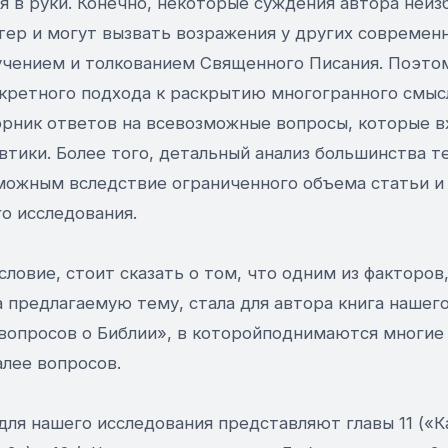
я в руки. Конечно, некоторые суждения автора неиз
тер и могут вызвать возражения у других современн
чением и толкованием Священного Писания. Поэтом
нкретного подхода к раскрытию многогранного смыс
борник ответов на всевозможные вопросы, которые в
втики. Более того, детальный анализ большинства т
можным вследствие ограниченного объема статьи и 
о исследования.
ловие, стоит сказать о том, что одним из факторов
 предлагаемую тему, стала для автора книга нашего
вопросов о Библии», в которойподнимаются многие
лее вопросов.
ля нашего исследования представляют главы 11 («К