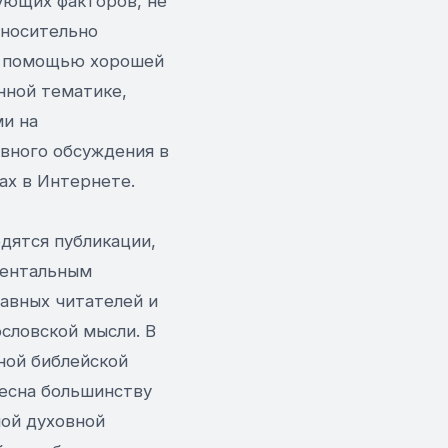
ующих факторов, не
тносительно
 с помощью хорошей
нной тематике,
и на
ивного обсуждения в
ах в Интернете.
одятся публикации,
ментальным
авных читателей и
словской мысли. В
ной библейской
ресна большинству
ной духовной