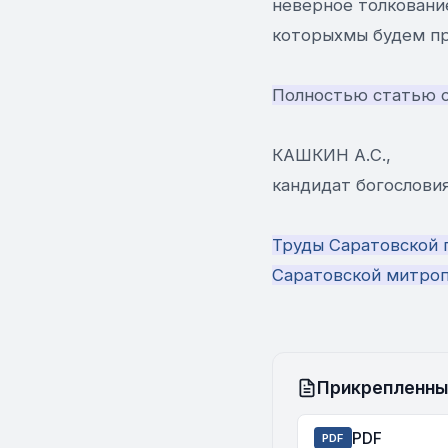
неверное толкование
которыхмы будем пр
Полностью статью с
КАШКИН А.С.,
кандидат богослови
Труды Саратовской п
Саратовской митропо
Прикрепленны
PDF
PDF