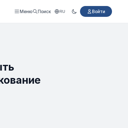
Меню
Поиск
Войти
RU
ыть
кование