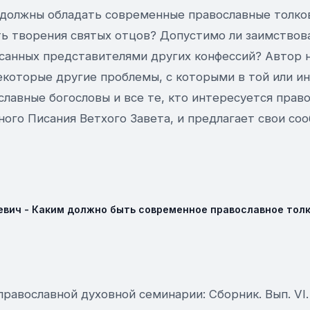
должны обладать современные православные толков
ть творения святых отцов? Допустимо ли заимствова
санных представителями других конфессий? Автор 
екоторые другие проблемы, с которыми в той или и
славные богословы и все те, кто интересуется прав
ого Писания Ветхого Завета, и предлагает свои со
евич - Каким должно быть современное православное толк
равославной духовной семинарии: Сборник. Вып. VI.