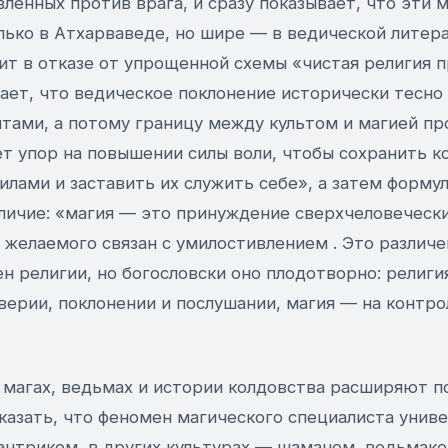
вленных против врага, и сразу показывает, что эти 
ько в Атхарваведе, но шире — в ведической литера
ит в отказе от упрощенной схемы «чистая религия 
ает, что ведическое поклонение исторически тесно 
тами, а потому границу между культом и магией про
т упор на повышении силы воли, чтобы сохранить к
лами и заставить их служить себе», а затем форму
личие: «магия — это принуждение сверхчеловеческих
 желаемого связан с умилостивлением . Это различе
н религии, но богословски оно плодотворно: религи
верии, поклонении и послушании, магия — на контро
 магах, ведьмах и истории колдовства расширяют п
азать, что феномен магического специалиста униве
антриком, в других культурах — шаманом, ведьмако