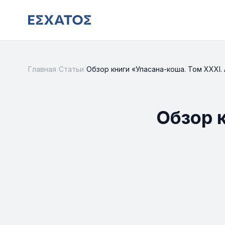
Главная
/
Статьи
/
Обзор книги «Упасана-коша. Том XXXI. 
Обзор 