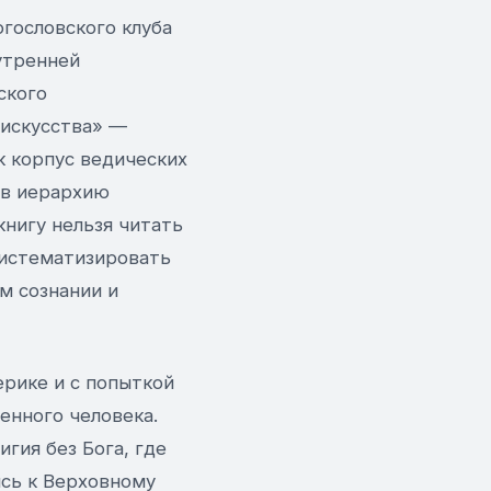
огословского клуба
утренней
ского
 искусства» —
к корпус ведических
 в иерархию
книгу нельзя читать
систематизировать
м сознании и
ерике и с попыткой
енного человека.
гия без Бога, где
ясь к Верховному