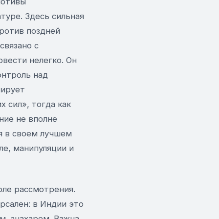
мотивы
туре. Здесь сильная
против поздней
связано с
вести нелегко. Он
онтроль над
лирует
 сил», тогда как
ние не вполне
я в своем лучшем
ле, манипуляции и
оле рассмотрения.
рсален: в Индии это
м, знахарем. Важна