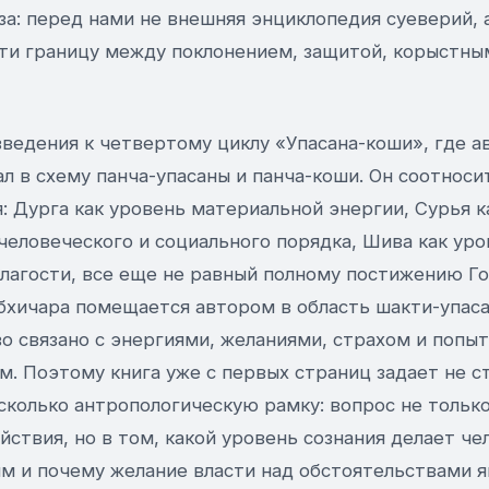
за: перед нами не внешняя энциклопедия суеверий, 
и границу между поклонением, защитой, корыстны
введения к четвертому циклу «Упасана-коши», где 
 в схему панча-упасаны и панча-коши. Он соотносит
 Дурга как уровень материальной энергии, Сурья к
человеческого и социального порядка, Шива как ур
благости, все еще не равный полному постижению Го
бхичара помещается автором в область шакти-упаса
о связано с энергиями, желаниями, страхом и попы
. Поэтому книга уже с первых страниц задает не с
сколько антропологическую рамку: вопрос не тольк
йствия, но в том, какой уровень сознания делает че
м и почему желание власти над обстоятельствами я