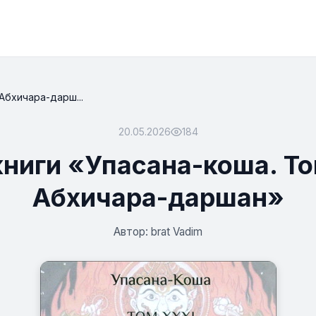
Абхичара-дарш...
20.05.2026
184
книги «Упасана-коша. То
Абхичара-даршан»
Автор: brat Vadim