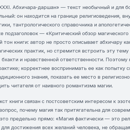
XXXI. Абхичара-даршан» — текст необычный и для б
льный: он находится на границе религиоведения, вн
гики, тантрологического справочника и апологетиче
е подзаголовок — «Критический обзор магического
 тон книги: автор не просто описывает абхичару ка
агических практик, но стремится встроить эту тему
 бхакти и нравственной ответственности. Поэтому 
практике; корректнее воспринимать ее как попытку 
диционного знания, показать ее место в религиозно
ить читателя от наивного романтизма магии.
ст книги связан с постсоветским интересом к эзот
вопрос, почему магия так притягательна для соврем
то предельно прямо: «Магия фактически — это рели
 для достижения всех желаний человека, не обраща