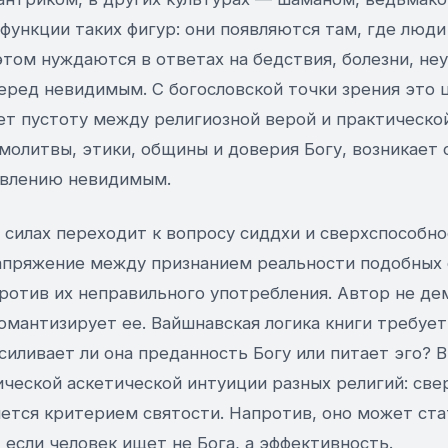
функции таких фигур: они появляются там, где люд
этом нуждаются в ответах на бедствия, болезни, н
перед невидимым. С богословской точки зрения это 
яет пустоту между религиозной верой и практическ
 молитвы, этики, общины и доверия Богу, возникает 
авлению невидимым.
 силах переходит к вопросу сиддхи и сверхспособно
апряжение между признанием реальности подобных 
отив их неправильного употребления. Автор не де
омантизирует ее. Вайшнавская логика книги требуе
усиливает ли она преданность Богу или питает эго?
сической аскетической интуиции разных религий: св
яется критерием святости. Напротив, оно может ста
если человек ищет не Бога, а эффективность.