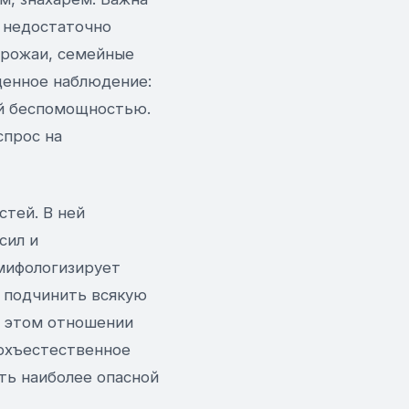
и недостаточно
еурожаи, семейные
ценное наблюдение:
ой беспомощностью.
спрос на
стей. В ней
сил и
мифологизирует
т подчинить всякую
 В этом отношении
ерхъестественное
ть наиболее опасной