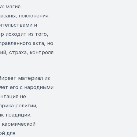
а: магия
пасаны, поклонения,
оятельствами и
 исходит из того,
равленного акта, но
ий, страха, контроля
ирает материал из
яет его с народными
нтация не
орика религии,
ик традиции,
и кармической
ой для