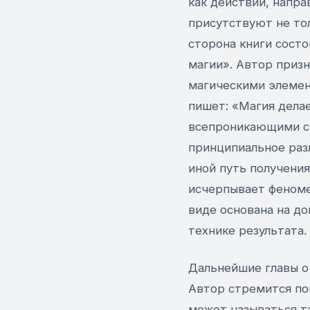
как действий, напра
присутствуют не тол
сторона книги состо
магии». Автор призн
магическими элемен
пишет: «Магия делае
всепроникающими си
принципиальное раз
иной путь получения
исчерпывает феноме
виде основана на до
технике результата.
Дальнейшие главы о
Автор стремится пок
может называться т