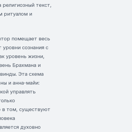
а религиозный текст,
м ритуалом и
автор помещает весь
 уровни сознания с
ак уровень жизни,
овень Брахмана и
винды. Эта схема
ны и анна-майи:
ткой управлять
только
о в том, существуют
ловека
вляется духовно