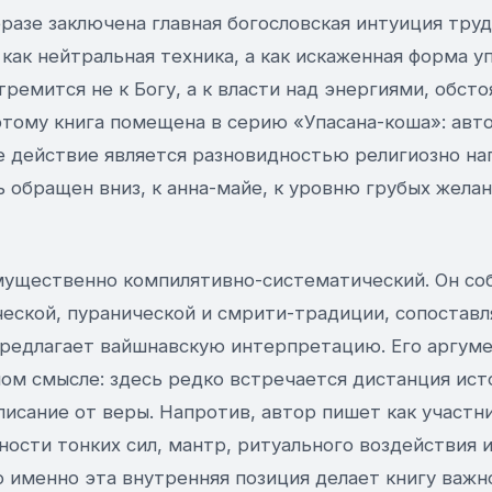
фразе заключена главная богословская интуиция труд
как нейтральная техника, а как искаженная форма у
тремится не к Богу, а к власти над энергиями, обст
тому книга помещена в серию «Упасана-коша»: автор
е действие является разновидностью религиозно нап
 обращен вниз, к анна-майе, к уровню грубых желан
ущественно компилятивно-систематический. Он соб
ческой, пуранической и смрити-традиции, сопоставл
предлагает вайшнавскую интерпретацию. Его аргуме
ом смысле: здесь редко встречается дистанция ист
исание от веры. Напротив, автор пишет как участн
ости тонких сил, мантр, ритуального воздействия 
 именно эта внутренняя позиция делает книгу важн