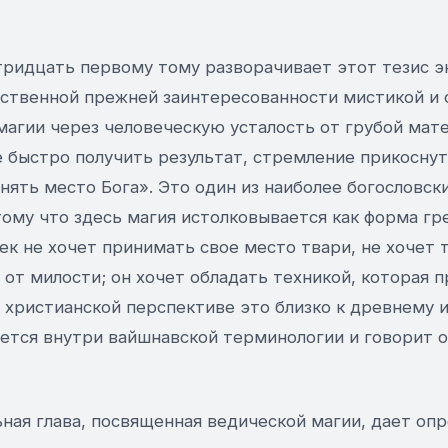
тридцать первому тому разворачивает этот тезис э
бственной прежней заинтересованности мистикой и 
магии через человеческую усталость от грубой мат
 быстро получить результат, стремление прикоснуть
анять место Бога». Это один из наиболее богословск
тому что здесь магия истолковывается как форма гр
ек не хочет принимать свое место твари, не хочет 
 от милости; он хочет обладать техникой, которая 
В христианской перспективе это близко к древнему
ается внутри вайшнавской терминологии и говорит 
ная глава, посвященная ведической магии, дает оп