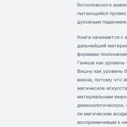
богословского анали
пытающийся провест
духовным падением.
Книга начинается с 
дальнейший материал
формами поклонения:
Ганеша как уровень 
Вишну как уровень 
важна, потому что а
магическое искусств
материальным миром
демонологическую, 
ли магические возде
восприимчивым к ни