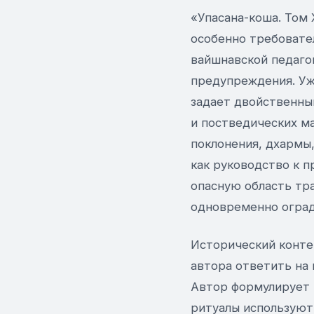
«Упасана-коша. Том 
особенно требовате
вайшнавской педаго
предупреждения. Уж
задает двойственный
и постведических м
поклонения, дхармы,
как руководство к 
опасную область тра
одновременно оград
Исторический контек
автора ответить на 
Автор формулирует э
ритуалы используют