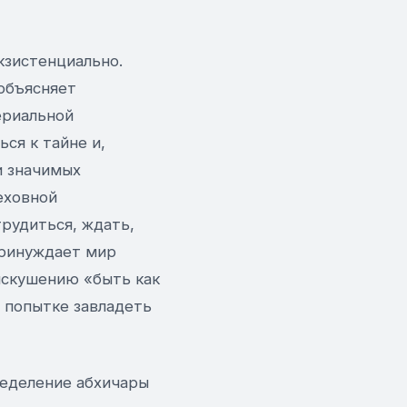
кзистенциально.
объясняет
ериальной
ся к тайне и,
и значимых
еховной
трудиться, ждать,
принуждает мир
 искушению «быть как
о попытке завладеть
ределение абхичары