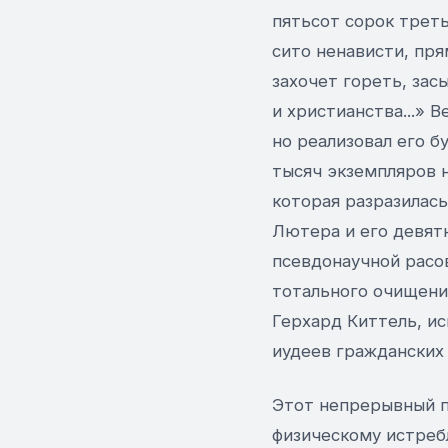
пятьсот сорок трет
сито ненависти, прям
захочет гореть, зас
и христианства...» 
но реализовал его б
тысяч экземпляров 
которая разразилас
Лютера и его девят
псевдонаучной расо
тотального очищени
Герхард Киттель, и
иудеев гражданских 
Этот непрерывный п
физическому истреб