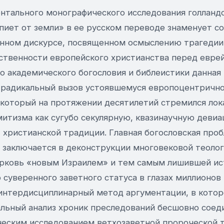
нтального монографического исследования голланд
пиет от земли» в ее русском переводе знаменует с
нном дискурсе, посвященном осмыслению трагедии
ственности европейского христианства перед евре
о академического богословия и библеистики данная
 радикальный вызов устоявшемуся европоцентричн
 который на протяжении десятилетий стремился ло
митизма как сугубо секулярную, квазинаучную деви
 христианской традиции. Главная богословская про
, заключается в деконструкции многовековой теоло
рковь «новым Израилем» и тем самым лишившей ис
 суверенного заветного статуса в глазах миллионо
интердисциплинарный метод аргументации, в котор
льный анализ хроник преследований бесшовно соеди
ческим исследованием ветхозаветной пророческой 