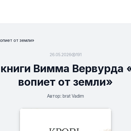
опиет от земли»
26.05.2026
191
 книги Вимма Вервурда 
вопиет от земли»
Автор: brat Vadim