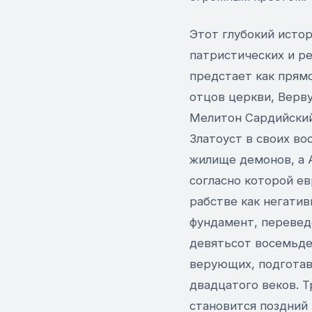
Этот глубокий истор
патристических и р
предстает как прям
отцов церкви, Верв
Мелитон Сардийский
Златоуст в своих во
жилище демонов, а 
согласно которой е
рабстве как негати
фундамент, перевед
девятьсот восемьде
верующих, подготав
двадцатого веков. 
становится поздний