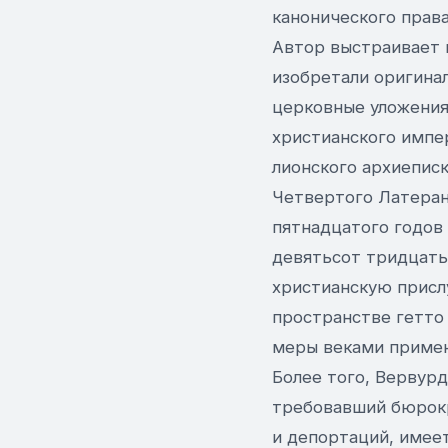
канонического права
Автор выстраивает 
изобретали оригина
церковные уложения.
христианского импе
лионского архиеписк
Четвертого Латеран
пятнадцатого годов
девятьсот тридцать
христианскую присл
пространстве гетто 
меры веками примен
Более того, Вервур
требовавший бюрокр
и депортаций, имее