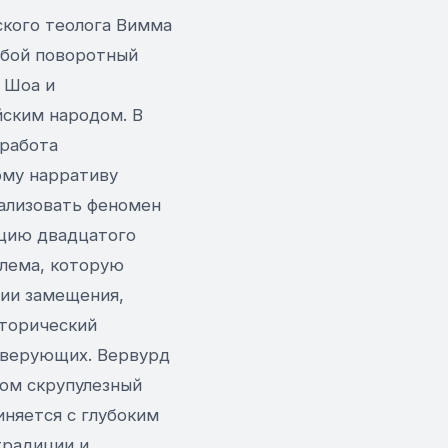
ского теолога Вимма
обой поворотный
 Шоа и
йским народом. В
 работа
ому нарративу
кализовать феномен
ацию двадцатого
блема, которую
гии замещения,
торический
в верующих. Вервурд
ом скрупулезный
няется с глубоким
традиции и