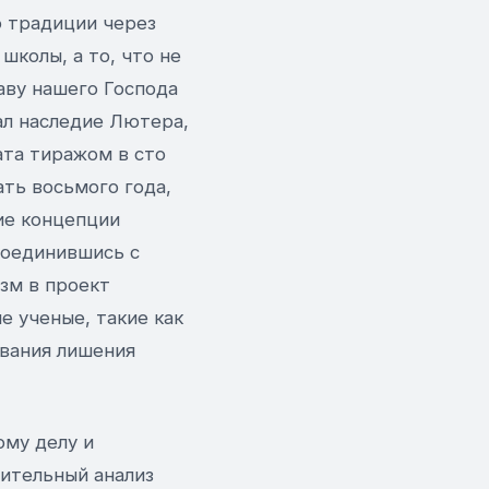
о традиции через
школы, а то, что не
лаву нашего Господа
ал наследие Лютера,
ата тиражом в сто
ть восьмого года,
ие концепции
соединившись с
зм в проект
е ученые, такие как
ования лишения
ому делу и
ительный анализ