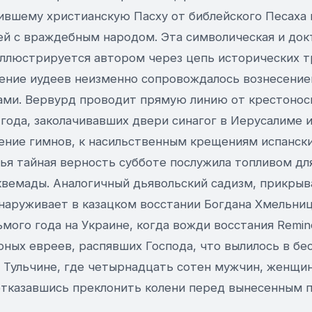
ившему христианскую Пасху от библейского Песаха 
ей с враждебным народом. Эта символическая и док
иллюстрируется автором через цепь исторических т
ение иудеев неизменно сопровождалось вознесение
ами. Вервурд проводит прямую линию от крестонос
года, заколачивавших двери синагог в Иерусалиме 
пение гимнов, к насильственным крещениям испански
чья тайная верность субботе послужила топливом дл
вемады. Аналогичный дьявольский садизм, прикры
бнаруживает в казацком восстании Богдана Хмельни
мого года на Украине, когда вожди восстания Remin
рных евреев, распявших Господа, что вылилось в б
 Тульчине, где четырнадцать сотен мужчин, женщин
 отказавшись преклонить колени перед вынесенным