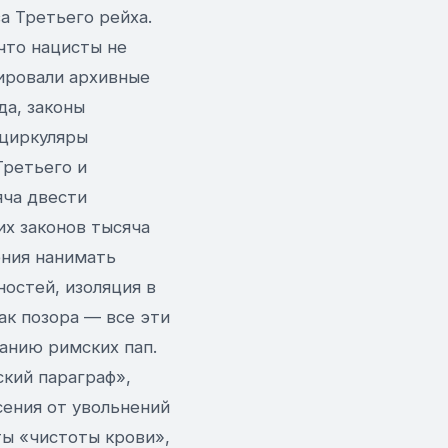
а Третьего рейха.
что нацисты не
ировали архивные
да, законы
 циркуляры
Третьего и
яча двести
их законов тысяча
ения нанимать
остей, изоляция в
ак позора — все эти
анию римских пап.
ский параграф»,
ения от увольнений
ы «чистоты крови»,