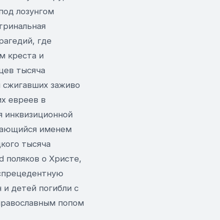
под лозунгом
тринальная
рагедий, где
м креста и
цев тысяча
и сжигавших заживо
х евреев в
я инквизиционной
вающийся именем
цкого тысяча
d поляков о Христе,
еспрецедентную
 и детей погибли с
 православным попом