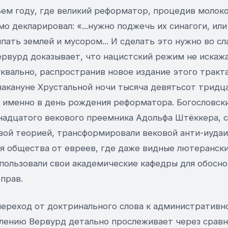
ьем году, где великий реформатор, процедив молок
о декларировал: «...нужно поджечь их синагоги, или 
ыпать землей и мусором... И сделать это нужно во с
Вервурд доказывает, что нацистский режим не искаж
уквально, распространив новое издание этого тракт
накануне Хрустальной ночи тысяча девятьсот тридца
ь именно в день рождения реформатора. Богословск
надцатого векового преемника Адольфа Штёккера, 
вой теорией, трансформировали вековой анти-иудаи
я общества от евреев, где даже видные лютерански
спользовали свои академические кафедры для обосн
прав.
ереход от доктринального слова к административн
лению Вервурд детально прослеживает через сравн