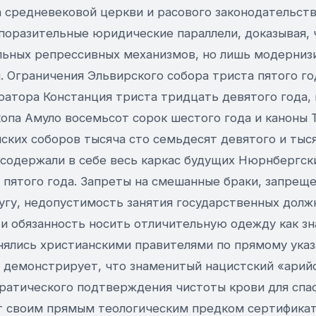
 средневековой церкви и расового законодательств
поразительные юридические параллели, доказывая, 
льных репрессивных механизмов, но лишь модерниз
 Ограничения Эльвирского собора триста пятого го
ратора Констанция триста тридцать девятого года,
опа Амуло восемьсот сорок шестого года и каноны 
ских соборов тысяча сто семьдесят девятого и тыс
 содержали в себе весь каркас будущих Нюрнбергск
 пятого года. Запреты на смешанные браки, запрещ
угу, недопустимость занятия государственных должн
и обязанность носить отличительную одежду как зн
ялись христианскими правителями по прямому указ
д демонстрирует, что знаменитый нацистский «арий
атического подтверждения чистоты крови для спас
т своим прямым теологическим предком сертификат