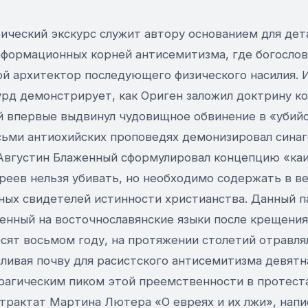
ический экскурс служит автору основанием для дет
еформационных корней антисемитизма, где богослов
ой архитектор последующего физического насилия. 
урд демонстрирует, как Ориген заложил доктрину ко
 впервые выдвинул чудовищное обвинение в «убийс
сьми антиохийских проповедях демонизировал синаг
Августин Блаженный сформулировал концепцию «каи
вреев нельзя убивать, но необходимо содержать в в
вных свидетелей истинности христианства. Данный 
енный на восточнославянские языки после крещения
сят восьмом году, на протяжении столетий отравля
ливая почву для расистского антисемитизма девятн
Трагическим пиком этой преемственности в протест
 трактат Мартина Лютера «О евреях и их лжи», напи