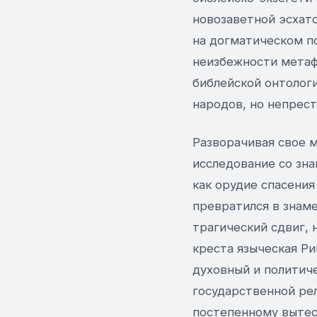
новозаветной эсхато
на догматическом п
неизбежности метафи
библейской онтолог
народов, но непрес
Разворачивая свое 
исследование со зн
как орудие спасения
превратился в знам
трагический сдвиг, 
креста языческая Р
духовный и политич
государственной ре
постепенному вытес