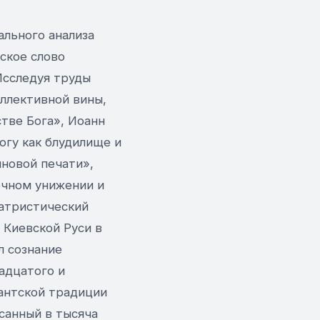
ального анализа
ское слово
Исследуя труды
ллективной вины,
тве Бога», Иоанн
огу как блудилище и
новой печати»,
ечном унижении и
патристический
 Киевской Руси в
л сознание
адцатого и
антской традиции
санный в тысяча