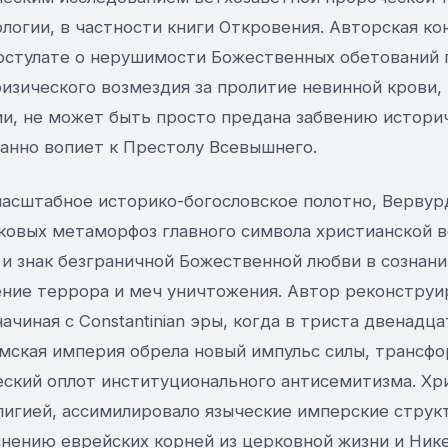
логии, в частности книги Откровения. Авторская ко
остулате о нерушимости Божественных обетований 
зического возмездия за пролитие невинной крови, 
ии, не может быть просто предана забвению истор
танно вопиет к Престолу Всевышнего.
масштабное историко-богословское полотно, Вервур
аковых метаморфоз главного символа христианской 
 и знак безграничной Божественной любви в сознан
ение террора и меч уничтожения. Автор реконструи
начиная с Constantinian эры, когда в триста двенадц
имская империя обрела новый импульс силы, трансф
еский оплот институционального антисемитизма. Хр
лигией, ассимилировало языческие имперские структ
нению еврейских корней из церковной жизни и Нике