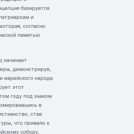
нцепция базируется
патриархам и
которая, согласно
ической памятью
д начинает
веры, демонстрируя,
ии еврейского народа
рует этот
атом году под знаком
ормировавшись в
истианство, став
уры, что привело к
йскому собору,