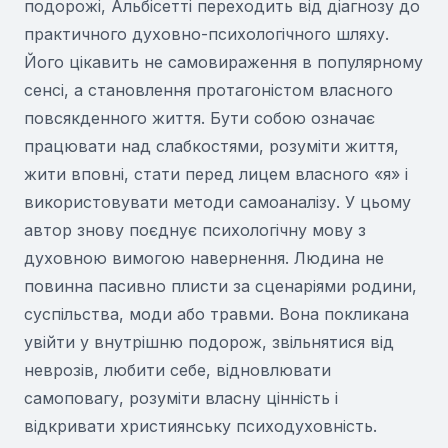
подорожі, Альбісетті переходить від діагнозу до
практичного духовно-психологічного шляху.
Його цікавить не самовираження в популярному
сенсі, а становлення протагоністом власного
повсякденного життя. Бути собою означає
працювати над слабкостями, розуміти життя,
жити вповні, стати перед лицем власного «я» і
використовувати методи самоаналізу. У цьому
автор знову поєднує психологічну мову з
духовною вимогою навернення. Людина не
повинна пасивно плисти за сценаріями родини,
суспільства, моди або травми. Вона покликана
увійти у внутрішню подорож, звільнятися від
неврозів, любити себе, відновлювати
самоповагу, розуміти власну цінність і
відкривати християнську психодуховність.