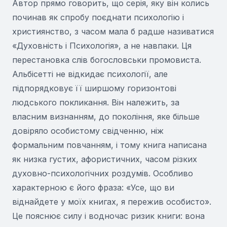
Автор прямо говорить, що серія, яку він колись
починав як спробу поєднати психологію і
християнство, з часом мала б радше називатися
«Духовність і Психологія», а не навпаки. Ця
перестановка слів богословськи промовиста.
Альбісетті не відкидає психології, але
підпорядковує її ширшому горизонтові
людського покликання. Він належить, за
власним визнанням, до покоління, яке більше
довіряло особистому свідченню, ніж
формальним повчанням, і тому книга написана
як низка густих, афористичних, часом різких
духовно-психологічних роздумів. Особливо
характерною є його фраза: «Усе, що ви
віднайдете у моїх книгах, я пережив особисто».
Це пояснює силу і водночас ризик книги: вона