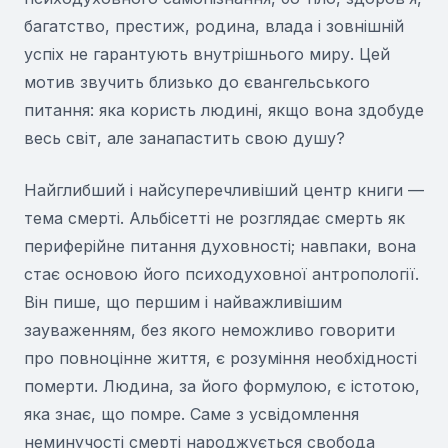
багатство, престиж, родина, влада і зовнішній
успіх не гарантують внутрішнього миру. Цей
мотив звучить близько до євангельського
питання: яка користь людині, якщо вона здобуде
весь світ, але занапастить свою душу?
Найглибший і найсуперечливіший центр книги —
тема смерті. Альбісетті не розглядає смерть як
периферійне питання духовності; навпаки, вона
стає основою його психодуховної антропології.
Він пише, що першим і найважливішим
зауваженням, без якого неможливо говорити
про повноцінне життя, є розуміння необхідності
померти. Людина, за його формулою, є істотою,
яка знає, що помре. Саме з усвідомлення
неминучості смерті народжується свобода