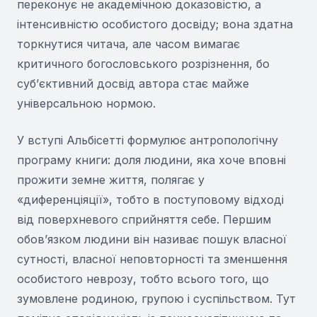
переконує не академічною доказовістю, а
інтенсивністю особистого досвіду; вона здатна
торкнутися читача, але часом вимагає
критичного богословського розрізнення, бо
суб’єктивний досвід автора стає майже
універсальною нормою.
У вступі Альбісетті формулює антропологічну
програму книги: доля людини, яка хоче вповні
прожити земне життя, полягає у
«диференціяції», тобто в поступовому відході
від поверхневого сприйняття себе. Першим
обов’язком людини він називає пошук власної
сутності, власної неповторності та зменшення
особистого неврозу, тобто всього того, що
зумовлене родиною, групою і суспільством. Тут