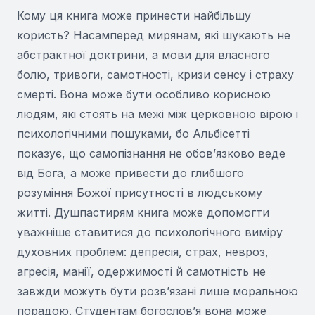
Кому ця книга може принести найбільшу
користь? Насамперед мирянам, які шукають не
абстрактної доктрини, а мови для власного
болю, тривоги, самотності, кризи сенсу і страху
смерті. Вона може бути особливо корисною
людям, які стоять на межі між церковною вірою і
психологічними пошуками, бо Альбісетті
показує, що самопізнання не обов’язково веде
від Бога, а може привести до глибшого
розуміння Божої присутності в людському
житті. Душпастирям книга може допомогти
уважніше ставитися до психологічного виміру
духовних проблем: депресія, страх, невроз,
агресія, манії, одержимості й самотність не
завжди можуть бути розв’язані лише моральною
порадою. Студентам богослов’я вона може