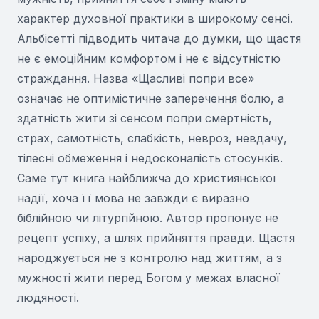
характер духовної практики в широкому сенсі.
Альбісетті підводить читача до думки, що щастя
не є емоційним комфортом і не є відсутністю
страждання. Назва «Щасливі попри все»
означає не оптимістичне заперечення болю, а
здатність жити зі сенсом попри смертність,
страх, самотність, слабкість, невроз, невдачу,
тілесні обмеження і недосконалість стосунків.
Саме тут книга найближча до християнської
надії, хоча її мова не завжди є виразно
біблійною чи літургійною. Автор пропонує не
рецепт успіху, а шлях прийняття правди. Щастя
народжується не з контролю над життям, а з
мужності жити перед Богом у межах власної
людяності.