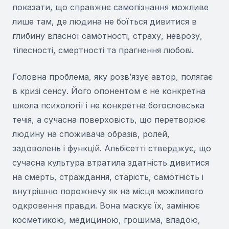
показати, що справжнє самопізнання можливе
лише там, де людина не боїться дивитися в
глибину власної самотності, страху, неврозу,
тілесності, смертності та прагнення любові.
Головна проблема, яку розв’язує автор, полягає
в кризі сенсу. Його опонентом є не конкретна
школа психології і не конкретна богословська
течія, а сучасна поверховість, що перетворює
людину на споживача образів, ролей,
задоволень і функцій. Альбісетті стверджує, що
сучасна культура втратила здатність дивитися
на смерть, страждання, старість, самотність і
внутрішню порожнечу як на місця можливого
одкровення правди. Вона маскує їх, замінює
косметикою, медициною, грошима, владою,