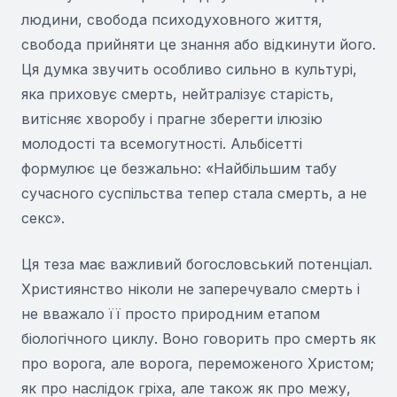
людини, свобода психодуховного життя,
свобода прийняти це знання або відкинути його.
Ця думка звучить особливо сильно в культурі,
яка приховує смерть, нейтралізує старість,
витісняє хворобу і прагне зберегти ілюзію
молодості та всемогутності. Альбісетті
формулює це безжально: «Найбільшим табу
сучасного суспільства тепер стала смерть, а не
секс».
Ця теза має важливий богословський потенціал.
Християнство ніколи не заперечувало смерть і
не вважало її просто природним етапом
біологічного циклу. Воно говорить про смерть як
про ворога, але ворога, переможеного Христом;
як про наслідок гріха, але також як про межу,