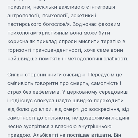
показати, наскільки важливою є інтеграція
антропології, психології, аскетики і
пастирського богослов’я. Водночас фаховим
психологам-християнам вона може бути
корисна як приклад спроби мислити терапію в
горизонті трансцендентності, хоча саме вони
найшвидше помітять її методологічні слабкості.
Сильні сторони книги очевидні. Передусім це
сміливість говорити про смерть, самотність і
страх без евфемізмів. У церковному середовищі
іноді існує спокуса надто швидко переходити
від болю до втіхи, від смерті до воскресіння, від
самотності до спільноти, не дозволяючи людині
чесно зустрітися з власною внутрішньою
правдою. Альбісетті не поспішає втішати. Він