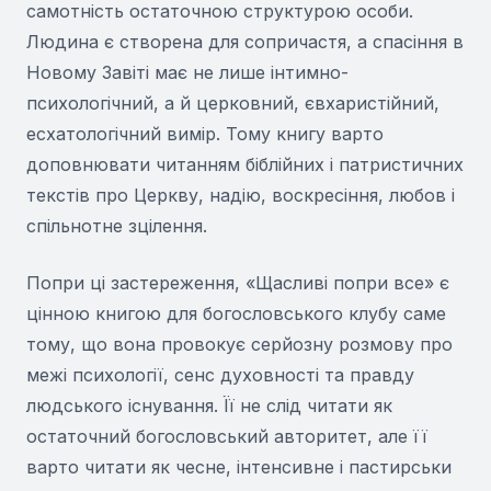
самотність остаточною структурою особи.
Людина є створена для сопричастя, а спасіння в
Новому Завіті має не лише інтимно-
психологічний, а й церковний, євхаристійний,
есхатологічний вимір. Тому книгу варто
доповнювати читанням біблійних і патристичних
текстів про Церкву, надію, воскресіння, любов і
спільнотне зцілення.
Попри ці застереження, «Щасливі попри все» є
цінною книгою для богословського клубу саме
тому, що вона провокує серйозну розмову про
межі психології, сенс духовності та правду
людського існування. Її не слід читати як
остаточний богословський авторитет, але її
варто читати як чесне, інтенсивне і пастирськи