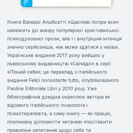
Книга Валеріо Альбісетті «Щасливі попри все»
належить до жанру популярної християнської
психодуховної прози, але її внутрішня інтенція
значно серйозніша, ніж може здатися з назви.
Українське видання 2017 року вийшло у
львівському видавництві «Свічадо» в серії
«Пізнай себе»; це переклад з італійського
видання Felici nonostante tutto, опублікованого
Paoline Editoriale Libri у 2010 році. Уже
бібліографічна довідка окреслює автора як
відомого італійського психолога і
психотерапевта, а саму книгу — як працю,
покликану допомогти читачеві «поставити
правильні запитання щодо себе та