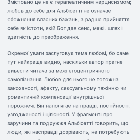
Змістовно це не є терапевтичним нарцисизмом;
любов до себе для Альбісетті не означає
обожнення власних бажань, а радше прийняття
себе як істоти, якій Бог дав сенс, межі, шлях і
здатність до преображення.
Окремої уваги заслуговує тема любові, бо саме
тут найкраще видно, наскільки автор прагне
вивести читача за межі егоцентричного
самопізнання. Любов для нього не тотожна
закоханості, афекту, сексуальному тяжінню чи
романтичній компенсації внутрішньої
порожнечі. Він наполягає на правді, постійності,
узгодженості і цілісності. У фрагменті про
заручини та подружжя Альбісетті говорить, що
люди, які насправді дозрівають, не потребують