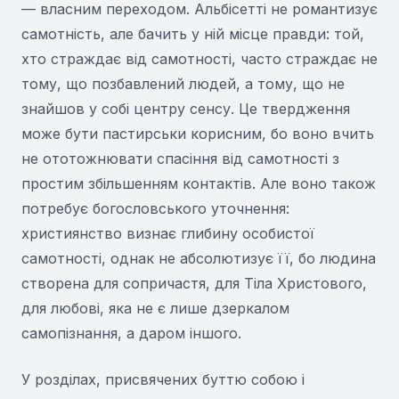
— власним переходом. Альбісетті не романтизує
самотність, але бачить у ній місце правди: той,
хто страждає від самотності, часто страждає не
тому, що позбавлений людей, а тому, що не
знайшов у собі центру сенсу. Це твердження
може бути пастирськи корисним, бо воно вчить
не ототожнювати спасіння від самотності з
простим збільшенням контактів. Але воно також
потребує богословського уточнення:
християнство визнає глибину особистої
самотності, однак не абсолютизує її, бо людина
створена для сопричастя, для Тіла Христового,
для любові, яка не є лише дзеркалом
самопізнання, а даром іншого.
У розділах, присвячених буттю собою і