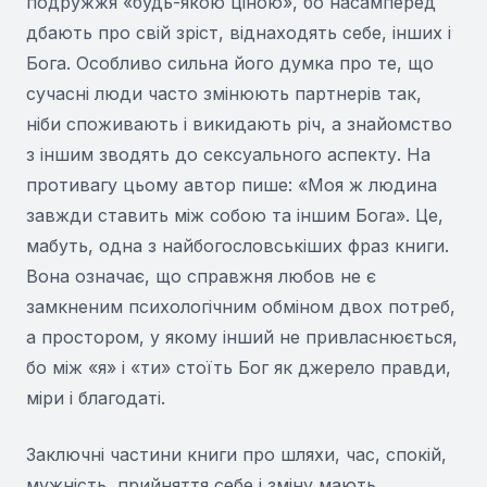
подружжя «будь-якою ціною», бо насамперед
дбають про свій зріст, віднаходять себе, інших і
Бога. Особливо сильна його думка про те, що
сучасні люди часто змінюють партнерів так,
ніби споживають і викидають річ, а знайомство
з іншим зводять до сексуального аспекту. На
противагу цьому автор пише: «Моя ж людина
завжди ставить між собою та іншим Бога». Це,
мабуть, одна з найбогословськіших фраз книги.
Вона означає, що справжня любов не є
замкненим психологічним обміном двох потреб,
а простором, у якому інший не привласнюється,
бо між «я» і «ти» стоїть Бог як джерело правди,
міри і благодаті.
Заключні частини книги про шляхи, час, спокій,
мужність, прийняття себе і зміну мають