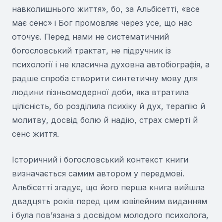
навколишнього життя», бо, за Альбісетті, «все
має сенс» і Бог промовляє через усе, що нас
оточує. Перед нами не систематичний
богословський трактат, не підручник із
психології і не класична духовна автобіографія, а
радше спроба створити синтетичну мову для
людини пізньомодерної доби, яка втратила
цілісність, бо розділила психіку й дух, терапію й
молитву, досвід болю й надію, страх смерті й
сенс життя.
Історичний і богословський контекст книги
визначається самим автором у передмові.
Альбісетті згадує, що його перша книга вийшла
двадцять років перед цим ювілейним виданням
і була пов’язана з досвідом молодого психолога,