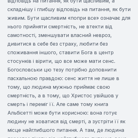
відповідь на питання, як бути щасливим, а
складнішу і глибшу відповідь на питання, як бути
живим. Бути щасливим «попри все» означає для
нього прийняти смертність, не втекти від
самотності, зменшувати власний невроз,
дивитися в себе без страху, любити без
споживання іншого, ставити Бога в центр
стосунків і вірити, що все може мати сенс.
Богословськи цю тезу потрібно доповнити
пасхальною правдою: сенс життя не лише в
тому, що людина мужньо приймає свою
смертність, а в тому, що Христос увійшов у
смерть і переміг її. Але саме тому книга
Альбісетті може бути корисною: вона готує
людину не ховатися від смерті, а зустріти її як
місце найглибшого питання. А там, де людина