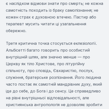
є наслідком відмови знати про смерть; не кожна
самотність походить із браку самопізнання; не
кожен страх є духовною втечею. Пастир або
терапевт мусить читати ці узагальнення
обережно.
Третя критична точка стосується еклезіології.
Альбісетті багато говорить про особистий
внутрішній шлях, але значно менше — про
Церкву як тіло Христове, про літургійну
спільноту, про сповідь, Євхаристію, послух,
служіння, братерське розпізнання. Його людина
часто постає як самотній мандрівник духу, який
іде до себе, до Бога і до сенсу. Це справедливо
на рівні внутрішньої відповідальності, але
християнська антропологія не дозволяє зробити