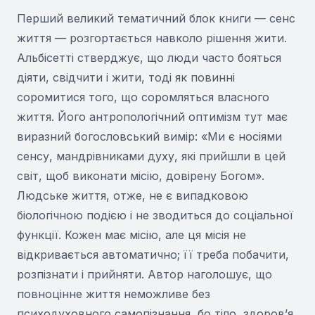
Перший великий тематичний блок книги — сенс
життя — розгортається навколо рішення жити.
Альбісетті стверджує, що люди часто бояться
діяти, свідчити і жити, тоді як повинні
соромитися того, що соромляться власного
життя. Його антропологічний оптимізм тут має
виразний богословський вимір: «Ми є носіями
сенсу, мандрівниками духу, які прийшли в цей
світ, щоб виконати місію, довірену Богом».
Людське життя, отже, не є випадковою
біологічною подією і не зводиться до соціальної
функції. Кожен має місію, але ця місія не
відкривається автоматично; її треба побачити,
розпізнати і прийняти. Автор наголошує, що
повноцінне життя неможливе без
психодуховного самопізнання, бо тіло, здоров’я,