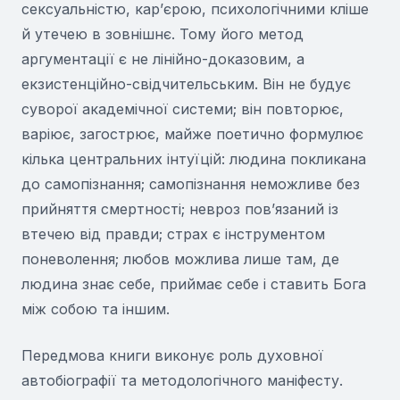
сексуальністю, кар’єрою, психологічними кліше
й утечею в зовнішнє. Тому його метод
аргументації є не лінійно-доказовим, а
екзистенційно-свідчительським. Він не будує
суворої академічної системи; він повторює,
варіює, загострює, майже поетично формулює
кілька центральних інтуїцій: людина покликана
до самопізнання; самопізнання неможливе без
прийняття смертності; невроз пов’язаний із
втечею від правди; страх є інструментом
поневолення; любов можлива лише там, де
людина знає себе, приймає себе і ставить Бога
між собою та іншим.
Передмова книги виконує роль духовної
автобіографії та методологічного маніфесту.