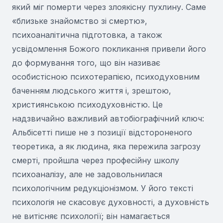
який міг померти через злоякісну пухлину. Саме
«близьке знайомство зі смертю»,
психоаналітична підготовка, а також
усвідомлення Божого покликання привели його
до формування того, що він називає
особистісною психотерапією, психодуховним
баченням людського життя і, зрештою,
християнською психодуховністю. Це
надзвичайно важливий автобіографічний ключ:
Альбісетті пише не з позиції відстороненого
теоретика, а як людина, яка пережила загрозу
смерті, пройшла через професійну школу
психоаналізу, але не задовольнилася
психологічним редукціонізмом. У його тексті
психологія не скасовує духовності, а духовність
не витісняє психології; він намагається