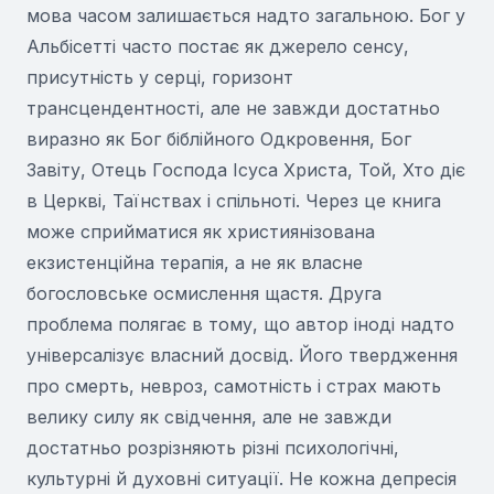
мова часом залишається надто загальною. Бог у
Альбісетті часто постає як джерело сенсу,
присутність у серці, горизонт
трансцендентності, але не завжди достатньо
виразно як Бог біблійного Одкровення, Бог
Завіту, Отець Господа Ісуса Христа, Той, Хто діє
в Церкві, Таїнствах і спільноті. Через це книга
може сприйматися як християнізована
екзистенційна терапія, а не як власне
богословське осмислення щастя. Друга
проблема полягає в тому, що автор іноді надто
універсалізує власний досвід. Його твердження
про смерть, невроз, самотність і страх мають
велику силу як свідчення, але не завжди
достатньо розрізняють різні психологічні,
культурні й духовні ситуації. Не кожна депресія