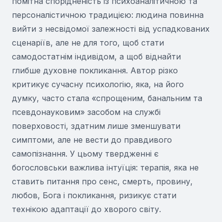
помітна спорідненість із психоаналітичною та
персоналістичною традицією: людина повинна
вийти з несвідомої залежності від успадкованих
сценаріїв, але не для того, щоб стати
самодостатнім індивідом, а щоб віднайти
глибше духовне покликання. Автор різко
критикує сучасну психологію, яка, на його
думку, часто стала «спрощеним, банальним та
псевдонауковим» засобом на службі
поверховості, здатним лише зменшувати
симптоми, але не вести до правдивого
самопізнання. У цьому твердженні є
богословськи важлива інтуїція: терапія, яка не
ставить питання про сенс, смерть, провину,
любов, Бога і покликання, ризикує стати
технікою адаптації до хворого світу.