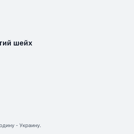
тий шейх
дину - Украину.