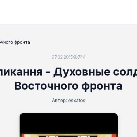
очного фронта
07.02.2015
744
ликання - Духовные сол
Восточного фронта
Автор: esxatos