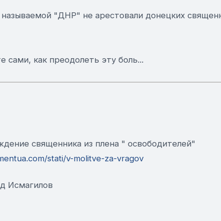
к называемой "ДНР" не арестовали донецких священ
 сами, как преодолеть эту боль...
ждение священника из плена " освободителей"
mentua.com/stati/v-molitve-za-vragov
ид Исмагилов