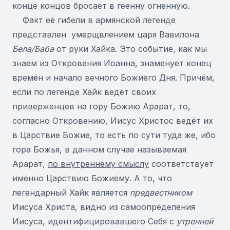
конце концов бросает в геенну огненную.
Факт её гибели в армянской легенде
представлен умерщвлением царя Вавилона
Бела/Баба
от руки Хайка. Это событие, как мы
знаем из Откровения Иоанна, знаменует конец
времён и начало вечного Божиего Дня. Причём,
если по легенде Хайк ведёт своих
приверженцев на гору Божию Арарат, то,
согласно Откровению, Иисус Христос ведёт их
в Царствие Божие, то есть по сути туда же, ибо
гора Божья, в данном случае называемая
Арарат,
по внутреннему смыслу
соответствует
именно Царствию Божиему. А то, что
легендарный Хайк является
предвестником
Иисуса Христа, видно из самоопределения
Иисуса, идентифицировавшего Себя с
утренней