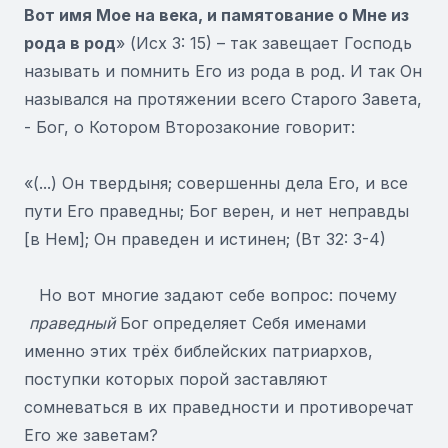
Вот имя Мое на века, и памятование о Мне из
рода в род
» (Исх 3: 15) – так завещает Господь
называть и помнить Его из рода в род. И так Он
назывался на протяжении всего Старого Завета,
- Бог, о Котором Второзаконие говорит:
«(...) Он твердыня; совершенны дела Его, и все
пути Его праведны; Бог верен, и нет неправды
[в Нем]; Он праведен и истинен; (Вт 32: 3-4)
Но вот многие задают себе вопрос: почему
праведный
Бог определяет Себя именами
именно этих трёх библейских патриархов,
поступки которых порой заставляют
сомневаться в их праведности и противоречат
Его же заветам?