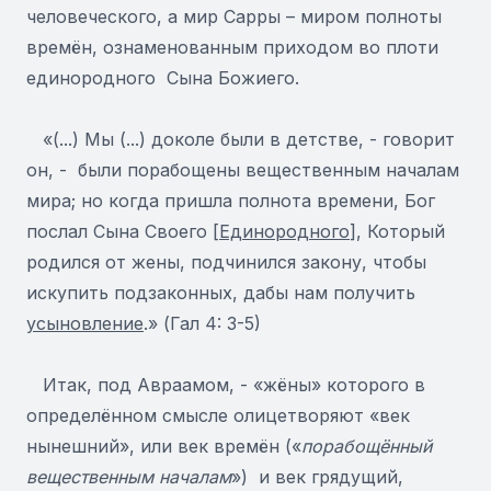
человеческого, а мир Сарры – миром полноты
времён, ознаменованным приходом во плоти
единородного Сына Божиего.
«(...) Мы (...) доколе были в детстве, - говорит
он, - были порабощены вещественным началам
мира; но когда пришла полнота времени, Бог
послал Сына Своего [
Единородного
], Который
родился от жены, подчинился закону, чтобы
искупить подзаконных, дабы нам получить
усыновление
.» (Гал 4: 3-5)
Итак, под Авраамом, - «жёны» которого в
определённом смысле олицетворяют «век
нынешний», или век времён («
порабощённый
вещественным началам
») и век грядущий,