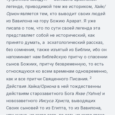
легенде, приводимой тем же историком,
Хайк/
Орион
является тем, кто выводит своих людей
из Вавилона на гору Божию Арарат. Я уже
писала о том, что по сути своей легенда эта
представляет собой не исторический, как
принято думать, а эсхатологический рассказ,
без сомнения, также изъятый из Библии, ибо он
напоминает нам библейскую притчу о спасении
сынов Божиих, притчу безвременную, то есть
относящуюся ко всем временам одновременно,
2
как и все притчи Священного Писания.
Действия
Хайка/Ориона
в ней тождественны
действиям старозаветного Бога
Яхве (
Yahve
)
и
новозаветного
Иисуса Христа
, выводящих
Своих сыновей то из Египта, то из Вавилона,
или иначе, из мира сего, то есть из мира греха.