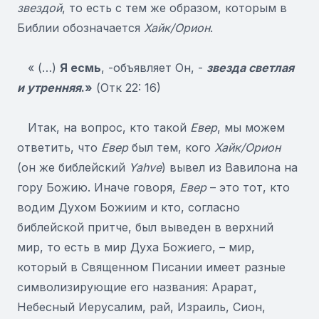
звездой
, то есть с тем же образом, которым в
Библии обозначается
Хайк/Орион
.
« (…)
Я есмь
, -объявляет Он, -
звезда светлая
и утренняя
.»
(Отк 22: 16)
Итак, на вопрос, кто такой
Евер
, мы можем
ответить, что
Евер
был тем, кого
Хайк/Орион
(он же библейский
Yahve
) вывел из Вавилона на
гору Божию. Иначе говоря,
Евер
– это тот, кто
водим Духом Божиим и кто, согласно
библейской притче, был выведен в верхний
мир, то есть в мир Духа Божиего, – мир,
который в Священном Писании имеет разные
символизирующие его названия: Арарат,
Небесный Иерусалим, рай, Израиль, Сион,