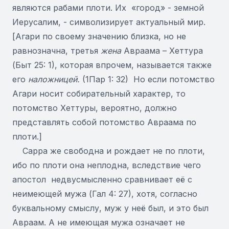
являются рабами плоти. Их «город» - земной
Иерусалим, - символизирует актуальный мир.
[Агари по своему значению близка, но не
равнозначна, третья
жена
Авраама – Хеттура
(Быт 25: 1), которая впрочем, называется также
его
наложницей.
(1Пар 1: 32) Но если потомство
Агари носит собирательный характер, то
потомство Хеттуры, вероятно, должно
представлять собой потомство Авраама по
плоти.]
Сарра же свободна и рождает не по плоти,
ибо по плоти она неплодна, вследствие чего
апостол недвусмысленно сравнивает её с
неимеющей мужа (Гал 4: 27), хотя, согласно
буквальному смыслу, муж у неё был, и это был
Авраам. А не имеющая мужа означает не