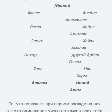
(Орион)
Фалек Анебис
Араманеак
Рагав Арбел
Арамаис
Серух Хайал
Амасия
Нахор другой Арбел
Гелам
Тар
a
Нин
Харм
Авраам Ниний
Арам
То, что поражает при первом взгляде на них,
так это одинаковое число потомков всех трёх,