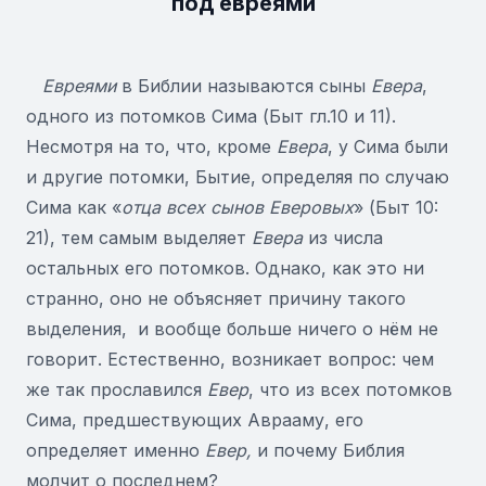
под евреями
Евреями
в Библии называются сыны
Евера
,
одного из потомков Сима (Быт гл.10 и 11).
Несмотря на то, что, кроме
Евера
, у Сима были
и другие потомки, Бытие, определяя по случаю
Сима как «
отца всех сынов Еверовых
» (Быт 10:
21), тем самым выделяет
Евера
из числа
остальных его потомков. Однако, как это ни
странно, оно не объясняет причину такого
выделения, и вообще больше ничего о нём не
говорит. Естественно, возникает вопрос: чем
же так прославился
Евер
, что из всех потомков
Сима, предшествующих Аврааму, его
определяет именно
Евер,
и почему Библия
молчит о последнем?