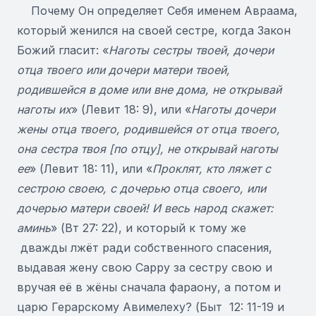
Почему Он определяет Себя именем Авраама,
который женился на своей сестре, когда Закон
Божий гласит: «
Наготы сестры твоей, дочери
отца твоего или дочери матери твоей,
родившейся в доме или вне дома, не открывай
наготы их
» (Левит 18: 9), или «
Наготы дочери
жены отца твоего, родившейся от отца твоего,
она сестра твоя [по отцу], не открывай наготы
ее
» (Левит 18: 11), или «
Проклят, кто ляжет с
сестрою своею, с дочерью отца своего, или
дочерью матери своей! И весь народ скажет:
аминь
» (Вт 27: 22), и который к тому же
дважды лжёт ради собственного спасения,
выдавая жену свою Сарру за сестру свою и
вручая её в жёны сначала фараону, а потом и
царю Герарскому Авимелеху? (Быт 12: 11-19 и