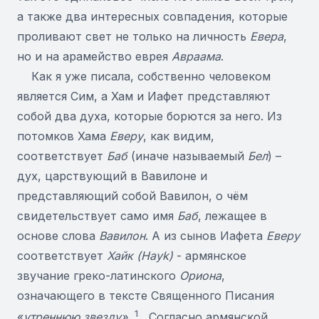
а также два интересных совпадения, которые
проливают свет не только на личность
Евера
,
но и на арамейство еврея
Авраама
.
Как я уже писала, собственно человеком
является Сим, а Хам и Иафет представляют
собой два духа, которые борются за него. Из
потомков Хама
Еверу
, как видим,
соответствует
Баб
(иначе называемый
Бел
) –
дух, царствующий в Вавилоне и
представляющий собой Вавилон, о чём
свидетельствует само имя
Баб
, лежащее в
основе слова
Вавилон
. А из сынов Иафета
Еверу
соответствует
Хайк
(
Hayk
)
- армянское
звучание греко-латинского
Ориона
,
означающего в тексте Священного Писания
1
«
утреннюю звезду».
Согласно армянской