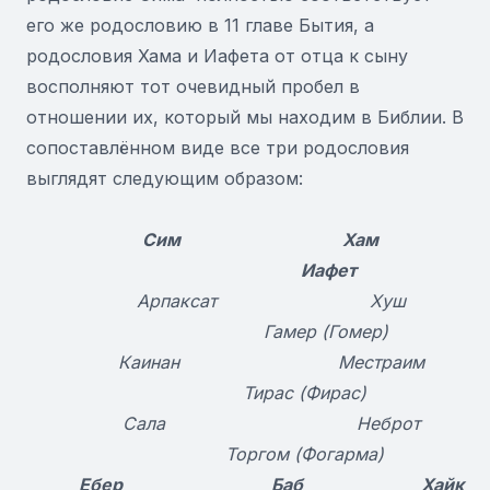
его же родословию в 11 главе Бытия, а
родословия Хама и Иафета от отца к сыну
восполняют тот очевидный пробел в
отношении их, который мы находим в Библии. В
сопоставлённом виде все три родословия
выглядят следующим образом:
Сим Хам
Иафет
Арпаксат Хуш
Гамер (Гомер)
Каинан Местраим
Тирас (Фирас)
Сал
a
Неброт
Торгом
(Фогарма)
Ебер Баб Хайк