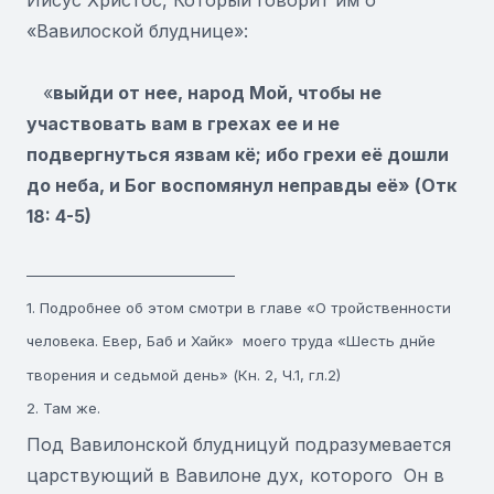
«Вавилоской блуднице»:
«
выйди от нее, народ Мой, чтобы не
участвовать вам в грехах ее и не
подвергнуться язвам кё; ибо грехи её дошли
до неба, и Бог воспомянул неправды её» (Отк
18: 4-5)
–––––––––––––––––––––––––––
1. Подробнее об этом смотри в главе «О тройственности
человека. Евер, Баб и Хайк» моего труда «Шесть днйе
творения и седьмой день» (Кн. 2, Ч.1, гл.2)
2. Там же.
Под Вавилонской блудницуй подразумевается
царствующий в Вавилоне дух, которого Он в