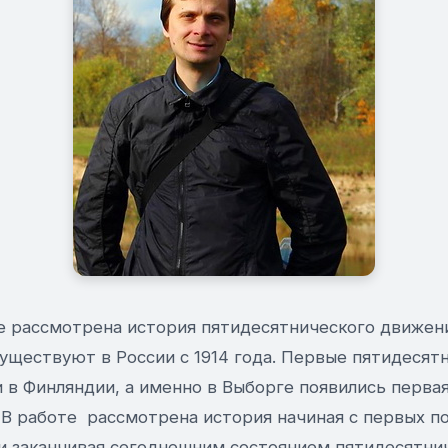
е рассмотрена история пятидесятнического движени
уществуют в России с 1914 года. Первые пятидесят
и в Финляндии, а именно в Выборге появились перва
 В работе рассмотрена история начиная с первых п
и заканчивая сегоднешним состоянием пятидесятни