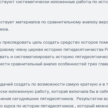
ствуют систематически изложенные работы по исто
ствует материалов по сравнительному анализу вер
ков.
у преследовать цель создать средство которое помо
довому члену церкви историю пятидесятничества Ро
вать и систематизировать историю пятидесятничес
вести сравнительный анализ особенностей трех гла
задачей создать по возможности самую краткую и в
ки изложенную работу, которая включала бы в себя
чения сегодняшних пятидесятников. Результатом вс
о курса по истории пятидесятников , который можн