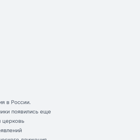
я в России.
ники появились еще
я церковь
оявлений
ческого движения