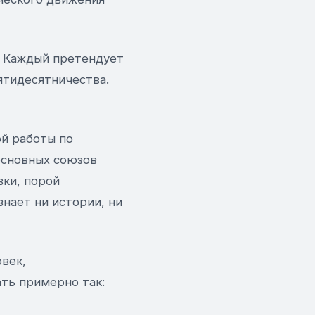
. Каждый претендует
ятидесятничества.
й работы по
основных союзов
вки, порой
нает ни истории, ни
век,
ть примерно так: