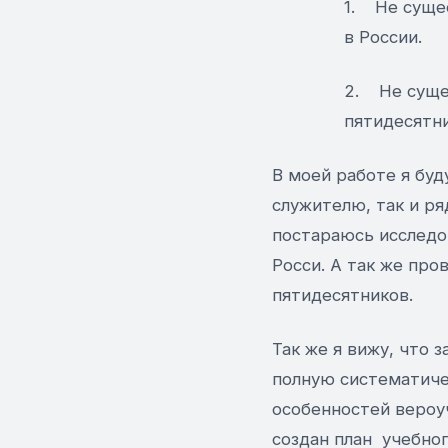
1. Не суще
в России.
2. Не суще
пятидесятни
В моей работе я буд
служителю, так и ря
постараюсь исследо
Росси. А так же про
пятидесятников.
Так же я вижу, что 
полную систематичес
особенностей вероу
создан план учебног