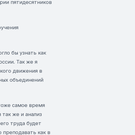
рии пятидесятников
оучения
гло бы узнать как
ссии. Так же я
кого движения в
вных объединений
 тоже самое время
 так же и анализ
его труда будет
о преподавать как в