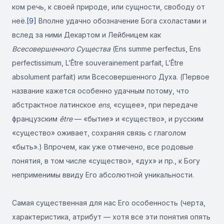
ком речь, к своей природе, или сущности, свободу от
неё.
[9]
Вполне удачно обозначение Бога схоластами и
вслед за ними Декартом и Лейбницем как
Всесовершенного Существа
(Ens summe perfectus, Ens
perfectissimum, L’Être souverainement parfait, L’Être
absolument parfait) или Всесовершенного Духа. (Первое
название кажется особенно удачным потому, что
абстрактное латинское
ens
, «сущее», при передаче
французским
être
— «бытие» и «существо», и русским
«существо» оживает, сохраняя связь с глаголом
«быть».) Впрочем, как уже отмечено, все родовые
понятия, в том числе «существо», «дух» и пр., к Богу
неприменимы ввиду Его абсолютной уникальности.
Самая существенная для нас Его особенность (черта,
характеристика, атрибут — хотя все эти понятия опять