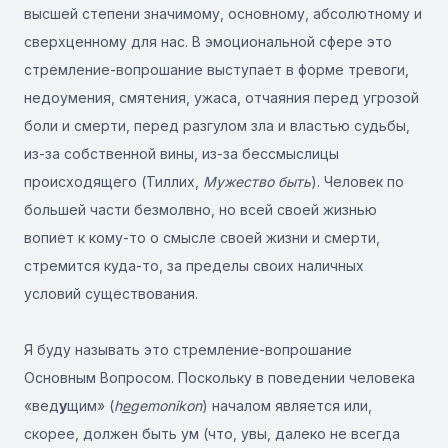
высшей степени значимому, основному, абсолютному и
сверхценному для нас. В эмоциональной сфере это
стремление-вопрошание выступает в форме тревоги,
недоумения, смятения, ужаса, отчаяния перед угрозой
боли и смерти, перед разгулом зла и властью судьбы,
из-за собственной вины, из-за бессмыслицы
происходящего (Тиллих,
Мужество быть
). Человек по
большей части безмолвно, но всей своей жизнью
вопиет к кому-то о смысле своей жизни и смерти,
стремится куда-то, за пределы своих наличных
условий существования.
Я буду называть это стремление-вопрошание
Основным Вопросом. Поскольку в поведении человека
«вед
у
щим» (
h
e
gemonikon
) началом является или,
скорее, должен быть ум (что, увы, далеко не всегда