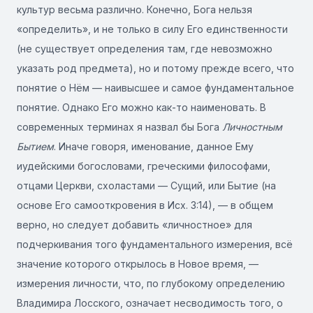
культур весьма различно. Конечно, Бога нельзя
«определить», и не только в силу Его единственности
(не существует определения там, где невозможно
указать род предмета), но и потому прежде всего, что
понятие о Нём — наивысшее и самое фундаментальное
понятие. Однако Его можно как-то наименовать. В
современных терминах я назвал бы Бога
Личностным
Бытием
. Иначе говоря, именование, данное Ему
иудейскими богословами, греческими философами,
отцами Церкви, схоластами — Сущий, или Бытие (на
основе Его самооткровения в Исх. 3:14), — в общем
верно, но следует добавить «личностное» для
подчеркивания того фундаментального измерения, всё
значение которого открылось в Новое время, —
измерения личности, что, по глубокому определению
Владимира Лосского, означает несводимость того, о