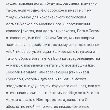
существования Бога, я буду подразумевать именно
такое, если угодно, философское и вместе с тем
традиционное для христианского богословия
догматическое понимание Бога. О соотношении
«философского», или «догматического», Бога с Богом
откровения, или библейским Богом, мы поговорим
позже, когда перейдём к третьему из предложенных
мной типов аргументации. Если же мы отступаем от
такого образа Бога, т.е. от Бога как всесовершенства
— напр., отказываясь считать Его всемогущим (как
Николай Бердяев) или всезнающим (как Ричард
Суинберн, который думает, что Бог не может
предвидеть будущее, т.к. будущего ещё нет), или же
отказываясь признавать, что мы вообще хоть что-то
можем сказать о Нём, кроме того, напр., что Он
абсолютно иной, — то многие нижеизложенные