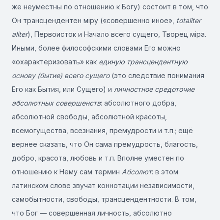
же неуместны по отношению к Богу) состоит в том, что
Он трансцендентен міру («совершенно иное»,
totaliter
aliter
), Первоисток и Начало всего сущего, Творец міра.
Иными, более философскими словами Его можно
«охарактеризовать» как
единую трансцендентную
основу (бытие) всего сущего
(это следствие понимания
Его как Бытия, или Сущего) и
личностное средоточие
абсолютных совершенств
: абсолютного добра,
абсолютной свободы, абсолютной красоты,
всемогущества, всезнания, премудрости и т.п.; ещё
вернее сказать, что Он сама премудрость, благость,
добро, красота, любовь и т.п. Вполне уместен по
отношению к Нему сам термин
Абсолют
: в этом
латинском слове звучат коннотации независимости,
самобытности, свободы, трансцендентности. В том,
что Бог — совершенная личность, абсолютно