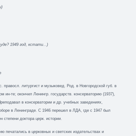
и)
уде? 1949 год, кстати...)
е
с. правосл. литургист и музыковед. Род. в Новгородской губ. в
м ин-те; окончил Ленингр. государств. консерваторию (1937),
Преподавал в консерватории и др. учебных заведениях,
оборе в Ленинграде. С 1946 перешел в ЛДА, где с 1947 был
н степени доктора церк. истории.
ию печатались в церковных и светских издательствах и