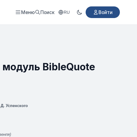
Меню
Поиск
Войти
RU
 модуль BibleQuote
Д. Успенского
венпя)