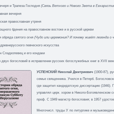
ечеря и Трапеза Господня
(Связь Ветхого и Нового Звета в Евхаристи
вная вечерня
ская православная утреня
ощного бдения на православном востоке и в русской церкви
и обряда святого огня
(Чудо или церемония? И почему живёт легенда о ч
древнерусского певческого искусства
н Сладкопевец и его кондаки
 двух богословий в исправлении русских богослужебных книг в XVII век
УСПЕНСКИЙ Николай Дмитриевич
(1900-87), ру
семье священника. Учился в Петерб. Богословско
где защитил кандидатскую диссертацию (1946). 
управлял церк. хором в Николо-Богоявленском с
проф. С 1949 магистр богословия; в 1957 удостое
Многочисл. труды У. по литургике и музыковеден