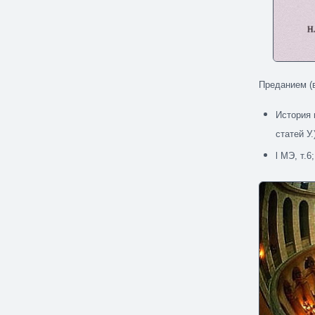
Преданием (в
История 
статей У.
l МЭ, т.6