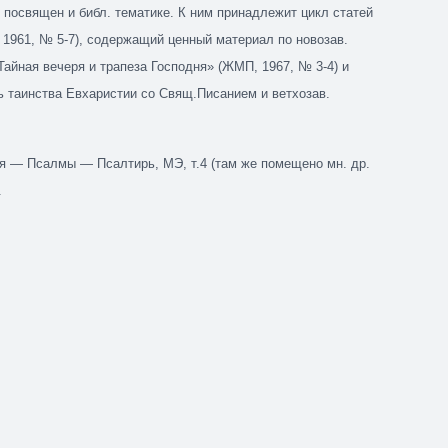
 посвящен и библ. тематике. К ним принадлежит цикл статей
1961, № 5-7), содержащий ценный материал по новозав.
Тайная вечеря и трапеза Господня» (ЖМП, 1967, № 3-4) и
ь таинства Евхаристии со Свящ.Писанием и ветхозав.
я — Псалмы — Псалтирь, МЭ, т.4 (там же помещено мн. др.
.