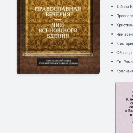
Тайная В
Правосла
Христиан
Чин всен
К истори
Образцы 
Св. Рома
Коллизия