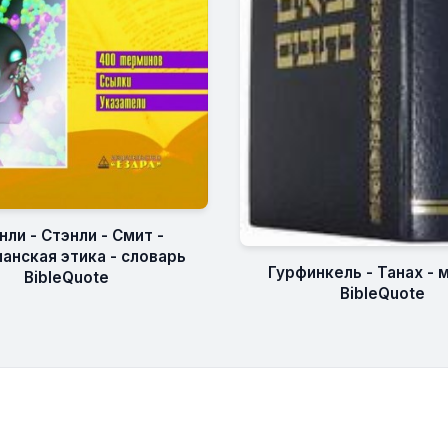
нли - Стэнли - Смит -
анская этика - словарь
Гурфинкель - Танах - 
BibleQuote
BibleQuote