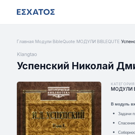
Главная
/
Модули BibleQuote
/
МОДУЛИ BIBLEQUTE
/
Успенс
Klangtao
Успенский Николай Дмит
КАТЕГОРИЯ
МОДУЛИ B
В модуль вх
Задачи п
Спасени
Соборно