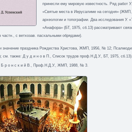
принесли ему мировую известность. Ряд работ У.
«Святые места в Иерусалиме на сегодня» (ЖМП, 
археологии и топографии. Два исследования У. «
«Анафора» (БТ, 1975, сб.13) рассматривают связ
 частн., с ветхозав. пасхальными обрядами).
и значение праздника Рождества Христова, ЖМП, 1956, № 12; Псалмоди
); см. также: Д у д и н о в П., Список трудов проф.Н.Д.У., БТ, 1975, сб.13)
; Б р о н с к и й В., Проф.Н.Д.У., ЖМП, 1988, № 3.