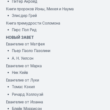
Питер Акройд
Книги пророков Ионы, Михея и Наума
Элисдер Грей
Книга премудрости Соломона
Пирс Пол Рид
НОВЫЙ ЗАВЕТ
Евангелие от Матфея
Пьер Паоло Пазолини
А. Н. Уилсон
Евангелие от Марка
Ник Кейв
Евангелие от Луки
Томас Кэхил
Ричард Холлоуэй
Евангелие от Иоанна
Блейк Моррисон