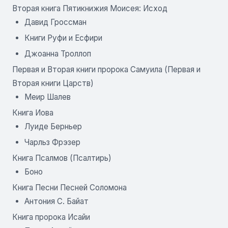
Вторая книга Пятикнижия Моисея: Исход
Давид Гроссман
Книги Руфи и Есфири
Джоанна Троллоп
Первая и Вторая книги пророка Самуила (Первая и
Вторая книги Царств)
Меир Шалев
Книга Иова
Луиде Берньер
Чарльз Фрэзер
Книга Псалмов (Псалтирь)
Боно
Книга Песни Песней Соломона
Антония С. Байат
Книга пророка Исайи