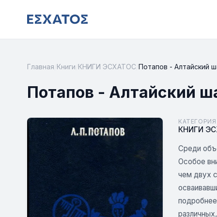
Главная
/
Книги
/
КНИГИ ЭСХАТОС
/
Потапов - Алтайский 
Потапов - Алтайский 
КАТЕГОРИЯ
КНИГИ Э
Среди объ
Особое вн
чем двух 
осваивавш
подробнее
различных,