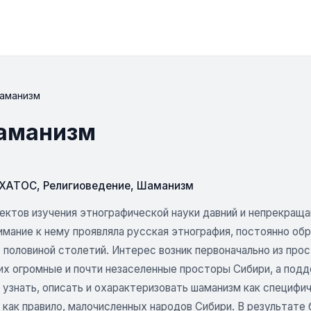
шаманизм
шаманизм
СХАТОС
,
Религиоведение
,
Шаманизм
ектов изучения этнографической науки давний и непрекращ
имание к нему проявляла русская этнография, постоянно об
с половиной столетий. Интерес возник первоначально из пр
их огромные и почти незаселенные просторы Сибири, а по
 узнать, описать и охарактеризовать шаманизм как специфи
 как правило, малочисленных народов Сибири. В результате