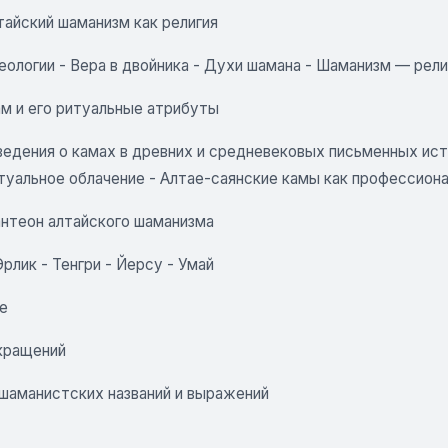
лтайский шаманизм как религия
еологии
-
Вера в двойника
-
Духи шамана
-
Шаманизм — рели
ам и его ритуальные атрибуты
ведения о камах в древних и средневековых письменных ис
туальное облачение
-
Алтае-саянские камы как профессион
антеон алтайского шаманизма
 Эрлик
-
Тенгри
-
Йерсу
-
Умай
е
кращений
 шаманистских названий и выражений