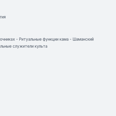
гия
точниках
-
Ритуальные функции кама
-
Шаманский
альные служители культа