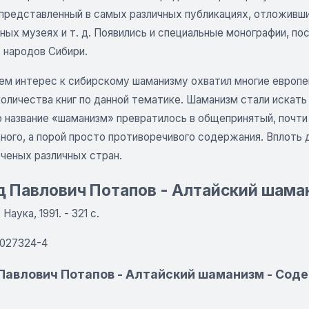
представленный в самых различных публикациях, отложивший
ных музеях и т. д. Появились и специальные монографии, по
 народов Сибири.
ем интерес к сибирскому шаманизму охватил многие европей
оличества книг по данной тематике. Шаманизм стали искать 
о название «шаманизм» превратилось в общепринятый, почти
ного, а порой просто противоречивого содержания. Вплоть 
ученых различных стран.
 Павлович Потапов - Алтайский шама
Наука, 1991. - 321 с.
-027324-4
Павлович Потапов - Алтайский шаманизм - Сод