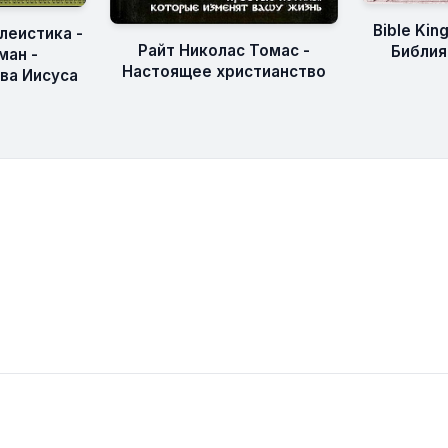
Bible Kin
леистика -
Райт Николас Томас -
Библия
ман -
Настоящее христианство
ва Иисуса