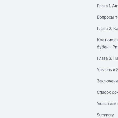
Глава 1. А
Вопросы т
Глава 2. К
Краткие с
бубен
-
Ри
Глава 3. П
Ульгень и
Заключени
Список со
Указатель
Summary