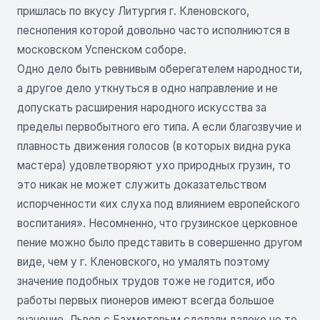
пришлась по вкусу Литургия г. Кленовского,
песнопения которой довольно часто исполниются в
московском Успенском соборе.
Одно дело быть ревнивым оберегателем народности,
а другое дело уткнуться в одно направление и не
допускать расширения народного искусства за
пределы первобытного его типа. А если благозвучие и
плавность движения голосов (в которых видна рука
мастера) удовлетворяют ухо природных грузин, то
это никак не может служить доказательством
испорченности «их слуха под влиянием европейского
воспитания». Несомненно, что грузинское церковное
пение можно было представить в совершенно другом
виде, чем у г. Кленовского, но умалять поэтому
значение подобных трудов тоже не годится, ибо
работы первых пионеров имеют всегда большое
значение. Львов с Бахметевым сделали далеко не то.