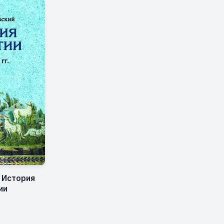
- История
ии