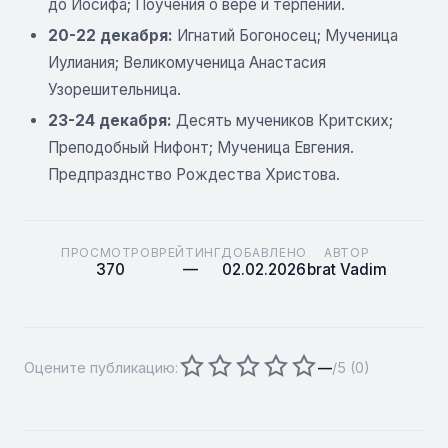
до Иосифа; Поучения о вере и терпении.
20-22 декабря:
Игнатий Богоносец; Мученица
Иулиания; Великомученица Анастасия
Узорешительница.
23-24 декабря:
Десять мучеников Критских;
Преподобный Нифонт; Мученица Евгения.
Предпразднство Рождества Христова.
ПРОСМОТРОВ
РЕЙТИНГ
ДОБАВЛЕНО
АВТОР
370
—
02.02.2026
brat Vadim
Оцените публикацию:
—
/5 (
0
)